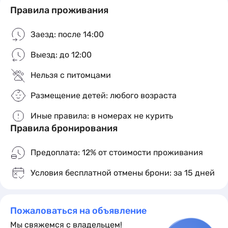
Советская -15 минут по прямой, проложена
Правила проживания
тротуарная дорожка.
Заезд: после 14:00
По дороге расположены магазины, парк, пиццерия
Додопицца, музей, сувенирные лавки.
Выезд: до 12:00
При необходимости можем встретить.
Нельзя с питомцами
Размещение детей: любого возраста
Иные правила: в номерах не курить
Правила бронирования
Предоплата: 12% от стоимости проживания
Условия бесплатной отмены брони: за 15 дней
Пожаловаться на объявление
Мы свяжемся с владельцем!