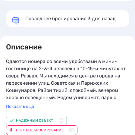
*Стоимость за сутки проживания
07.08-19.0
За комнату
3 750
Последнее бронирование
3 дня назад
Двухместный
За доп
650
Двухместный
За комнату
4 400
x3
кол-во гостей
Описание
Трехместный
2
За доп
650
1 комната
2 места
1 доп. место
25 м
Кровати:
1 односпальная кровать
Сдаются номера со всеми удобствами в мини-
гостинице на 2-3-4 человека в 10-15-и минутах от
Подробное описание
озера Развал. Мы находимся в центре города на
пересечении улиц Советская и Парижских
Коммунаров. Район тихий, спокойный, вечером
хорошо освещенный. Рядом универмат, парк с
дельфинарием, детские аттракционы, Сбербанк,
Показать ещё
аптека, магазины Продукты, Пятёрочка, Красное-
Белое.
НАДЕЖНЫЙ ОБЪЕКТ
БЫСТРОЕ БРОНИРОВАНИЕ
В каждом номере 25м2 имеется Wi-Fi, сплит-