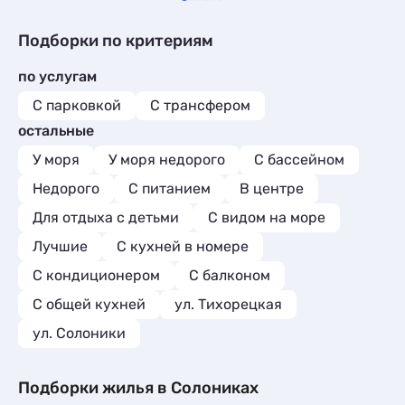
Подборки по критериям
по услугам
С парковкой
С трансфером
остальные
У моря
У моря недорого
С бассейном
Недорого
С питанием
В центре
Для отдыха с детьми
С видом на море
Лучшие
C кухней в номере
С кондиционером
С балконом
С общей кухней
ул. Тихорецкая
ул. Солоники
Подборки жилья в Солониках