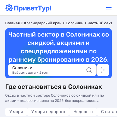
Главная
Краснодарский край
Солоники
Частный сектор
Частный сектор в Солониках со
скидкой, акциями и
спецпредложениями по
раннему бронированию в 2026.
Солоники
Выберите даты
2 гостя
Где остановиться в Солониках
Отдых в частном секторе Солоников со скидкой или по
акции - недорогие цены на 2026, без посредников.
Бронировать частный сектор Солоников по акции или со
скидкой - более 10 вариантов, от 1200 руб, номера с общей
У моря
У моря недорого
Недорого
С пита
кухней, кухней в номере и трансфером (платно).