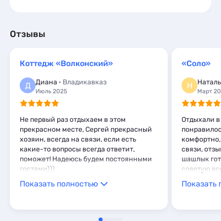
Частный сектор
4
Базы отдыха
Гостевые дома
3
4
Гостиницы и отели
1
Санатории
Частный сектор
2
1
Эллинги
Гостиницы и отели
4
7
Отзывы
Комнаты
Коттеджи и дома под ключ
3
4
Апартаменты
Квартиры посуточно
22
3
Коттедж «Волконский»
«Соло»
Мини-отели
Базы отдыха
5
1
Апартаменты
3
Диана
· Владикавказ
Наталь
Д
Н
Июль 2025
Март 2
Не первый раз отдыхаем в этом
Отдыхали в
прекрасном месте, Сергей прекрасный
понравилос
хозяин, всегда на связи, если есть
комфортно,
какие-то вопросы всегда ответит,
связи, отзы
поможет! Надеюсь будем постоянными
шашлык гот
гостями)))
советую вс
Показать полностью
Показать 