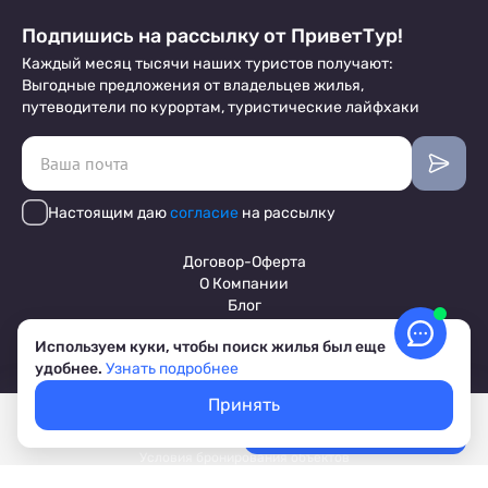
Подпишись на рассылку от ПриветТур!
Каждый месяц тысячи наших туристов получают:
Выгодные предложения от владельцев жилья,
путеводители по курортам, туристические лайфхаки
Настоящим даю
согласие
на рассылку
Договор-Оферта
О Компании
Блог
Маркетинговые материалы
Используем куки, чтобы поиск жилья был еще
Отзывы отельеров
удобнее.
Узнать подробнее
Принять
Покажем свободное жилье
Пользовательское соглашение
Выбрать даты
Лучшие цены, акции, скидки
Обработка персональных данных
Условия бронирования объектов
© 2017-2026 ПриветТур™