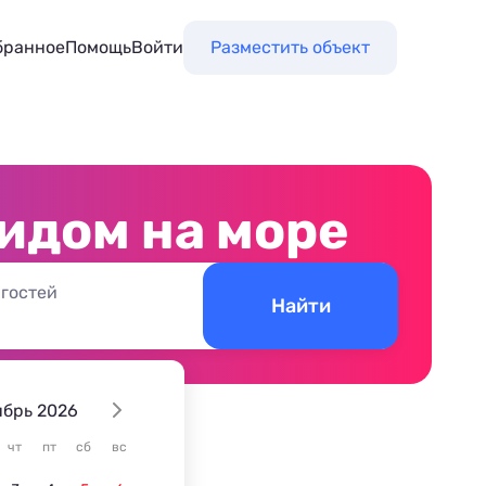
бранное
Помощь
Войти
Разместить объект
идом на море
 гостей
Найти
ябрь 2026
чт
пт
сб
вс