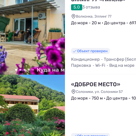
5.0
3 отзыва
Волконка, Эллинг 77
До моря - 20 м • До центра - 69
Объект проверен
Кондиционер
Трансфер (бес
Парковка
Wi-Fi
Вид на море
Трансфер (платно)
«ДОБРОЕ МЕСТО»
Солоники, ул. Солоники 57
До моря - 750 м • До центра - 10