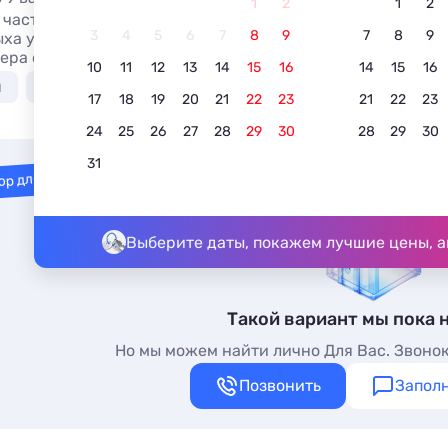
1
2
1
2
 частном секторе Солоников с видом на море: отзывы жи
3
4
5
6
7
8
9
7
8
9
ыха у моря без посредников. Частный сектор Солоников с 
мера с общей кухней, кухней в номере и трансфером (плат
10
11
12
13
14
15
16
14
15
16
я
У моря недорого
Недорого
С питанием
17
18
19
20
21
22
23
21
22
23
24
25
26
27
28
29
30
28
29
30
31
ор для вас
Выберите даты, покажем лучшие цены, а
Такой вариант мы пока 
Но мы можем найти лично Для Вас. Звонок
Позвонить
Заполн