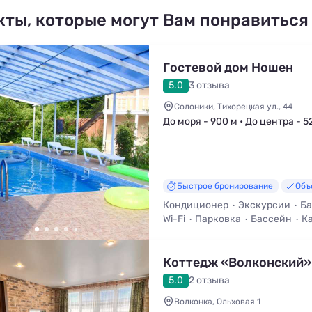
кты, которые могут Вам понравиться
Гостевой дом Ношен
5.0
3 отзыва
Солоники, Тихорецкая ул., 44
До моря - 900 м • До центра - 5
Быстрое бронирование
Объ
Кондиционер
Экскурсии
Ба
Wi-Fi
Парковка
Бассейн
Ка
Коттедж «Волконский»
5.0
2 отзыва
Волконка, Ольховая 1