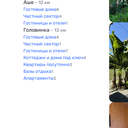
Аше
~ 12 км
Гостевые дома
8
Частный сектор
4
Гостиницы и отели
1
Головинка
~ 13 км
Гостевые дома
4
Частный сектор
1
Гостиницы и отели
7
Коттеджи и дома под ключ
4
Квартиры посуточно
3
Базы отдыха
1
Апартаменты
3