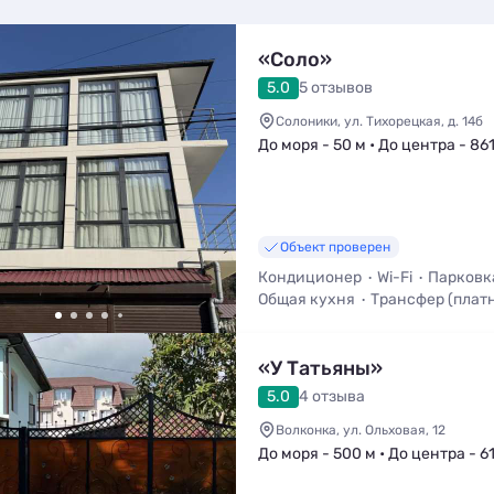
«Соло»
5.0
5 отзывов
Солоники, ул. Тихорецкая, д. 14б
До моря - 50 м • До центра - 86
Объект проверен
Кондиционер
Wi-Fi
Парковк
Общая кухня
Трансфер (плат
Мангал / Барбекю
«У Татьяны»
5.0
4 отзыва
Волконка, ул. Ольховая, 12
До моря - 500 м • До центра - 6