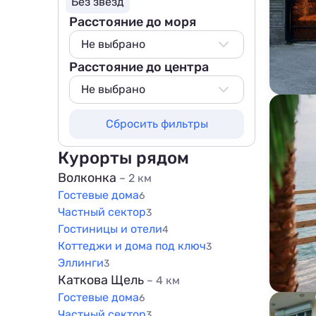
Без звезд
Расстояние до моря
Не выбрано
Расстояние до центра
Не выбрано
50 м
Не выбрано
100 м
Не выбрано
Сбросить фильтры
200 м
50 м
500 м
100 м
Курорты рядом
800 м
200 м
Волконка
~ 2 км
1000 м
Гостевые дома
500 м
6
1500 м
Частный сектор
3
800 м
Гостиницы и отели
4
1000 м
Коттеджи и дома под ключ
3
1500 м
Эллинги
3
Каткова Щель
~ 4 км
Гостевые дома
6
Частный сектор
3