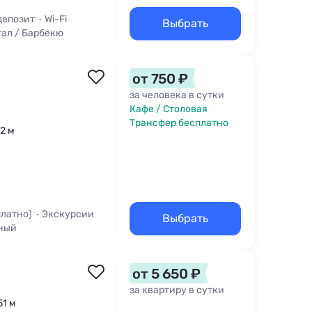
депозит
Wi-Fi
Выбрать
ал / Барбекю
от 750 ₽
за человека в сутки
Кафе / Столовая
Трансфер бесплатно
12 м
платно)
Экскурсии
Выбрать
ный
от 5 650 ₽
за квартиру в сутки
51 м