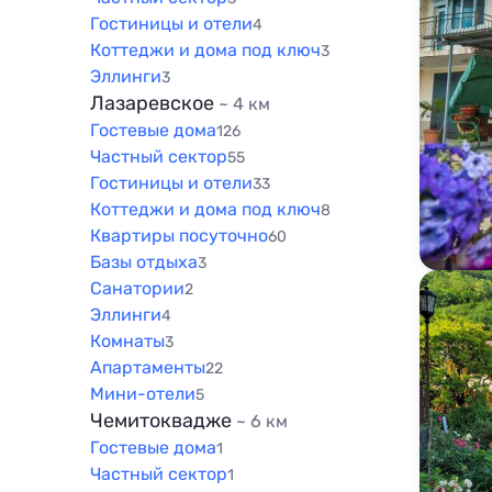
Гостиницы и отели
4
Коттеджи и дома под ключ
3
Эллинги
3
Лазаревское
~ 4 км
Гостевые дома
126
Частный сектор
55
Гостиницы и отели
33
Коттеджи и дома под ключ
8
Квартиры посуточно
60
Базы отдыха
3
Санатории
2
Эллинги
4
Комнаты
3
Апартаменты
22
Мини-отели
5
Чемитоквадже
~ 6 км
Гостевые дома
1
Частный сектор
1