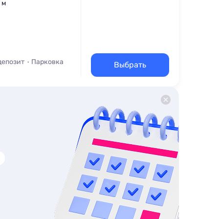
 м
депозит
Парковка
Выбрать
роватка