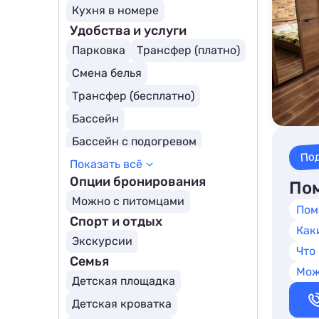
Кухня в номере
Удобства и услуги
Парковка
Трансфер (платно)
Смена белья
Трансфер (бесплатно)
Бассейн
Бассейн с подогревом
По
Показать всё
Открытый бассейн
Опции бронирования
Пом
Охраняемая территория
Можно с питомцами
Пом
Спорт и отдых
Как
Экскурсии
Что
Семья
Мож
Детская площадка
Детская кроватка