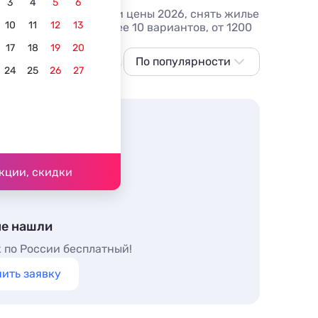
3
4
5
6
льцов, фото номеров и цены 2026, снять жилье
10
11
12
13
видом на море - более 10 вариантов, от 1200
но).
17
18
19
20
В центре
Для отдыха с детьми
По популярности
Лучшие
24
25
26
27
По популярности
Сначала дешевле
Сначала дороже
Ближе к морю
кции, скидки
Ближе к центру
По рейтингу
не нашли
 по России бесплатный!
ить заявку