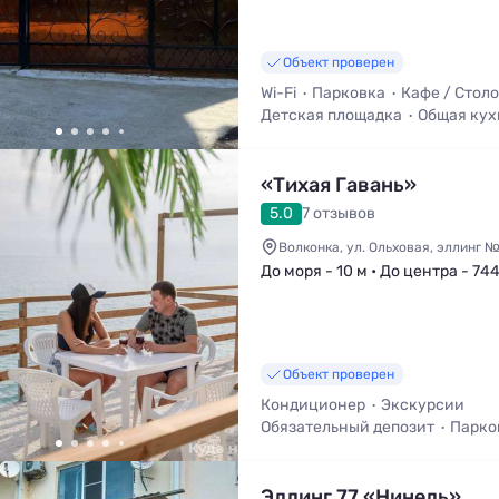
Объект проверен
Wi-Fi
Парковка
Кафе / Стол
Детская площадка
Общая кух
Трансфер (платно)
Мангал / 
«Тихая Гавань»
5.0
7 отзывов
Волконка, ул. Ольховая, эллинг №
До моря - 10 м • До центра - 74
Объект проверен
Кондиционер
Экскурсии
Обязательный депозит
Парко
Кухня в номере
Вид на море
Эллинг 77 «Нинель»