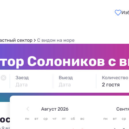
Из
астный сектор
С видом на море
тор Солоников с в
Заезд
Выезд
Количество
Дата
Дата
2 гостя
Август 2026
Сент
 остановиться в Солониках
пн
вт
ср
чт
пт
сб
вс
пн
вт
ср
 9 вариантов жилья из 9