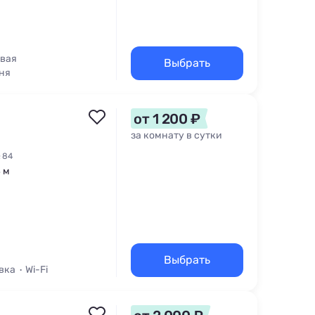
овая
Выбрать
ня
Барбекю
от 1 200 ₽
за комнату в сутки
 84
4 м
Выбрать
вка
Wi-Fi