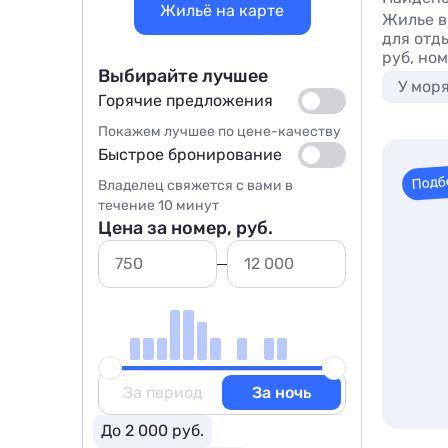
Жильё на карте
Жилье в
для отд
руб, но
Выбирайте лучшее
У мор
Горячие предложения
Покажем лучшее по цене-качеству
Быстрое бронирование
Подб
Владелец свяжется с вами в
течение 10 минут
Цена за номер, руб.
За период
За ночь
До 2 000 руб.