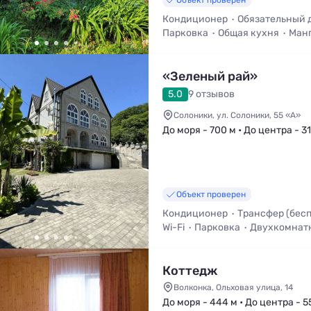
Объект проверен
Кондиционер
Обязательный 
Парковка
Общая кухня
Манг
Смена белья
«Зеленый рай»
5.0
9 отзывов
Солоники, ул. Солоники, 55 «А»
До моря - 700 м • До центра - 3
Объект проверен
Кондиционер
Трансфер (бес
Wi-Fi
Парковка
Двухкомнат
Кафе / Столовая
Коттедж
Волконка, Ольховая улица, 14
До моря - 444 м • До центра - 5