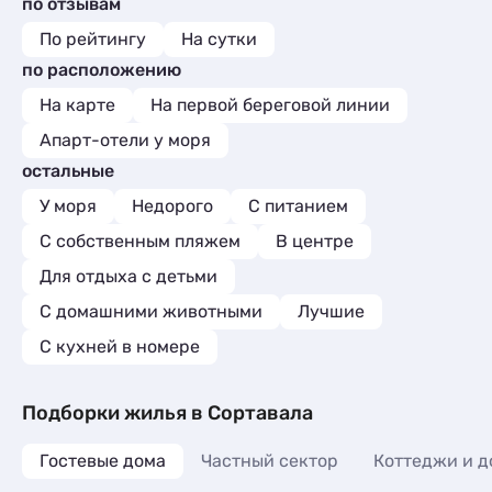
по отзывам
По рейтингу
На сутки
по расположению
На карте
На первой береговой линии
Апарт-отели у моря
остальные
У моря
Недорого
С питанием
С собственным пляжем
В центре
Для отдыха с детьми
С домашними животными
Лучшие
C кухней в номере
Подборки жилья в Сортавала
Гостевые дома
Частный сектор
Коттеджи и д