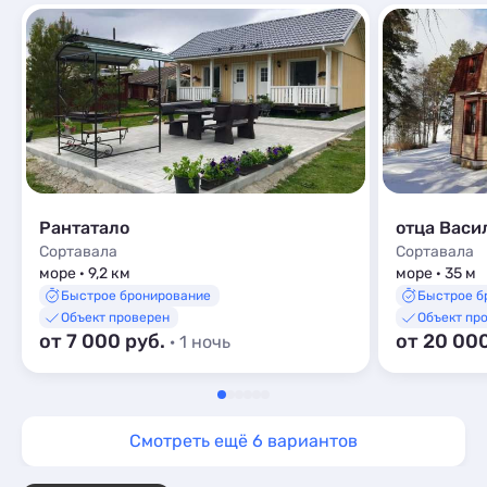
Рантатало
отца Васи
Сортавала
Сортавала
море · 9,2 км
море · 35 м
Быстрое бронирование
Быстрое б
Объект проверен
Объект пр
от 7 000 руб.
от 20 00
· 1 ночь
Смотреть ещё 6 вариантов