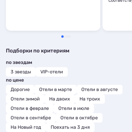
Соответств
Подборки по критериям
по звездам
3 звезды
VIP-отели
по цене
Дорогие
Отели в марте
Отели в августе
Отели зимой
На двоих
На троих
Отели в феврале
Отели в июле
Отели в сентябре
Отели в октябре
На Новый год
Поехать на 3 дня