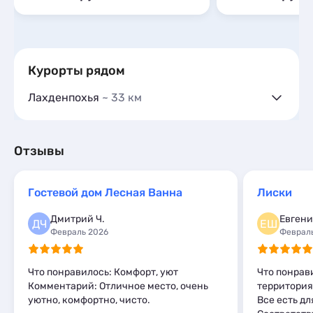
Курорты рядом
Лахденпохья
~ 33 км
Гостевые дома
7
Частный сектор
4
Гостиницы и отели
2
Отзывы
Коттеджи и дома под ключ
75
Квартиры посуточно
8
Гостевой дом Лесная Ванна
Лиски
Базы отдыха
7
Мини-отели
2
Дмитрий Ч.
Евгени
ДЧ
ЕШ
Кемпинги
1
Февраль 2026
Феврал
Глэмпинги
2
Шале
2
Что понравилось: Комфорт, уют
Что понрав
Комментарий: Отличное место, очень
территория
уютно, комфортно, чисто.
Все есть дл