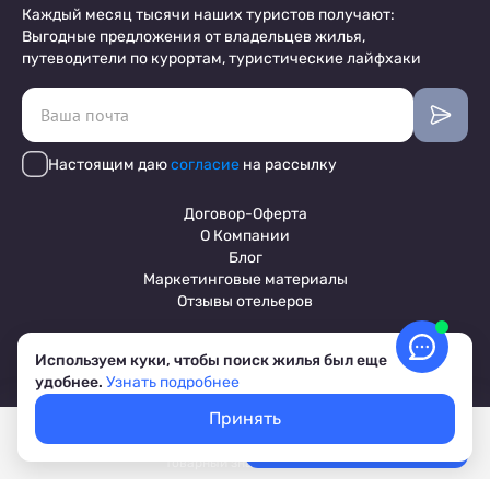
Каждый месяц тысячи наших туристов получают:
Выгодные предложения от владельцев жилья,
путеводители по курортам, туристические лайфхаки
Настоящим даю
согласие
на рассылку
Договор-Оферта
О Компании
Блог
Маркетинговые материалы
Отзывы отельеров
Используем куки, чтобы поиск жилья был еще
Пользовательское соглашение
удобнее.
Узнать подробнее
Обработка персональных данных
Условия бронирования объектов
Принять
© 2017-2026 ПриветТур™
Покажем свободное жилье
Выбрать даты
Российский сервис бронирования жилья, официальный сайт,
Лучшие цены, акции, скидки
товарный знак №842642