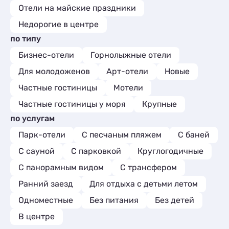
Отели на майские праздники
Недорогие в центре
по типу
Бизнес-отели
Горнолыжные отели
Для молодоженов
Арт-отели
Новые
Частные гостиницы
Мотели
Частные гостиницы у моря
Крупные
по услугам
Парк-отели
С песчаным пляжем
С баней
С сауной
С парковкой
Круглогодичные
С панорамным видом
С трансфером
Ранний заезд
Для отдыха с детьми летом
Одноместные
Без питания
Без детей
В центре