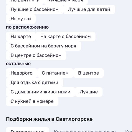
Лучшие с бассейном
Лучшие для детей
На сутки
по расположению
На карте
На карте с бассейном
С бассейном на берегу моря
В центре с бассейном
остальные
Недорого
С питанием
В центре
Для отдыха с детьми
С домашними животными
Лучшие
C кухней в номере
Подборки жилья в Светлогорске
Гостевые дома
Коттеджи и дома под ключ
Кв