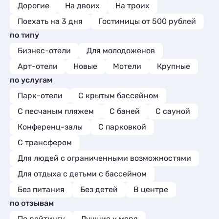
Дорогие
Мини-отели
На двоих
На троих
5
Поехать на 3 дня
Гостиницы от 500 рублей
по типу
Бизнес-отели
Для молодоженов
Арт-отели
Новые
Мотели
Крупные
по услугам
Парк-отели
С крытым бассейном
С песчаным пляжем
С баней
С сауной
Конференц-залы
С парковкой
С трансфером
Для людей с ограниченными возможностями
Для отдыха с детьми с бассейном
Без питания
Без детей
В центре
по отзывам
По рейтингу
Лучшие у моря