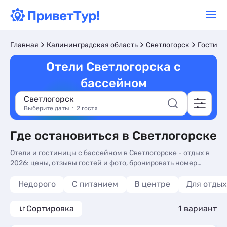
Главная
Калининградская область
Светлогорск
Гостини
Отели Светлогорска с
бассейном
Светлогорск
Выберите даты
2 гостя
Где остановиться в Светлогорске
Отели и гостиницы с бассейном в Светлогорске - отдых в
2026: цены, отзывы гостей и фото, бронировать номер
рядом с бассейном без посредников на нашем сайте.
Гостиницы и отели Светлогорска с бассейном - более 10
Недорого
С питанием
В центре
Для отдых
вариантов, от 1300 руб, номера с общей кухней,
трансфером (платно) и сменой белья.
Сортировка
1 вариант