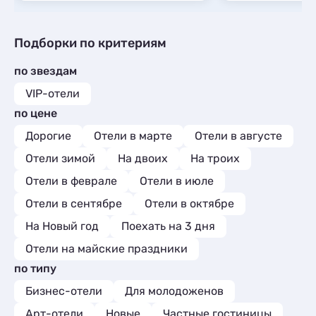
Подборки по критериям
по звездам
VIP-отели
по цене
Дорогие
Отели в марте
Отели в августе
Отели зимой
На двоих
На троих
Отели в феврале
Отели в июле
Отели в сентябре
Отели в октябре
На Новый год
Поехать на 3 дня
Отели на майские праздники
по типу
Бизнес-отели
Для молодоженов
Арт-отели
Новые
Частные гостиницы