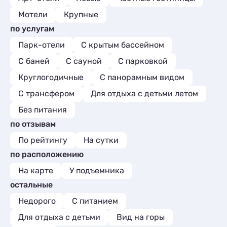
Мотели
Крупные
по услугам
Парк-отели
С крытым бассейном
С баней
С сауной
С парковкой
Круглогодичные
С панорамным видом
С трансфером
Для отдыха с детьми летом
Без питания
по отзывам
По рейтингу
На сутки
по расположению
На карте
У подъемника
остальные
Недорого
С питанием
Для отдыха с детьми
Вид на горы