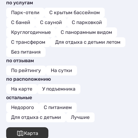
по услугам
Парк-отели
С крытым бассейном
С баней
С сауной
С парковкой
Круглогодичные
С панорамным видом
С трансфером
Для отдыха с детьми летом
Без питания
по отзывам
По рейтингу
На сутки
по расположению
На карте
У подъемника
остальные
Недорого
С питанием
Для отдыха с детьми
Лучшие
Карта