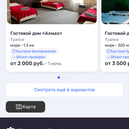
Гостевой дом «Алмаз»
Гостевой 
Туапсе
Туапсе
море · 1,3 км
море · 300 м
Быстрое бронирование
Быстрое б
Объект проверен
Объект пр
от 2 000 руб.
от 3 500 
· 1 ночь
Смотреть ещё 6 вариантов
Карта