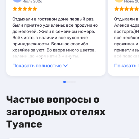
Мини-отели
2
Июль 2026
Июнь 2
Отдыхали в гостевом доме первый раз,
Отдыхали в
были приятно удивлены: все продумано
Александра!
до мелочей. Жили в семейном номере.
восторге:)
Всё чисто, в наличии все кухонные
всё необхо
принадлежности. Большое спасибо
проживания
хозяйке за уют. Во дворе много цветов,
приветливы
зелени, до моря идти 3 минуты.
всё подска
Обязательно приедем ещё.
тихо и спо
Показать полностью
Показать 
городской 
балкона, од
прекрасную
вернемся и 
Не пожалее
Частые вопросы о
загородных отелях
Туапсе