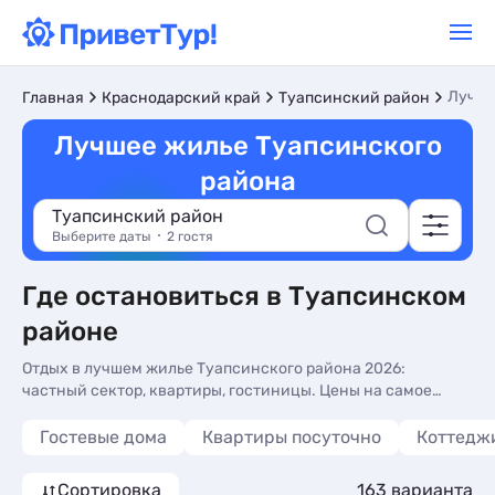
Лучш
Главная
Краснодарский край
Туапсинский район
Лучшее жилье Туапсинского
района
Туапсинский район
Выберите даты
2 гостя
Где остановиться в Туапсинском
районе
Отдых в лучшем жилье Туапсинского района 2026:
частный сектор, квартиры, гостиницы. Цены на самое
лучшее жилье Туапсинского района без посредников, фото
номеров, отзывы туристов и телефоны владельцев на
Гостевые дома
Квартиры посуточно
Коттеджи
сайте - более 162 вариантов, от 922 руб, номера с общей
кухней, кухней в номере и 3-х раз. питанием.
Сортировка
163 варианта