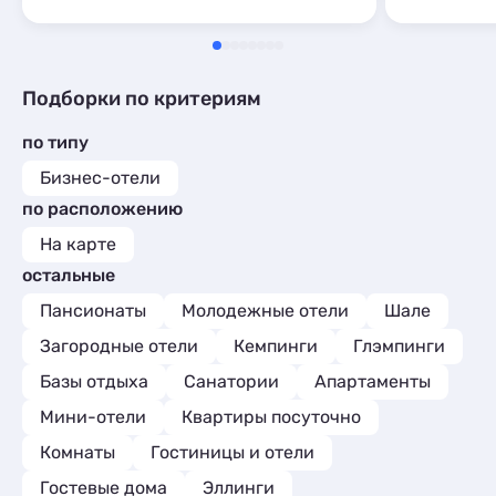
моим оценк
хватало во
тоже. Это о
Отделка до
Подборки по критериям
есть конди
Микроволно
по типу
понадобила
неудобно, 
Бизнес-отели
большого з
по расположению
шесть чело
для одежды 
На карте
ванной, в к
остальные
Если бы это
бы вообще 
Пансионаты
Молодежные отели
Шале
большая и 
Загородные отели
Кемпинги
Глэмпинги
ненавязчив
отзывчивый
Базы отдыха
Санатории
Апартаменты
совсем нед
Мини-отели
Квартиры посуточно
ступенькам
чем просто 
Комнаты
Гостиницы и отели
пляж чудес
удовольстви
Гостевые дома
Эллинги