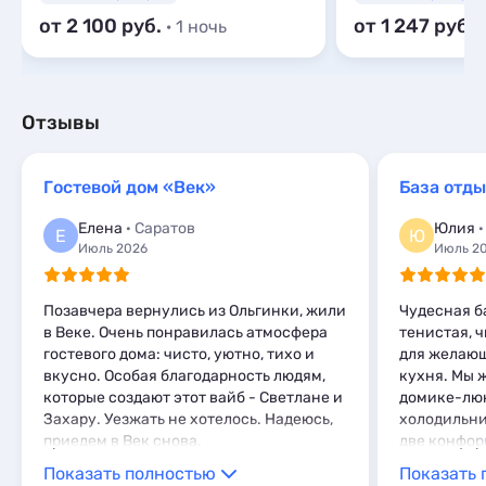
от 2 100
от 1 247
· 1 ночь
·
Отзывы
Гостевой дом «Век»
База отд
Елена
· Саратов
Юлия
·
Е
Ю
Июль 2026
Июль 2
Позавчера вернулись из Ольгинки, жили
Чудесная б
в Веке. Очень понравилась атмосфера
тенистая, ч
гостевого дома: чисто, уютно, тихо и
для желающ
вкусно. Особая благодарность людям,
кухня. Мы 
которые создают этот вайб - Светлане и
домике-люк
Захару. Уезжать не хотелось. Надеюсь,
холодильни
приедем в Век снова.
две конфор
столовые п
Показать полностью
Показать 
тарелок и ч