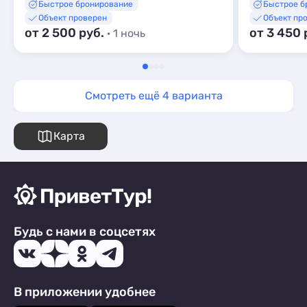
Быстрое бронирование
Быстрое б
Объект проверен
Объект пр
от 2 500 руб.
от 3 450 
· 1 ночь
Смотреть ещё 4 варианта
Карта
Будь с нами в соцсетях
В приложении удобнее