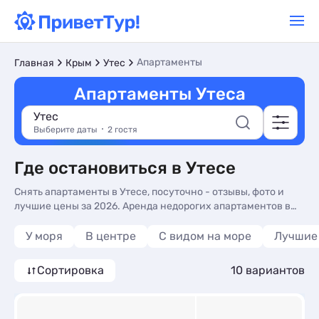
Апартаменты
Главная
Крым
Утес
Апартаменты Утеса
Утес
Выберите даты
2 гостя
Где остановиться в Утесе
Снять апартаменты в Утесе, посуточно - отзывы, фото и
лучшие цены за 2026. Аренда недорогих апартаментов в
Утесе у моря без посредников - более 10 вариантов, от
3500 руб, номера с общей кухней, завтрак включен и
У моря
В центре
С видом на море
Лучшие
трансфером (платно).
Сортировка
10 вариантов