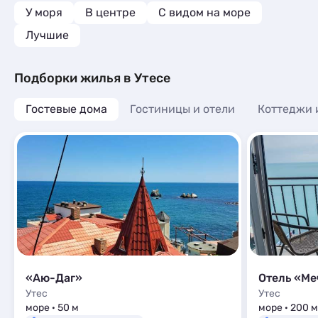
У моря
В центре
С видом на море
Лучшие
Подборки жилья в Утесе
Гостевые дома
Гостиницы и отели
Коттеджи 
«Аю-Даг»
Отель «Ме
Утес
Утес
море · 50 м
море · 200 м