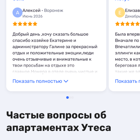
Мини-отели
6
Пансионаты
1
Пансионаты
2
Алексей
· Воронеж
Елизав
А
Е
Июнь 2026
Декабрь
Добрый день ,хочу сказать большое
Была вперв
спасибо хозяйке Екатерине и
Вначале по
администратору Галине за прекрасный
Впечатлили
отдых и положительные эмоции,люди
эллинги ка
очень отзывчивые и внимательные к
место, в ко
твои просьбам на отдыхе это
береговая 
главное.Номера в отеле очень чистые и
такие же э
ухоженные,что также говорит о
которых, з
Показать полностью
Показать 
внимательности хозяйки и
либо комме
администратора к отдыхающим ,мебель
рынка: здес
качественная, кровати широкие с
(которую х
ортопедическими матрасами,что делает
нынешним у
отдых еще более приятным. Отель
фрукты-ово
Частые вопросы об
расположен на небольшом расстоянии
присутств
от основного променада,поэтому спать
ресторанчи
апартаментах Утеса
можно с открытым балконом и слышать
Далее, о с
шум моря, а не отдыхающих.Перед
простеньки