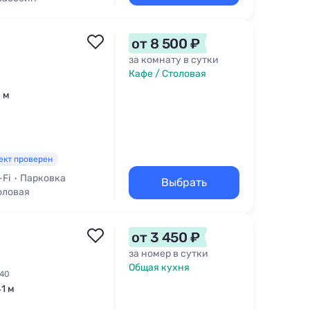
от 8 500 ₽
за комнату в сутки
Кафе / Столовая
0 м
ект проверен
-Fi
Парковка
Выбрать
оловая
от 3 450 ₽
за номер в сутки
Общая кухня
340
41 м