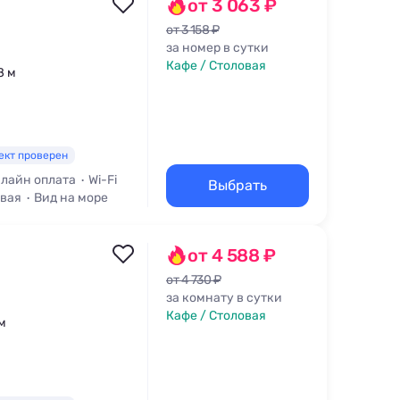
от 3 063 ₽
от 3 158 ₽
за номер в сутки
Кафе / Столовая
8 м
ект проверен
лайн оплата
Wi-Fi
Выбрать
овая
Вид на море
от 4 588 ₽
от 4 730 ₽
за комнату в сутки
Кафе / Столовая
 м