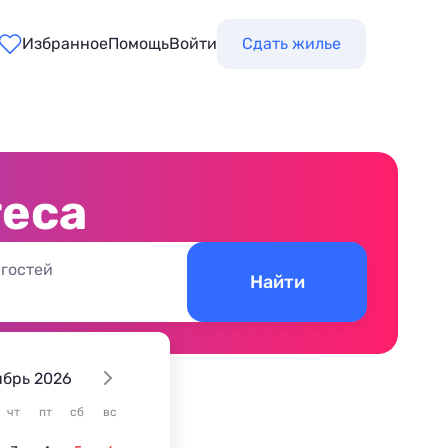
Избранное
Помощь
Войти
Сдать жилье
теса
 гостей
Найти
ябрь 2026
чт
пт
сб
вс