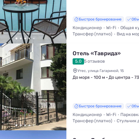
Быстрое бронирование
Объ
Кондиционер
Wi-Fi
Общая к
Трансфер (платно)
Вид на мо
Смена белья
Отель «Таврида»
5.0
5 отзывов
Утес, улица Гагариной, 15
До моря - 100 м • До центра - 7
Быстрое бронирование
Объ
Кондиционер
Wi-Fi
Парковк
Трансфер (платно)
Стульчик 
Детская кроватка