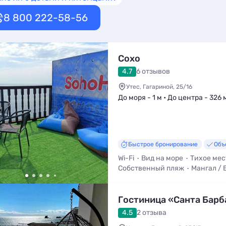
8 800 222-58-56
Сохо
4.7
6 отзывов
Утес, Гагариной, 25/16
До моря - 1 м • До центра - 326 
Быстрое бронирование
Объ
Wi-Fi
Вид на море
Тихое мес
Собственный пляж
Мангал /
Трансфер (платно)
Гостиница «Санта Барб
4.5
2 отзыва