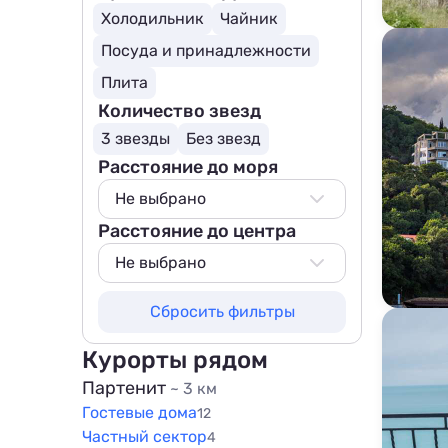
Холодильник
Чайник
Посуда и принадлежности
Плита
Количество звезд
3 звезды
Без звезд
Расстояние до моря
Не выбрано
Расстояние до центра
Не выбрано
50 м
Не выбрано
100 м
Не выбрано
Сбросить фильтры
200 м
200 м
500 м
500 м
Курорты рядом
800 м
800 м
Партенит
~ 3 км
1000 м
Гостевые дома
1000 м
12
1500 м
Частный сектор
4
1500 м