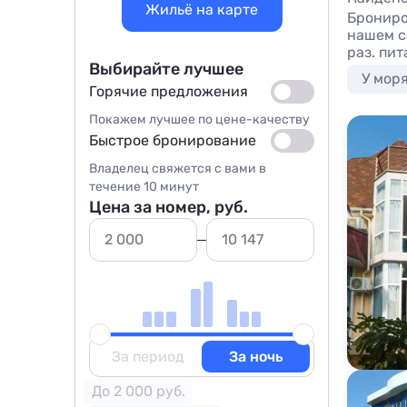
Жильё на карте
Брониро
нашем са
раз. пи
Выбирайте лучшее
У мор
Горячие предложения
Покажем лучшее по цене-качеству
Быстрое бронирование
Владелец свяжется с вами в
течение 10 минут
Цена за номер, руб.
За период
За ночь
До 2 000 руб.