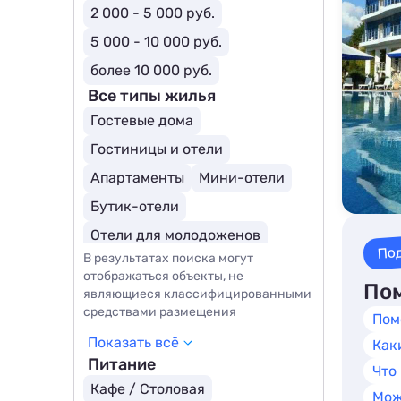
2 000 - 5 000 руб.
5 000 - 10 000 руб.
более 10 000 руб.
Все типы жилья
Гостевые дома
Гостиницы и отели
Апартаменты
Мини-отели
Бутик-отели
Отели для молодоженов
По
В результатах поиска могут
Курортные отели
SPA-отели
отображаться объекты, не
Пом
являющиеся классифицированными
средствами размещения
Пом
Показать всё
Как
Питание
Что
Кафе / Столовая
Мож