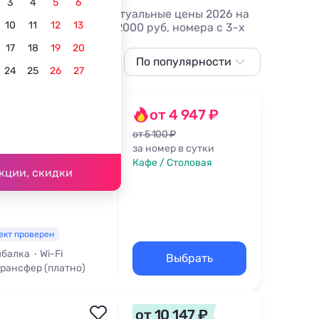
3
4
5
6
в - отзывы, фото и актуальные цены 2026 на
10
11
12
13
лее 10 вариантов, от 2000 руб, номера с 3-х
17
18
19
20
С питанием
С собственным пляжем
По популярности
Всё вклю
24
25
26
27
По популярности
Сначала дешевле
от 4 947 ₽
Сначала дороже
от 5 100 ₽
за номер в сутки
Ближе к морю
Кафе / Столовая
14 м
кции, скидки
Ближе к центру
По рейтингу
ект проверен
балка
Wi-Fi
Выбрать
рансфер (платно)
от 10 147 ₽