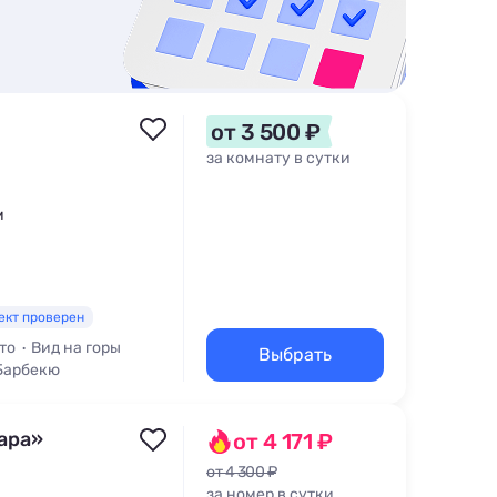
от 3 500 ₽
за комнату в сутки
м
ект проверен
то
Вид на горы
Выбрать
 Барбекю
ара»
от 4 171 ₽
от 4 300 ₽
за номер в сутки