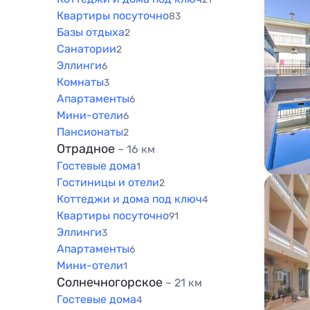
Квартиры посуточно
83
Базы отдыха
2
Санатории
2
Эллинги
6
Комнаты
3
Апартаменты
6
Мини-отели
6
Пансионаты
2
Отрадное
~ 16 км
Гостевые дома
1
Гостиницы и отели
2
Коттеджи и дома под ключ
4
Квартиры посуточно
91
Эллинги
3
Апартаменты
6
Мини-отели
1
Солнечногорское
~ 21 км
Гостевые дома
4