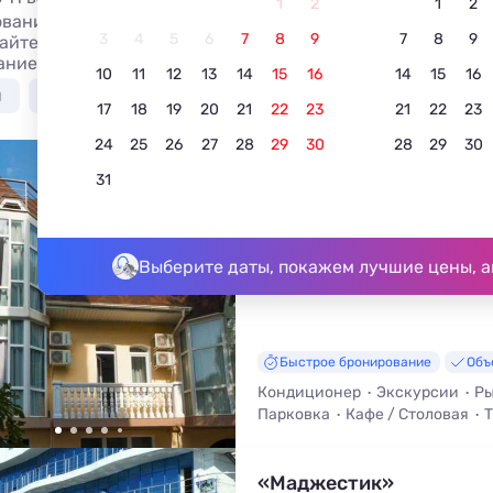
1
2
1
2
вание лучших отелей и гостиниц в Утесе, без посреднико
3
4
5
6
7
8
9
7
8
9
йте. Недорогой отдых у моря в отелях и гостиницах - бо
танием, общей кухней и кухней в номере.
10
11
12
13
14
15
16
14
15
16
я
У моря недорого
С бассейном
Недорого
17
18
19
20
21
22
23
21
22
23
24
25
26
27
28
29
30
28
29
30
Отель «Медуза»
31
4.5
2 отзыва
Утес, улица Гагариной, 15А
До моря - 200 м • До центра - 7
Выберите даты, покажем лучшие цены, а
Быстрое бронирование
Объ
Кондиционер
Экскурсии
Ры
Парковка
Кафе / Столовая
Т
«Маджестик»