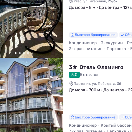
Утес, ул.Гагариной, 25/67
До моря - 8 м • До центра - 127 
Быстрое бронирование
Объ
Кондиционер
Экскурсии
Ре
3-х раз. питание
Парковка
3
Отель Фламинго
5.0
5 отзывов
Партенит, ул. Победы, д. 3б
До моря - 700 м • До центра - 2
Быстрое бронирование
Объ
Кондиционер
Крытый бассей
3-х раз. питание
Парковка