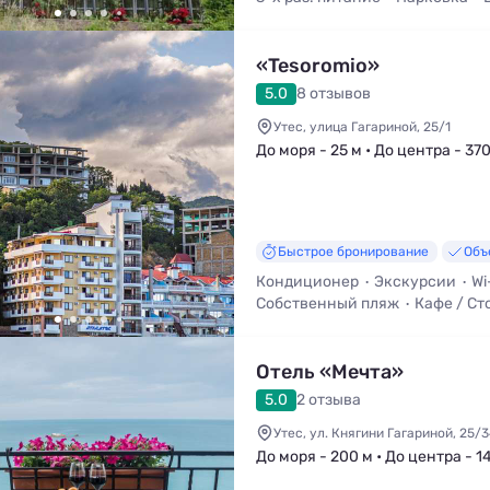
Кафе / Столовая
«Tesoromio»
5.0
8 отзывов
Утес, улица Гагариной, 25/1
До моря - 25 м • До центра - 37
Быстрое бронирование
Объ
Кондиционер
Экскурсии
Wi
Собственный пляж
Кафе / Ст
Трансфер (платно)
Отель «Мечта»
5.0
2 отзыва
Утес, ул. Княгини Гагариной, 25/
До моря - 200 м • До центра - 1