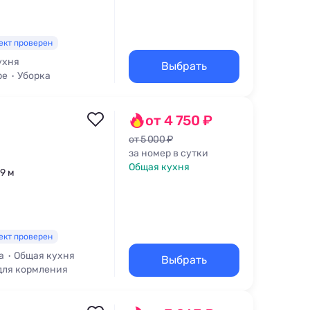
ект проверен
ухня
Выбрать
ре
Уборка
от 4 750 ₽
от 5 000 ₽
за номер в сутки
Общая кухня
39 м
ект проверен
а
Общая кухня
Выбрать
для кормления