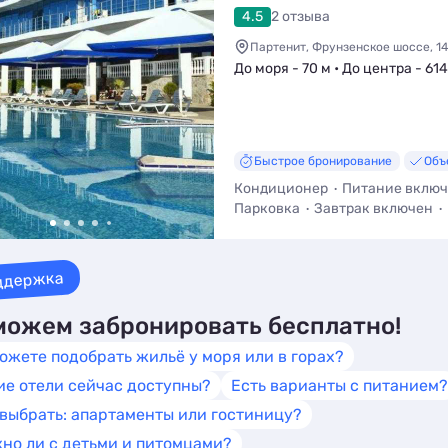
4.5
2 отзыва
Партенит, Фрунзенское шоссе, 1
До моря - 70 м • До центра - 614
Быстрое бронирование
Объ
Кондиционер
Питание вклю
Парковка
Завтрак включен
Кафе / Столовая
ддержка
ожем забронировать бесплатно!
ожете подобрать жильё у моря или в горах?
ие отели сейчас доступны?
Есть варианты с питанием?
 выбрать: апартаменты или гостиницу?
но ли с детьми и питомцами?