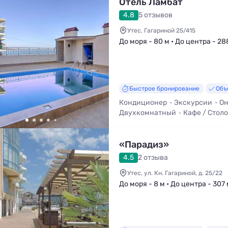
Отель Ламбат
4.8
5 отзывов
Утес, Гагариной 25/415
До моря - 80 м • До центра - 28
Быстрое бронирование
Объ
Кондиционер
Экскурсии
Он
Двухкомнатный
Кафе / Стол
«Парадиз»
4.5
2 отзыва
Утес, ул. Кн. Гагариной, д. 25/22
До моря - 8 м • До центра - 307