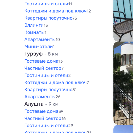
Гостиницы и отели
11
Коттеджи и дома под ключ
12
Квартиры посуточно
73
Эллинги
13
Комнаты
1
Апартаменты
10
Мини-отели
1
Гурзуф
~ 8 км
Гостевые дома
13
Частный сектор
7
Гостиницы и отели
2
Коттеджи и дома под ключ
7
Квартиры посуточно
51
Апартаменты
26
Алушта
~ 9 км
Гостевые дома
39
Частный сектор
16
Гостиницы и отели
29
Коттеджи и дома под ключ
21