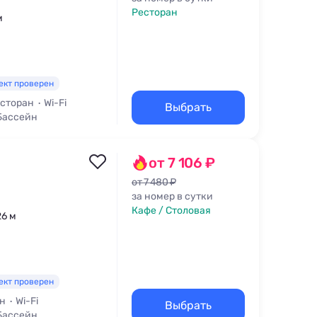
Ресторан
м
ект проверен
сторан
Wi-Fi
Выбрать
Бассейн
от 7 106 ₽
от 7 480 ₽
за номер в сутки
Кафе / Столовая
26 м
ект проверен
н
Wi-Fi
Выбрать
Бассейн