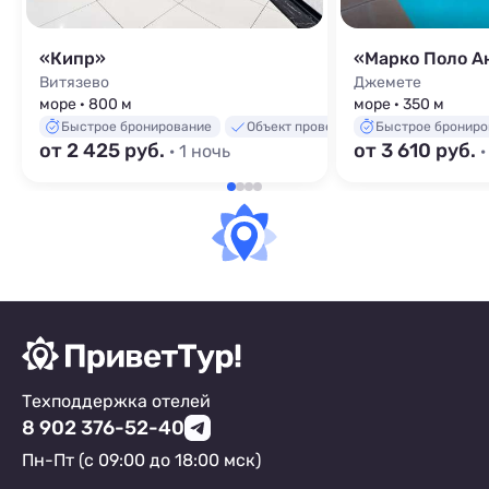
«Кипр»
«Марко Поло А
Витязево
Джемете
море · 800 м
море · 350 м
Быстрое бронирование
Объект проверен
Быстрое брониро
от 2 425 руб.
от 3 610 руб.
· 1 ночь
·
Техподдержка отелей
8 902 376-52-40
Пн-Пт (с 09:00 до 18:00 мск)