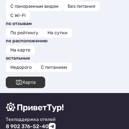
С панорамным видом
Без питания
С Wi-Fi
по отзывам
По рейтингу
На сутки
по расположению
На карте
остальные
Недорого
С питанием
Карта
Техподдержка отелей
8 902 376-52-40