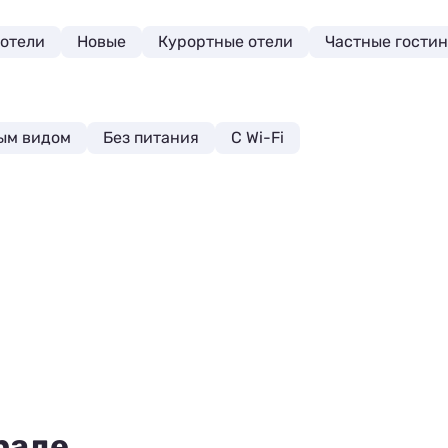
отели
Новые
Курортные отели
Частные гости
ым видом
Без питания
С Wi-Fi
раде