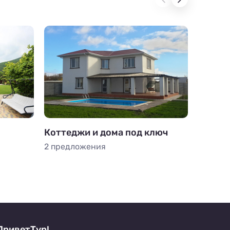
Коттеджи и дома под ключ
Комна
2 предложения
2 пред
ПриветТур!