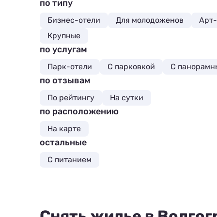
по типу
Бизнес-отели
Для молодоженов
Арт-
Крупные
по услугам
Парк-отели
С парковкой
С панорамн
по отзывам
По рейтингу
На сутки
по расположению
На карте
остальные
С питанием
Снять жилье в Волгог