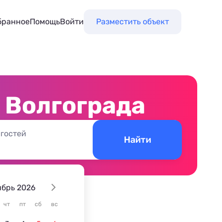
бранное
Помощь
Войти
Разместить объект
 Волгограда
 гостей
Найти
ябрь 2026
е
чт
пт
сб
вс