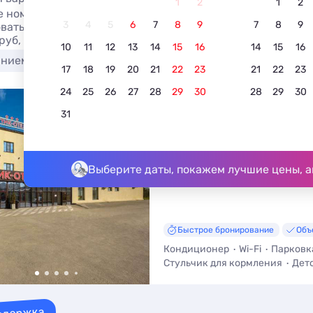
1
2
1
2
 номера в отелях и гостиницах Волгограда - доступные 
3
4
5
6
7
8
9
7
8
9
вать отдых у моря без посредников. Гостиницы и отели в
 руб, номера с холодильником.
10
11
12
13
14
15
16
14
15
16
анием
17
18
19
20
21
22
23
21
22
23
24
25
26
27
28
29
30
28
29
30
Бутик-отель 1 и 3
31
Волгоград, Хабаровская улица, 1
До центра - 23,2 км
Выберите даты, покажем лучшие цены, а
Быстрое бронирование
Объ
Кондиционер
Wi-Fi
Парковк
Стульчик для кормления
Дет
Халат