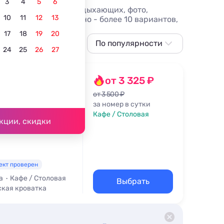
3
4
5
6
цены 2026, отзывы отдыхающих, фото,
10
11
12
13
 Волгограде, бюджетно - более 10 вариантов,
17
18
19
20
По популярности
24
25
26
27
По популярности
Сначала дешевле
от 3 325 ₽
Б
Сначала дороже
от 3 500 ₽
за номер в сутки
По рейтингу
Кафе / Столовая
кции, скидки
ект проверен
а
Кафе / Столовая
Выбрать
ская кроватка