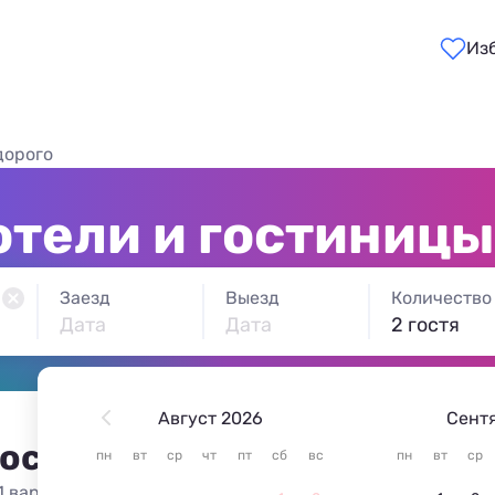
Из
дорого
отели и гостиницы
Заезд
Выезд
Количество
Дата
Дата
2 гостя
Август 2026
Сент
 остановиться в Волгоград
пн
вт
ср
чт
пт
сб
вс
пн
вт
ср
1 вариант жилья из 1