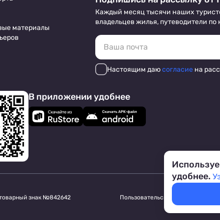
Каждый месяц тысячи наших турист
владельцев жилья, путеводители по
вые материалы
ьеров
Настоящим даю
согласие
на рас
В приложении удобнее
Используе
удобнее.
У
 товарный знак №842642
Пользовательское соглашение
Обр