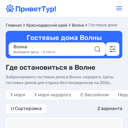
Гостевые дома
Главная
Краснодарский край
Волна
Гостевые дома Волны
Волна
Выберите даты
2 гостя
Где остановиться в Волне
Забронировать гостевые дома в Волне, недорого. Цены
гостевых домов для отдыха без посредников на 2026:
отзывы, описание и фото на сайте. Снять гостевые дома -
более 10 вариантов, от 2200 руб, номера с общей кухней,
У моря
У моря недорого
С бассейном
Нед
трансфером (платно) и сменой белья.
Сортировка
2 варианта