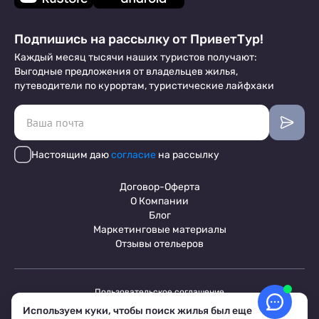
Подпишись на рассылку от ПриветТур!
Каждый месяц тысячи наших туристов получают:
Выгодные предложения от владельцев жилья,
путеводители по курортам, туристические лайфхаки
Настоящим даю
согласие
на рассылку
Договор-Оферта
О Компании
Блог
Маркетинговые материалы
Отзывы отельеров
Пользовательское соглашение
Обработка персональных данных
Используем куки, чтобы поиск жилья был еще
Условия бронирования объектов