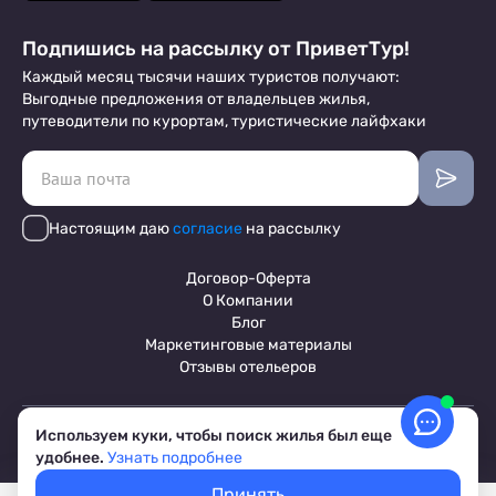
Подпишись на рассылку от ПриветТур!
Каждый месяц тысячи наших туристов получают:
Выгодные предложения от владельцев жилья,
путеводители по курортам, туристические лайфхаки
Настоящим даю
согласие
на рассылку
Договор-Оферта
О Компании
Блог
Маркетинговые материалы
Отзывы отельеров
Используем куки, чтобы поиск жилья был еще
Пользовательское соглашение
удобнее.
Узнать подробнее
Обработка персональных данных
Условия бронирования объектов
Принять
© 2017-2026 ПриветТур™