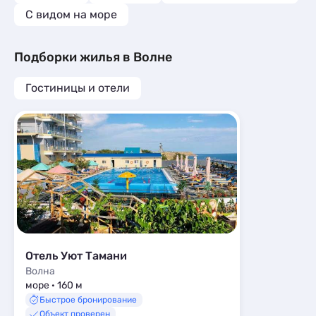
Мини-отели
1
С видом на море
Шале
1
Подборки жилья в Волне
Гостиницы и отели
Отель Уют Тамани
Волна
море · 160 м
Быстрое бронирование
Объект проверен