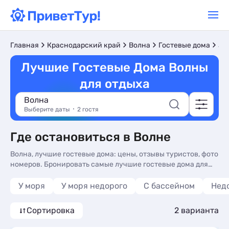
Лу
Главная
Краснодарский край
Волна
Гостевые дома
Лучшие Гостевые Дома Волны
для отдыха
Волна
Выберите даты
2 гостя
Где остановиться в Волне
Волна, лучшие гостевые дома: цены, отзывы туристов, фото
номеров. Бронировать самые лучшие гостевые дома для
отдыха у моря в Волне, без посредников - более 10
вариантов, от 2200 руб, номера с общей кухней,
У моря
У моря недорого
С бассейном
Нед
трансфером (платно) и сменой белья.
Сортировка
2 варианта