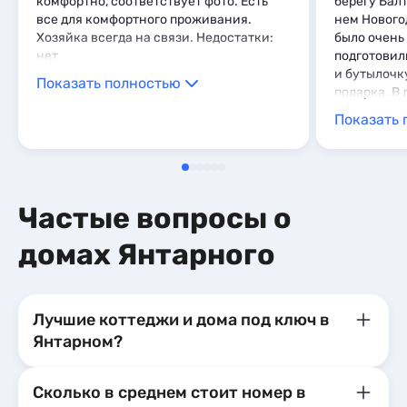
комфортно, соответствует фото. Есть
берегу Бал
все для комфортного проживания.
нем Нового
Хозяйка всегда на связи. Недостатки:
было очень 
нет
подготовил
и бутылочк
Показать полностью
подарка. В 
это действ
Показать 
нашлись вс
вечно не х
нарекания 
и смесителя
отлично. С
Частые вопросы о
нет
домах Янтарного
Лучшие коттеджи и дома под ключ в
Янтарном?
Сколько в среднем стоит номер в