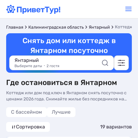
Коттеджи 
Главная
Калининградская область
Янтарный
Снять дом или коттедж в
Янтарном посуточно
Янтарный
Выберите даты
2 гостя
Где остановиться в Янтарном
Коттедж или дом под ключ в Янтарном снять посуточно с
ценами 2026 года. Снимайте жилье без посредников на
курортах Янтарного по цене от 6500 рублей. Вы можете
напрямую связаться с владельцами жилья и
С бассейном
Лучшие
забронировать его без комиссий и скрытых платежей.
Сортировка
19 вариантов