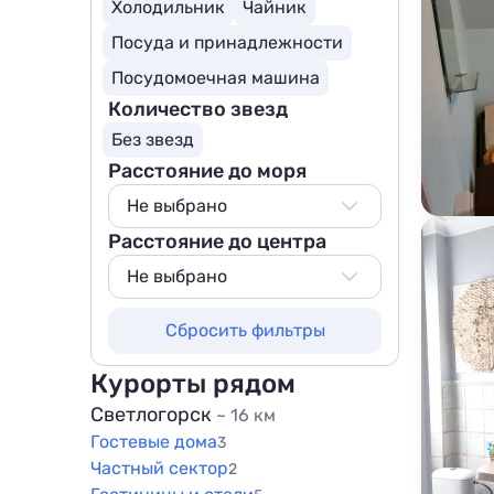
Холодильник
Чайник
Посуда и принадлежности
Посудомоечная машина
Количество звезд
Без звезд
Расстояние до моря
Не выбрано
Расстояние до центра
Не выбрано
500 м
Не выбрано
800 м
Не выбрано
Сбросить фильтры
1000 м
1000 м
1500 м
1500 м
Курорты рядом
Светлогорск
~ 16 км
Гостевые дома
3
Частный сектор
2