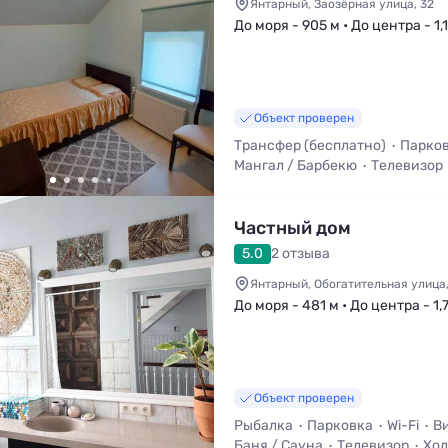
Янтарный, Заозёрная улица, 32
До моря - 905 м • До центра - 1,
Объект проверен
Трансфер (бесплатно)
Парко
Мангал / Барбекю
Телевизор
Стиральная машина
Балкон /
Частный дом
5.0
2 отзыва
Янтарный, Обогатительная улица,
До моря - 481 м • До центра - 1,
Объект проверен
Рыбалка
Парковка
Wi-Fi
В
Баня / Сауна
Телевизор
Хол