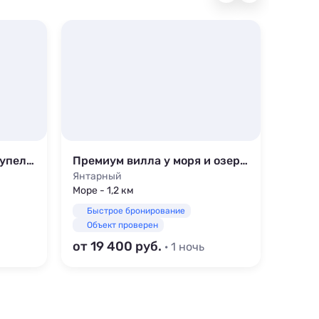
Премиум вилла у моря, купель Фурако, панорама
Премиум вилла у моря и озера| Купель Фурако| Панорама
Клуб
Янтарный
Янтар
Море - 1,2 км
Море -
Быстрое бронирование
Быс
Объект проверен
Объ
от 19 400
от 7 
· 1 ночь