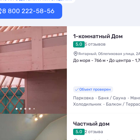
8 800 222-58-56
1-комнатный Дом
5.0
5 отзывов
Янтарный, Облепиховая улица, 2
До моря - 766 м • До центра - 1,
Объект проверен
Парковка
Баня / Сауна
Манг
Холодильник
Балкон / Терра
Частный дом
5.0
2 отзыва