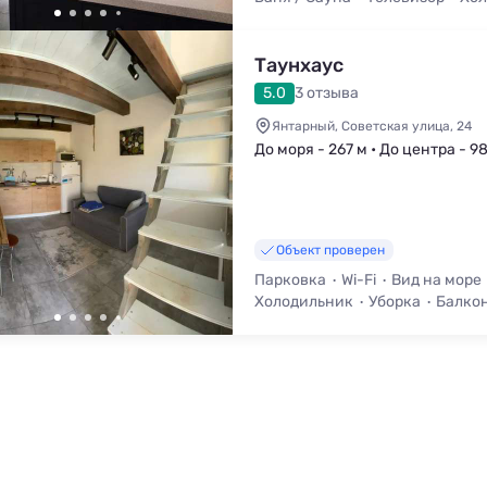
Таунхаус
5.0
3 отзыва
Янтарный, Советская улица, 24
До моря - 267 м • До центра - 9
Объект проверен
Парковка
Wi-Fi
Вид на море
Холодильник
Уборка
Балкон