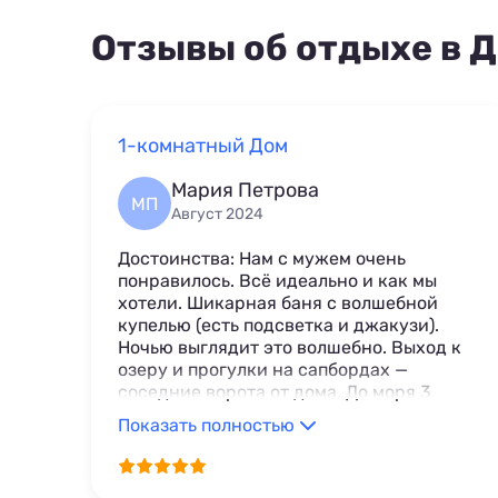
Отзывы об отдыхе в 
1-комнатный Дом
Мария Петрова
МП
Август 2024
Достоинства: Нам с мужем очень
понравилось. Всё идеально и как мы
хотели. Шикарная баня с волшебной
купелью (есть подсветка и джакузи).
Ночью выглядит это волшебно. Выход к
озеру и прогулки на сапбордах —
соседние ворота от дома. До моря 3
минуты от дома. Хозяин очень
Показать полностью
гостеприимный, очень помог нам,
чувствовали себя как дома. Большое
спасибо и всем рекомендуем. Пожалели