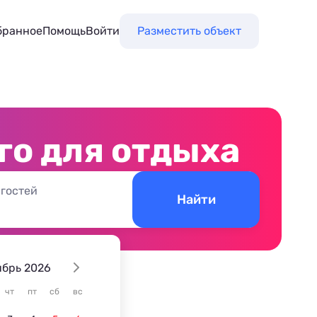
бранное
Помощь
Войти
Разместить объект
го для отдыха
 гостей
Найти
ябрь 2026
чт
пт
сб
вс