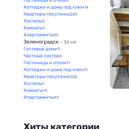
Гостиницы и отели
5
Коттеджи и дома под ключ
14
Квартиры посуточно
269
Хостелы
2
Комнаты
1
Апартаменты
55
Зеленоградск
~ 36 км
Гостевые дома
11
Частный сектор
6
Гостиницы и отели
11
Коттеджи и дома под ключ
11
Квартиры посуточно
326
Хостелы
1
Комнаты
13
Апартаменты
49
Хиты категории