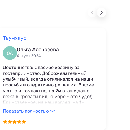
Таунхаус
Час
Ольга Алексеева
ОА
ЕК
Август 2024
Достоинства: Спасибо хозяину за
Дост
гостеприимство. Доброжелательный,
поло
улыбчивый, всегда откликался на наши
дома
просьбы и оперативно решал их. В доме
дейс
уютно и компактно, на 2м этаже даже
гост
лёжа в кровати видно море - это чудо!).
прод
Единственное, на наш взгляд, на 1м
сред
этаже не хватает какого-нибудь
чист
Показать полностью
Пока
небольшого комода/полки/тумбы для
чист
личных вещей. До пляжа идти макс 5
Шика
минут, до кафешек на пляже примерно
с ух