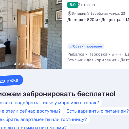
5.0
3 отзыва
Янтарный, Заозёрная улица, 23
До моря - 820 м • До центра - 1,
Объект проверен
Рыбалка
Парковка
Wi-Fi
Д
Стульчик для кормления
Дет
Мангал / Барбекю
ддержка
ожем забронировать бесплатно!
ожете подобрать жильё у моря или в горах?
ие отели сейчас доступны?
Есть варианты с питанием?
 выбрать: апартаменты или гостиницу?
но ли с детьми и питомцами?