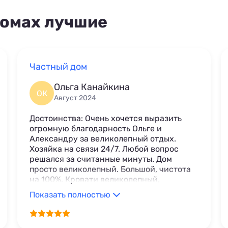
Домах лучшие
Частный дом
Ольга Канайкина
ОК
Август 2024
Достоинства: Очень хочется выразить
огромную благодарность Ольге и
Александру за великолепный отдых.
Хозяйка на связи 24/7. Любой вопрос
решался за считанные минуты. Дом
просто великолепный. Большой, чистота
на 100%. Кровати великолепный,
спали,как в сказке. Море рядом,пляж
Показать полностью
великолепный. Отдельное спасибо за
очень вкусную рыбку Александру. Сами
поели и домой нам с собой упаковали.