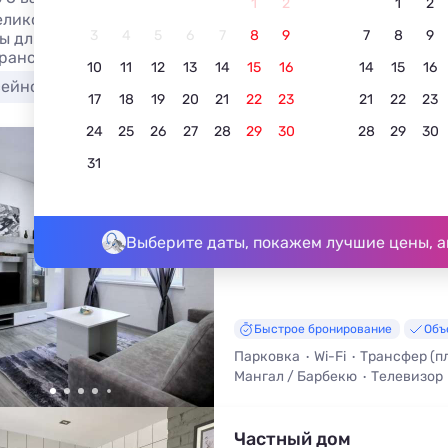
1
2
1
2
еликом самые лучшие дома Янтарного 2026 - цены без по
3
4
5
6
7
8
9
7
8
9
ы для бронирования на сайте. Лучшие дома целиком в Янт
трансфером (платно), сменой белья и трансфером (бесплат
10
11
12
13
14
15
16
14
15
16
сейном
17
18
19
20
21
22
23
21
22
23
24
25
26
27
28
29
30
28
29
30
Арт-Вилла Grey
31
5.0
2 отзыва
Янтарный, Синявино, Центральная
До моря - 890 м • До центра - 3,
Выберите даты, покажем лучшие цены, а
Быстрое бронирование
Объ
Парковка
Wi-Fi
Трансфер (п
Мангал / Барбекю
Телевизор
Смена белья
Частный дом