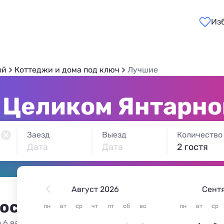
Из
ый
Коттеджи и дома под ключ
Лучшие
Целиком Янтарно
Заезд
Выезд
Количество
Дата
Дата
2 гостя
Август 2026
Сент
 остановиться в Янтарном
пн
вт
ср
чт
пт
сб
вс
пн
вт
ср
 6 вариантов жилья из 6