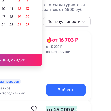
3
4
5
6
средников, фото комнат, отзывы туристов и
10
11
12
13
арном - более 10 вариантов, от 6500 руб,
но).
17
18
19
20
По популярности
24
25
26
27
По популярности
Сначала дешевле
от 16 703 ₽
Сначала дороже
от 17 220 ₽
за дом в сутки
 улица, 16А
Ближе к морю
1 км
кции, скидки
Ближе к центру
По рейтингу
ект проверен
латно)
Выбрать
Холодильник
от 25 000 ₽