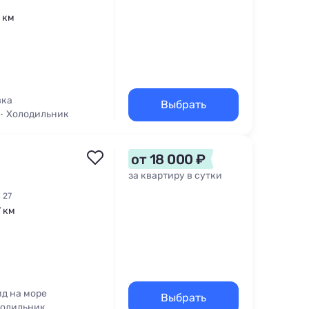
1 км
вка
Выбрать
Холодильник
 Терраса
от 18 000 ₽
за квартиру в сутки
 27
7 км
ид на море
Выбрать
одильник