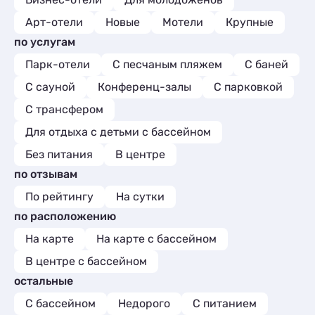
Арт-отели
Новые
Мотели
Крупные
по услугам
Парк-отели
С песчаным пляжем
С баней
С сауной
Конференц-залы
С парковкой
С трансфером
Для отдыха с детьми с бассейном
Без питания
В центре
по отзывам
По рейтингу
На сутки
по расположению
На карте
На карте с бассейном
В центре с бассейном
остальные
С бассейном
Недорого
С питанием