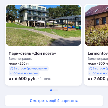
Парк-отель «Дом поэта»
Lermontov
Зеленоградск
Зеленоград
море · 250 м
море · 300 м
Быстрое бронирование
Быстрое б
Объект проверен
Объект пр
от 6 600 руб.
от 7 600 
· 1 ночь
Смотреть ещё 4 варианта