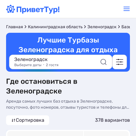
Главная
Калининградская область
Зеленоградск
Базы о
Лучшие Турбазы
Зеленоградска для отдыха
Зеленоградск
Выберите даты
2 гостя
Где остановиться в
Зеленоградске
Аренда самых лучших баз отдыха в Зеленоградске,
посуточно, фото номеров, отзывы туристов и телефоны для
бронирования на сайте. Снять лучшую турбазу - более 377
вариантов, от 1746 руб, номера с кухней в номере, завтрак
Сортировка
378 вариантов
включен и общей кухней.