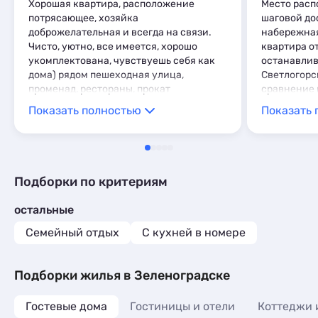
Хорошая квартира, расположение
Место расп
потрясающее, хозяйка
шаговой дос
доброжелательная и всегда на связи.
набережная 
Чисто, уютно, все имеется, хорошо
квартира от
укомплектована, чувствуешь себя как
останавлив
дома) рядом пешеходная улица,
Светлогорс
променад, рестораны, прокат
сравнение 
велосипедов, жд.
семьи понр
Показать полностью
Показать 
всегда в к
если не ош
хозяин , вк
пораньше п
желающих .
Подборки по критериям
не пожалеет
остальные
Семейный отдых
C кухней в номере
Подборки жилья в Зеленоградске
Гостевые дома
Гостиницы и отели
Коттеджи 