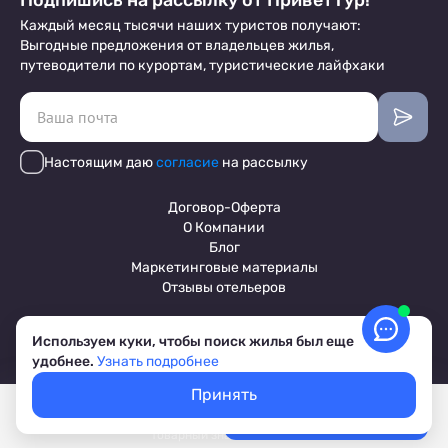
Подпишись на рассылку от ПриветТур!
Каждый месяц тысячи наших туристов получают:
Выгодные предложения от владельцев жилья,
путеводители по курортам, туристические лайфхаки
Настоящим даю
согласие
на рассылку
Договор-Оферта
О Компании
Блог
Маркетинговые материалы
Отзывы отельеров
Используем куки, чтобы поиск жилья был еще
Пользовательское соглашение
удобнее.
Узнать подробнее
Обработка персональных данных
Условия бронирования объектов
Принять
© 2017-2026 ПриветТур™
Покажем свободное жилье
Выбрать даты
Российский сервис бронирования жилья, официальный сайт,
Лучшие цены, акции, скидки
товарный знак №842642