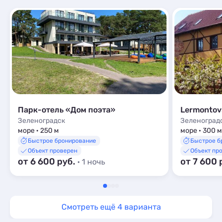
Парк-отель «Дом поэта»
Lermontov
Зеленоградск
Зеленоград
море · 250 м
море · 300 м
Быстрое бронирование
Быстрое б
Объект проверен
Объект пр
от 6 600 руб.
от 7 600 
· 1 ночь
Смотреть ещё 4 варианта