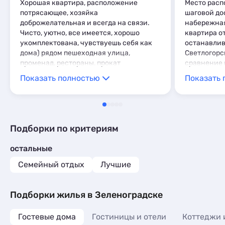
Хорошая квартира, расположение
Место расп
потрясающее, хозяйка
шаговой дос
доброжелательная и всегда на связи.
набережная 
Чисто, уютно, все имеется, хорошо
квартира от
укомплектована, чувствуешь себя как
останавлив
дома) рядом пешеходная улица,
Светлогорс
променад, рестораны, прокат
сравнение 
велосипедов, жд.
семьи понр
Показать полностью
Показать 
всегда в к
если не ош
хозяин , вк
пораньше п
желающих .
Подборки по критериям
не пожалеет
остальные
Семейный отдых
Лучшие
Подборки жилья в Зеленоградске
Гостевые дома
Гостиницы и отели
Коттеджи 