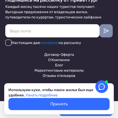
Подпишись на рассылку от ПриветТур!
Каждый месяц тысячи наших туристов получают:
Выгодные предложения от владельцев жилья,
путеводители по курортам, туристические лайфхаки
Настоящим даю
согласие
на рассылку
Договор-Оферта
О Компании
Блог
Маркетинговые материалы
Отзывы отельеров
Используем куки, чтобы поиск жилья был еще
Пользовательское соглашение
удобнее.
Узнать подробнее
Обработка персональных данных
Условия бронирования объектов
Принять
© 2017-2026 ПриветТур™
Покажем свободное жилье
Выбрать даты
Российский сервис бронирования жилья, официальный сайт,
Лучшие цены, акции, скидки
товарный знак №842642