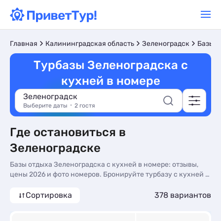
Главная
Калининградская область
Зеленоградск
Базы о
Турбазы Зеленоградска с
кухней в номере
Зеленоградск
Выберите даты
2 гостя
Где остановиться в
Зеленоградске
Базы отдыха Зеленоградска с кухней в номере: отзывы,
цены 2026 и фото номеров. Бронируйте турбазу с кухней в
номере для отдыха у моря без посредников, телефоны на
сайте - более 377 вариантов, от 1746 руб, номера с кухней в
Сортировка
378 вариантов
номере, завтрак включен и общей кухней.