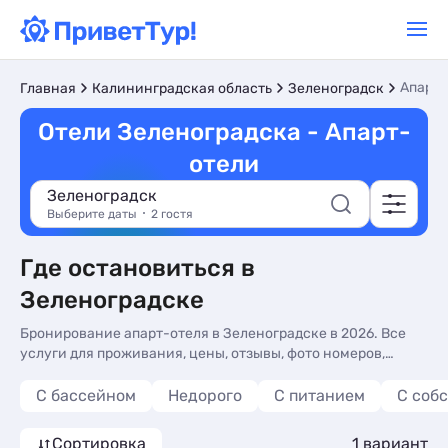
Апарт-
Главная
Калининградская область
Зеленоградск
Отели Зеленоградска - Апарт-
отели
Зеленоградск
Выберите даты
2 гостя
Где остановиться в
Зеленоградске
Бронирование апарт-отеля в Зеленоградске в 2026. Все
услуги для проживания, цены, отзывы, фото номеров,
отдых без посредников.
С бассейном
Недорого
С питанием
С соб
Сортировка
1 вариант