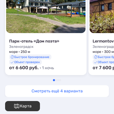
Мини-отели
5
Парк-отель «Дом поэта»
Lermontov
Зеленоградск
Зеленоград
море · 250 м
море · 300 м
Быстрое бронирование
Быстрое б
Объект проверен
Объект пр
от 6 600 руб.
от 7 600 
· 1 ночь
Смотреть ещё 4 варианта
Карта