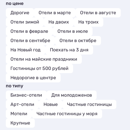
Апартаменты
2
по цене
Апартаменты
156
Мини-отели
5
Дорогие
Отели в марте
Отели в августе
Отели зимой
На двоих
На троих
Отели в феврале
Отели в июле
Отели в сентябре
Отели в октябре
На Новый год
Поехать на 3 дня
Отели на майские праздники
Гостиницы от 500 рублей
Недорогие в центре
по типу
Бизнес-отели
Для молодоженов
Арт-отели
Новые
Частные гостиницы
Мотели
Частные гостиницы у моря
Крупные