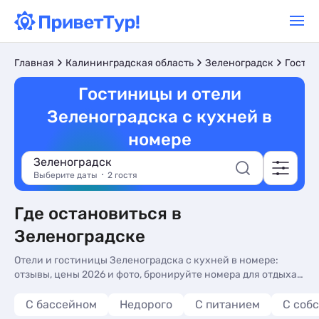
Главная
Калининградская область
Зеленоградск
Гостин
Гостиницы и отели
Зеленоградска с кухней в
номере
Зеленоградск
Выберите даты
2 гостя
Где остановиться в
Зеленоградске
Отели и гостиницы Зеленоградска с кухней в номере:
отзывы, цены 2026 и фото, бронируйте номера для отдыха с
комфортом, без посредников на сайте. Гостиницы и отели
с кухней в номере в Зеленоградске - более 10 вариантов,
С бассейном
Недорого
С питанием
С соб
от 4500 руб, номера с кухней в номере, сменой белья и