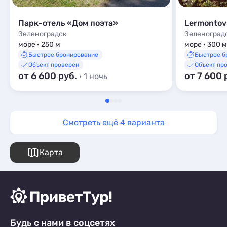
Парк-отель «Дом поэта»
Lermontov
Зеленоградск
Зеленоград
море · 250 м
море · 300 м
Быстрое бронирование
Быстрое б
Объект проверен
Объект пр
от 6 600 руб.
от 7 600 
· 1 ночь
Смотреть ещё 4 варианта
Карта
Будь с нами в соцсетях