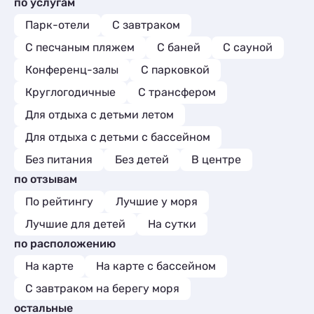
по услугам
Парк-отели
С завтраком
С песчаным пляжем
С баней
С сауной
Конференц-залы
С парковкой
Круглогодичные
С трансфером
Для отдыха с детьми летом
Для отдыха с детьми с бассейном
Без питания
Без детей
В центре
по отзывам
По рейтингу
Лучшие у моря
Лучшие для детей
На сутки
по расположению
На карте
На карте с бассейном
С завтраком на берегу моря
остальные