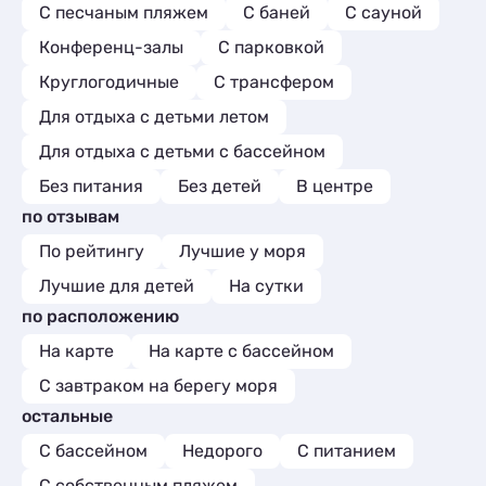
С песчаным пляжем
С баней
С сауной
Конференц-залы
С парковкой
Круглогодичные
С трансфером
Для отдыха с детьми летом
Для отдыха с детьми с бассейном
Без питания
Без детей
В центре
по отзывам
По рейтингу
Лучшие у моря
Лучшие для детей
На сутки
по расположению
На карте
На карте с бассейном
С завтраком на берегу моря
остальные
С бассейном
Недорого
С питанием
С собственным пляжем