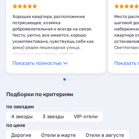
Мини-отели
5
Хорошая квартира, расположение
Место расп
потрясающее, хозяйка
шаговой дос
доброжелательная и всегда на связи.
набережная 
Чисто, уютно, все имеется, хорошо
квартира от
укомплектована, чувствуешь себя как
останавлив
дома) рядом пешеходная улица,
Светлогорс
променад, рестораны, прокат
сравнение 
велосипедов, жд.
семьи понр
Показать полностью
Показать 
всегда в к
если не ош
хозяин , вк
пораньше п
желающих .
Подборки по критериям
не пожалеет
по звездам
4 звезды
3 звезды
VIP-отели
по цене
Дорогие
Отели в марте
Отели в августе