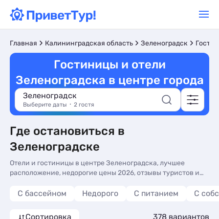
Главная
Калининградская область
Зеленоградск
Гостин
Гостиницы и отели
Зеленоградска в центре города
Зеленоградск
Выберите даты
2 гостя
Где остановиться в
Зеленоградске
Отели и гостиницы в центре Зеленоградска, лучшее
расположение, недорогие цены 2026, отзывы туристов и
фото. Бронируйте номера в гостиницах и отелях в центре -
более 377 вариантов, от 1746 руб, номера с кухней в
С бассейном
Недорого
С питанием
С соб
номере, завтрак включен и общей кухней.
Сортировка
378 вариантов