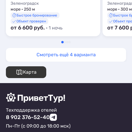
Зеленоградск
Зеленоград
море · 250 м
море · 300 м
Быстрое бронирование
Быстрое б
Объект проверен
Объект пр
от 6 600 руб.
от 7 600 
· 1 ночь
Смотреть ещё 4 варианта
Карта
Техподдержка отелей
8 902 376-52-40
Пн-Пт (с 09:00 до 18:00 мск)