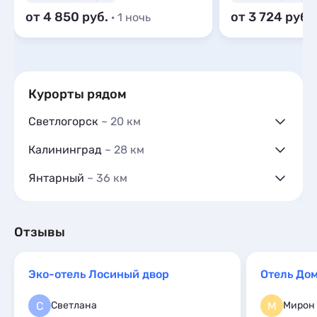
от 4 850
от 3 724
· 1 ночь
Курорты рядом
Светлогорск
~ 20 км
Гостевые дома
3
Калининград
~ 28 км
Частный сектор
2
Гостевые дома
13
Гостиницы и отели
5
Янтарный
~ 36 км
Частный сектор
1
Коттеджи и дома под ключ
14
Гостевые дома
7
Гостиницы и отели
16
Квартиры посуточно
268
Частный сектор
1
Коттеджи и дома под ключ
9
Хостелы
2
Гостиницы и отели
1
Отзывы
Квартиры посуточно
631
Комнаты
1
Коттеджи и дома под ключ
19
Базы отдыха
1
Апартаменты
55
Квартиры посуточно
106
Хостелы
3
Эко-отель Лосиный двор
Отель До
Комнаты
3
Комнаты
5
Апартаменты
2
Апартаменты
156
С
М
Светлана
Мирон