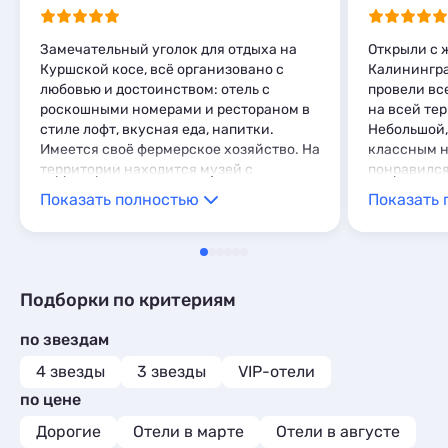
Мини-отели
5
Замечательный уголок для отдыха на
Открыли с 
Куршской косе, всё организовано с
Калинингра
любовью и достоинством: отель с
провели все
роскошными номерами и рестораном в
на всей те
стиле лофт, вкусная еда, напитки.
Небольшой,
Имеется своё фермерское хозяйство. На
классным н
территории находится музей с
понравился
уникальными экспонатами
впечатлени
Показать полностью
Показать 
переселенцев в Калининградскую
область, их боевые награды, оружие,
фотографии, реликвии СССР, портрет
И.В. Сталина 1946 года. Особое место
занимает старинная русская Гжель из
Подборки по критериям
коллекции участника ВОВ, знаменитой
дрессировщицы, народной артистки
по звездам
СССР Дуровой Натальи Юрьевны,
которая часто бывала в Калининграде и
4 звезды
3 звезды
VIP-отели
обязательно посещала Куршскую косу
по цене
чтобы подышать божественным
воздухом и насладиться пением
Дорогие
Отели в марте
Отели в августе