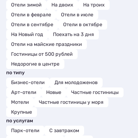
райских птиц. Огромная благодарность
Отели зимой
На двоих
На троих
директору музея Марине Геннадьевне
Егоровой, жительнице посёлка Рабачье,
Отели в феврале
Отели в июле
неутомимой, увлечённой, лучший
Отели в сентябре
Отели в октябре
экскурсовод Зеленоградского
муниципального округа. Её экскурсии
На Новый год
Поехать на 3 дня
по музею незабываемы. На территории
есть часовня где можно помолиться,
Отели на майские праздники
очистить душу и мысли свои. Благодарю
Гостиницы от 500 рублей
устроителей за прекрасное место на
Куршской косе - Лосиный двор. Всем
Недорогие в центре
путешествующим советую обязательно
по типу
посетить райский уголок в посёлке
Рыбачий на Куршской косе
Бизнес-отели
Для молодоженов
Арт-отели
Новые
Частные гостиницы
Мотели
Частные гостиницы у моря
Крупные
по услугам
Парк-отели
С завтраком