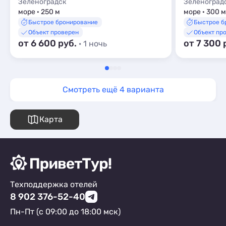
Зеленоградск
Зеленоград
море · 250 м
море · 300 м
Быстрое бронирование
Быстрое б
Объект проверен
Объект пр
от 6 600 руб.
от 7 300 
· 1 ночь
Смотреть ещё 4 варианта
Карта
Техподдержка отелей
8 902 376-52-40
Пн-Пт (с 09:00 до 18:00 мск)