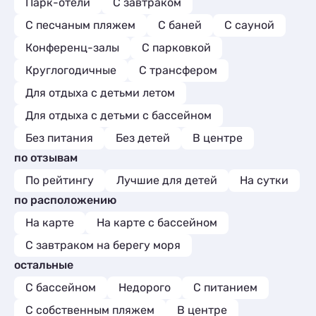
Парк-отели
С завтраком
С песчаным пляжем
С баней
С сауной
Конференц-залы
С парковкой
Круглогодичные
С трансфером
Для отдыха с детьми летом
Для отдыха с детьми с бассейном
Без питания
Без детей
В центре
по отзывам
По рейтингу
Лучшие для детей
На сутки
по расположению
На карте
На карте с бассейном
С завтраком на берегу моря
остальные
С бассейном
Недорого
С питанием
С собственным пляжем
В центре