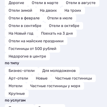
Мини-отели
5
Дорогие
Отели в марте
Отели в августе
Отели зимой
На двоих
На троих
Отели в феврале
Отели в июле
Отели в сентябре
Отели в октябре
На Новый год
Поехать на 3 дня
Отели на майские праздники
Гостиницы от 500 рублей
Недорогие в центре
по типу
Бизнес-отели
Для молодоженов
Арт-отели
Новые
Частные гостиницы
Мотели
Частные гостиницы у моря
Крупные
по услугам