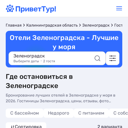
Главная
Калининградская область
Зеленоградск
Гостин
Отели Зеленоградска - Лучшие
у моря
Зеленоградск
Выберите даты
2 гостя
Где остановиться в
Зеленоградске
Бронирование лучших отелей в Зеленоградске у моря в
2026. Гостиницы Зеленоградска, цены, отзывы, фото
номеров, отдых без посредников.
С бассейном
Недорого
С питанием
С соб
Сортировка
2 варианта