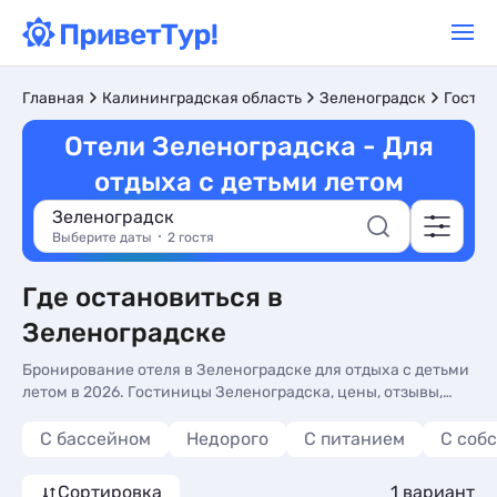
Главная
Калининградская область
Зеленоградск
Гостин
Отели Зеленоградска - Для
отдыха с детьми летом
Зеленоградск
Выберите даты
2 гостя
Где остановиться в
Зеленоградске
Бронирование отеля в Зеленоградске для отдыха с детьми
летом в 2026. Гостиницы Зеленоградска, цены, отзывы,
фото номеров, отдых без посредников.
С бассейном
Недорого
С питанием
С соб
Сортировка
1 вариант