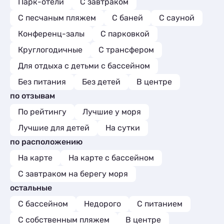
Парк-отели
С завтраком
С песчаным пляжем
С баней
С сауной
Конференц-залы
С парковкой
Круглогодичные
С трансфером
Для отдыха с детьми с бассейном
Без питания
Без детей
В центре
по отзывам
По рейтингу
Лучшие у моря
Лучшие для детей
На сутки
по расположению
На карте
На карте с бассейном
С завтраком на берегу моря
остальные
С бассейном
Недорого
С питанием
С собственным пляжем
В центре