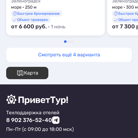
Зеленоградск
Зеленоград
море · 250 м
море · 300 м
Быстрое бронирование
Быстрое б
Объект проверен
Объект пр
от 6 600 руб.
от 7 300 
· 1 ночь
Смотреть ещё 4 варианта
Карта
Техподдержка отелей
8 902 376-52-40
Пн-Пт (с 09:00 до 18:00 мск)