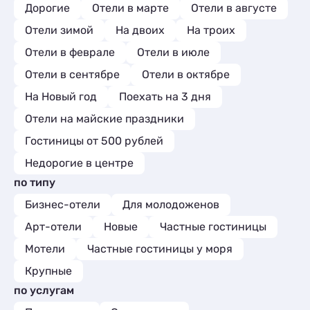
Мини-отели
5
Дорогие
Отели в марте
Отели в августе
Отели зимой
На двоих
На троих
Отели в феврале
Отели в июле
Отели в сентябре
Отели в октябре
На Новый год
Поехать на 3 дня
Отели на майские праздники
Гостиницы от 500 рублей
Недорогие в центре
по типу
Бизнес-отели
Для молодоженов
Арт-отели
Новые
Частные гостиницы
Мотели
Частные гостиницы у моря
Крупные
по услугам