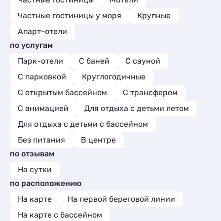
Частные гостиницы у моря
Крупные
Апарт-отели
по услугам
Парк-отели
С баней
С сауной
С парковкой
Круглогодичные
С открытым бассейном
С трансфером
С анимацией
Для отдыха с детьми летом
Для отдыха с детьми с бассейном
Без питания
В центре
по отзывам
На сутки
по расположению
На карте
На первой береговой линии
На карте с бассейном