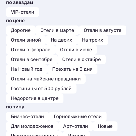
Мини-отели
1
по звездам
Квартиры посуточно
7
Глэмпинги
1
Базы отдыха
1
VIP-отели
Шале
1
Комнаты
2
по цене
Мини-отели
2
Дорогие
Отели в марте
Отели в августе
Отели зимой
На двоих
На троих
Отели в феврале
Отели в июле
Отели в сентябре
Отели в октябре
На Новый год
Поехать на 3 дня
Отели на майские праздники
Гостиницы от 500 рублей
Недорогие в центре
по типу
Бизнес-отели
Горнолыжные отели
Для молодоженов
Арт-отели
Новые
Частные гостиницы
Мотели