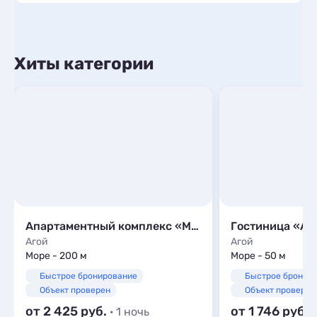
Хиты категории
Апартаментный комплекс «Море»
Гостиница «Аф
Агой
Агой
Море - 200 м
Море - 50 м
Быстрое бронирование
Быстрое бронир
Объект проверен
Объект проверен
от 2 425
от 1 746
· 1 ночь
·