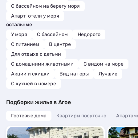
С бассейном на берегу моря
Апарт-отели у моря
остальные
У моря
С бассейном
Недорого
С питанием
В центре
Для отдыха с детьми
С домашними животными
С видом на море
Акции и скидки
Вид на горы
Лучшие
C кухней в номере
Подборки жилья в Агое
Гостевые дома
Квартиры посуточно
Апартам