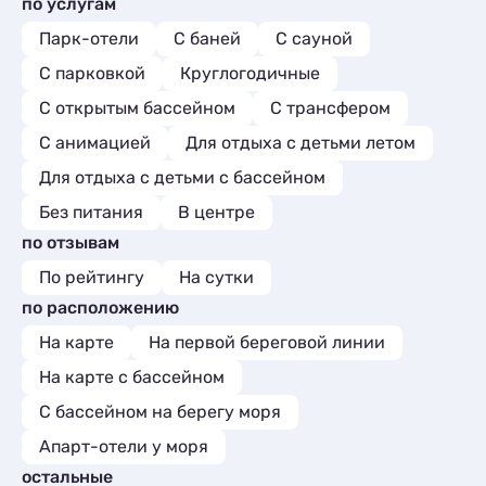
по услугам
Парк-отели
С баней
С сауной
С парковкой
Круглогодичные
С открытым бассейном
С трансфером
С анимацией
Для отдыха с детьми летом
Для отдыха с детьми с бассейном
Без питания
В центре
по отзывам
По рейтингу
На сутки
по расположению
На карте
На первой береговой линии
На карте с бассейном
С бассейном на берегу моря
Апарт-отели у моря
остальные