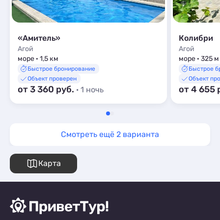
«Амитель»
Колибри
Агой
Агой
море · 1,5 км
море · 325 м
Быстрое бронирование
Быстрое б
Объект проверен
Объект пр
от 3 360 руб.
от 4 655 
· 1 ночь
Смотреть ещё 2 варианта
Карта