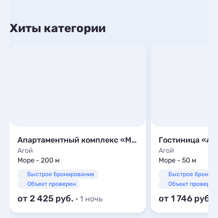
Хиты категории
Апартаментный комплекс «Море»
Гостиница «Аф
Агой
Агой
Море - 200 м
Море - 50 м
Быстрое бронирование
Быстрое бронир
Объект проверен
Объект проверен
от 2 425
от 1 746
· 1 ночь
·