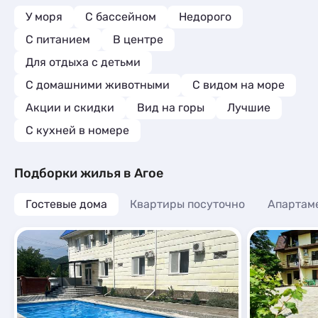
У моря
С бассейном
Недорого
С питанием
В центре
Для отдыха с детьми
С домашними животными
С видом на море
Акции и скидки
Вид на горы
Лучшие
C кухней в номере
Подборки жилья в Агое
Гостевые дома
Квартиры посуточно
Апартам