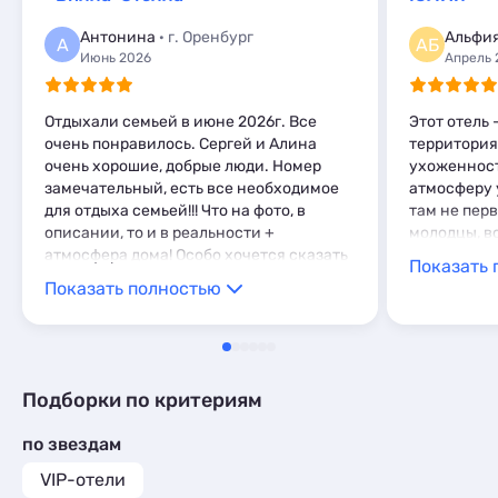
Базы отдыха
1
Шале
1
Комнаты
2
Антонина
· г. Оренбург
Альфия
А
АБ
Мини-отели
2
Июнь 2026
Апрель 
Отдыхали семьей в июне 2026г. Все
Этот отель
очень понравилось. Сергей и Алина
территория
очень хорошие, добрые люди. Номер
ухоженност
замечательный, есть все необходимое
атмосферу 
для отдыха семьей!!! Что на фото, в
там не пер
описании, то и в реальности +
молодцы, в
атмосфера дома! Особо хочется сказать
Показать 
спасибо Алине за чистоту! Рядом
Показать полностью
аптеки, магазины, кафе, столовая! Пляж
рядом, нам нравилась прогулка до
пляжа вдоль реки. Понравилась тишина
и отсуствие суеты! Для отдыха самое
лучшее место!!! Очень всем рекомендую
Подборки по критериям
отдых в "Вилла-Стелла"!!!
по звездам
VIP-отели