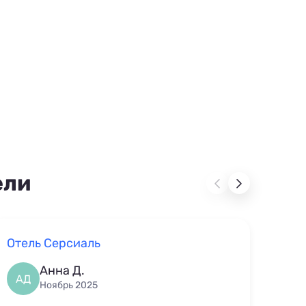
ели
Отель Серсиаль
«Се
Анна Д.
АД
СЧ
Ноябрь 2025