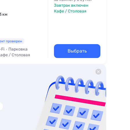
Завтрак включен
Кафе / Столовая
3 км
ект проверен
-Fi
Парковка
Выбрать
афе / Столовая