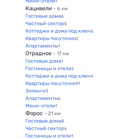
Мини-отели
1
Кацивели
~ 6 км
Гостевые дома
6
Частный сектор
5
Коттеджи и дома под ключ
6
Квартиры посуточно
2
Апартаменты
1
Отрадное
~ 17 км
Гостевые дома
1
Гостиницы и отели
2
Коттеджи и дома под ключ
4
Квартиры посуточно
91
Эллинги
3
Апартаменты
6
Мини-отели
1
Форос
~ 21 км
Гостевые дома
8
Частный сектор
6
Гостиницы и отели
1