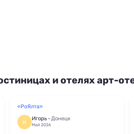
остиницах и отелях арт-от
«РоЯлта»
Игорь
· Донецк
И
Май 2026