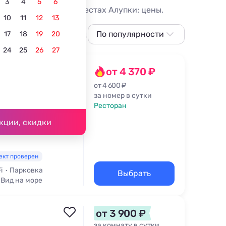
3
4
5
6
и в живописнейших местах Алупки: цены,
10
11
12
13
С питанием
В центре
По популярности
Для отдыха с детьми
17
18
19
20
24
25
26
27
По популярности
Сначала дешевле
от 4 370 ₽
Сначала дороже
от 4 600 ₽
за номер в сутки
Ближе к морю
Ресторан
82 м
Ближе к центру
кции, скидки
По рейтингу
ект проверен
i
Парковка
Выбрать
Вид на море
от 3 900 ₽
за комнату в сутки