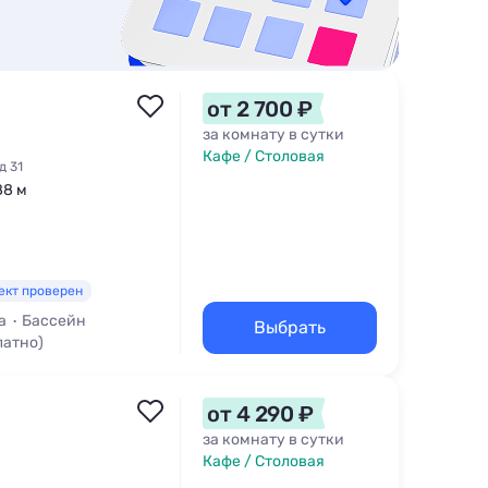
от 2 700 ₽
за комнату в сутки
Кафе / Столовая
д 31
88 м
ект проверен
а
Бассейн
Выбрать
латно)
от 4 290 ₽
за комнату в сутки
Кафе / Столовая