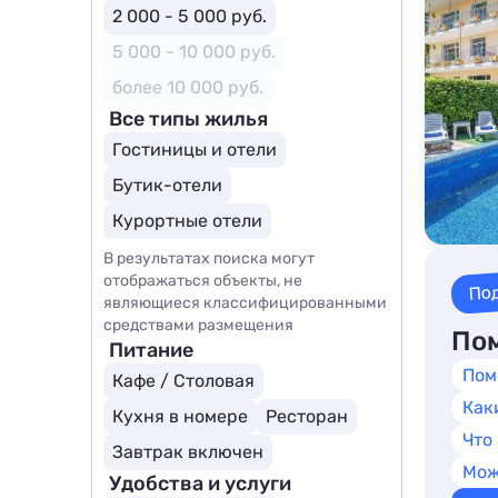
2 000 - 5 000 руб.
5 000 - 10 000 руб.
более 10 000 руб.
Все типы жилья
Гостиницы и отели
Бутик-отели
Курортные отели
В результатах поиска могут
отображаться объекты, не
По
являющиеся классифицированными
средствами размещения
Пом
Питание
Пом
Кафе / Столовая
Как
Кухня в номере
Ресторан
Что
Завтрак включен
Мож
Удобства и услуги