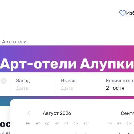
Из
Арт-отели
Арт-отели Алупк
Заезд
Выезд
Количество
Дата
Дата
2 гостя
Август 2026
Сент
 остановиться в Алупке
пн
вт
ср
чт
пт
сб
вс
пн
вт
ср
 4 варианта жилья из 4