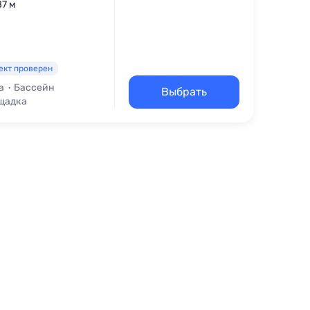
87 м
ект проверен
а
Бассейн
Выбрать
щадка