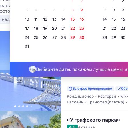
1
2
1
2
вание арт-отеля в Алупке 2026. Самые уникальные отел
3
4
5
6
7
8
9
7
8
9
 фото номеров, отдых без посредников.
я недорого
У моря
С бассейном
Недорого
10
11
12
13
14
15
16
14
15
16
17
18
19
20
21
22
23
21
22
23
24
25
26
27
28
29
30
28
29
30
2
Отель Серсиаль
31
5.0
5 отзывов
Алупка, ул. Шоссе Свободы, д. 2
До моря - 280 м • До центра - 4
Выберите даты, покажем лучшие цены, а
Быстрое бронирование
Объ
Кондиционер
Ресторан
Wi-F
Бассейн
Трансфер (платно)
«У графского парка»
4.8
4 отзыва