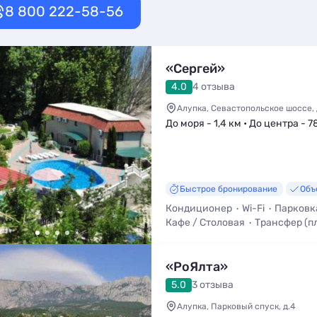
8 800 222-58-56
«Сергей»
4.0
4 отзыва
Алупка, Севастопольское шоссе, 
До моря - 1,4 км • До центра - 7
Быстрое бронирование
Объ
Кондиционер
Wi-Fi
Парковк
Кафе / Столовая
Трансфер (п
Вид на море
«РоЯлта»
5.0
3 отзыва
Алупка, Парковый спуск, д.4