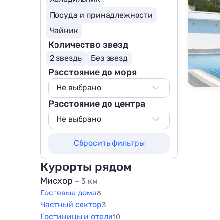
Посуда и принадлежности
Чайник
Количество звезд
2 звезды
Без звезд
Расстояние до моря
Не выбрано
Расстояние до центра
Не выбрано
500 м
Не выбрано
800 м
Не выбрано
Сбросить фильтры
1000 м
500 м
1500 м
800 м
Курорты рядом
1000 м
Мисхор
~ 3 км
Гостевые дома
1500 м
8
Частный сектор
3
Гостиницы и отели
10