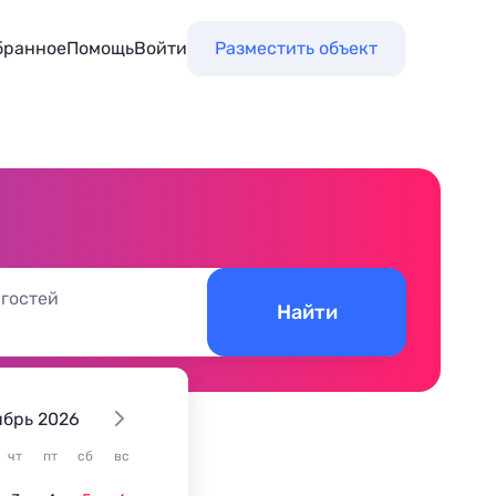
бранное
Помощь
Войти
Разместить объект
и
 гостей
Найти
ябрь 2026
чт
пт
сб
вс