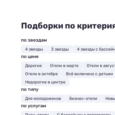
Подборки по критери
по звездам
4 звезды
3 звезды
4 звезды с бассей
по цене
Дорогие
Отели в марте
Отели в авгус
Отели в октябре
Всё включено с детьми
Недорогие в центре
по типу
Для молодоженов
Бизнес-отели
Нов
по услугам
Парк-отели
С бассейном с подогревом