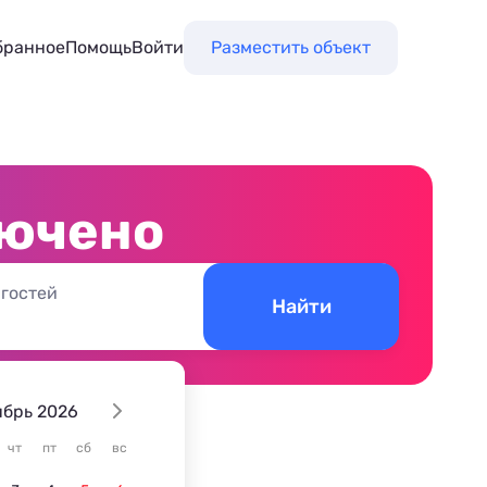
бранное
Помощь
Войти
Разместить объект
лючено
 гостей
Найти
ябрь 2026
чт
пт
сб
вс