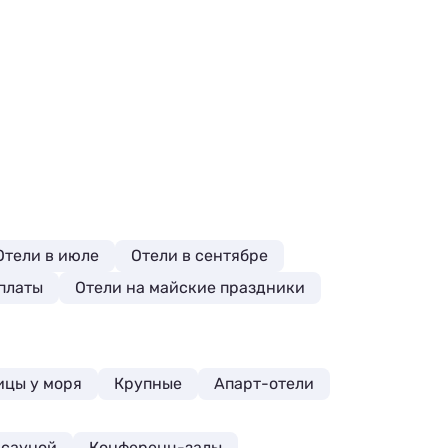
Отели в июле
Отели в сентябре
платы
Отели на майские праздники
ицы у моря
Крупные
Апарт-отели
 сауной
Конференц-залы