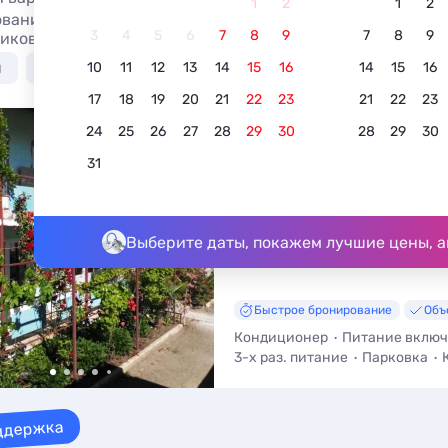
1
2
1
2
вание отеля в Алуште всё включено в 2026. Гостиницы А
3
4
5
6
7
8
9
7
8
9
иков.
я
У моря недорого
С бассейном
Недорого
10
11
12
13
14
15
16
14
15
16
17
18
19
20
21
22
23
21
22
23
24
25
26
27
28
29
30
28
29
30
Пансионат «Семейный
31
5.0
2 отзыва
Алушта, Солнечногорское, ул. Зар
До моря - 400 м • До центра - 8
Выберите даты, покажем лучшие цены, а
Быстрое бронирование
Объ
Кондиционер
Питание вклю
3-х раз. питание
Парковка
Трансфер (платно)
ддержка