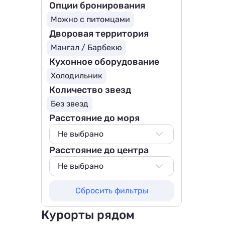
Опции бронирования
Можно с питомцами
Дворовая территория
Мангал / Барбекю
Кухонное оборудование
Холодильник
Количество звезд
Без звезд
Расстояние до моря
Не выбрано
Расстояние до центра
Не выбрано
500 м
Не выбрано
800 м
Не выбрано
Сбросить фильтры
1000 м
1000 м
1500 м
1500 м
Курорты рядом