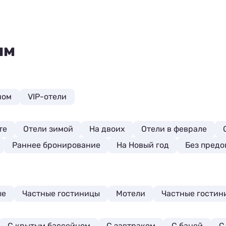
ям
ном
VIP-отели
те
Отели зимой
На двоих
Отели в феврале
Раннее бронирование
На Новый год
Без предо
ые
Частные гостиницы
Мотели
Частные гостин
С крытым бассейном
С завтраком
С баней
С