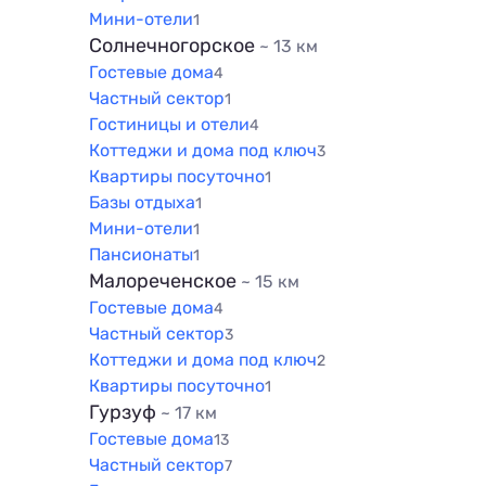
Мини-отели
1
Солнечногорское
~ 13 км
Гостевые дома
4
Частный сектор
1
Гостиницы и отели
4
Коттеджи и дома под ключ
3
Квартиры посуточно
1
Базы отдыха
1
Мини-отели
1
Пансионаты
1
Малореченское
~ 15 км
Гостевые дома
4
Частный сектор
3
Коттеджи и дома под ключ
2
Квартиры посуточно
1
Гурзуф
~ 17 км
Гостевые дома
13
Частный сектор
7