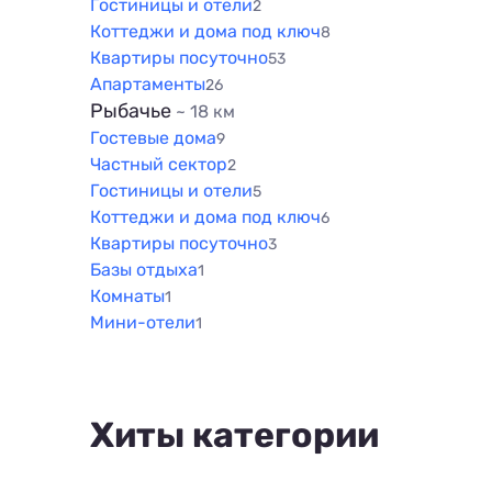
Гостиницы и отели
2
Коттеджи и дома под ключ
8
Квартиры посуточно
53
Апартаменты
26
Рыбачье
~ 18 км
Гостевые дома
9
Частный сектор
2
Гостиницы и отели
5
Коттеджи и дома под ключ
6
Квартиры посуточно
3
Базы отдыха
1
Комнаты
1
Мини-отели
1
Хиты категории