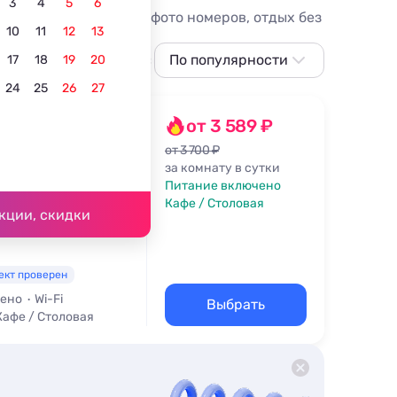
3
4
5
6
лушты, цены, отзывы, фото номеров, отдых без
10
11
12
13
С питанием
С собственным пляжем
По популярности
В центре
17
18
19
20
24
25
26
27
По популярности
Сначала дешевле
»
от 3 589 ₽
Сначала дороже
от 3 700 ₽
за комнату в сутки
ечная, д. 44
Ближе к морю
Питание включено
37 м
Кафе / Столовая
Ближе к центру
кции, скидки
По рейтингу
ект проверен
чено
Wi-Fi
Выбрать
Кафе / Столовая