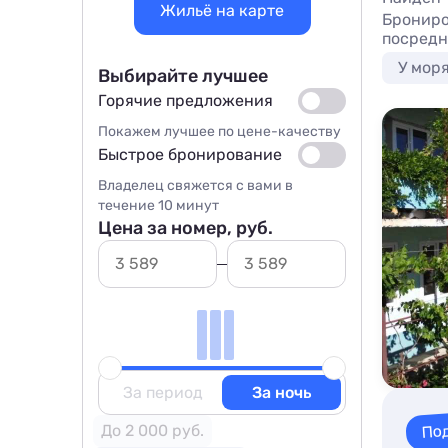
Жильё на карте
Брониро
посредн
У мор
Выбирайте лучшее
Горячие предложения
Покажем лучшее по цене-качеству
Быстрое бронирование
Владелец свяжется с вами в
течение 10 минут
Цена за номер, руб.
За период
За ночь
По
До 2 000 руб.