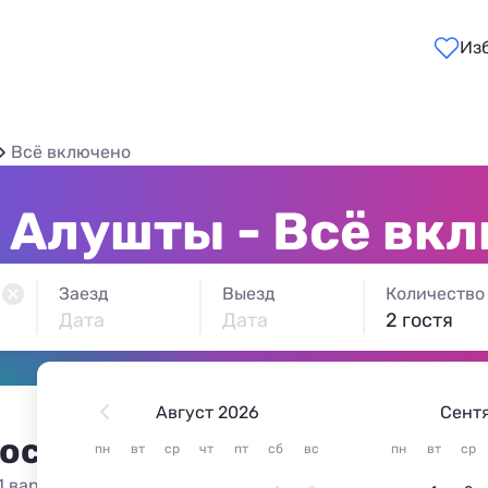
Из
Всё включено
 Алушты - Всё вк
Заезд
Выезд
Количество
Дата
Дата
2 гостя
Август 2026
Сент
 остановиться в Алуште
пн
вт
ср
чт
пт
сб
вс
пн
вт
ср
1 вариант жилья из 1