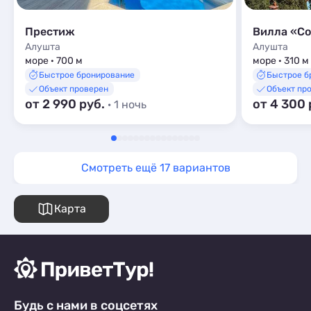
Престиж
Вилла «Со
Алушта
Алушта
море · 700 м
море · 310 м
Быстрое бронирование
Быстрое б
Объект проверен
Объект пр
от 2 990 руб.
от 4 300 
· 1 ночь
Смотреть ещё 17 вариантов
Карта
Будь с нами в соцсетях