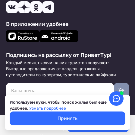
В приложении удобнее
Подпишись на рассылку от ПриветТур!
Каждый месяц тысячи наших туристов получают:
Выгодные предложения от владельцев жилья,
путеводители по курортам, туристические лайфхаки
Используем куки, чтобы поиск жилья был еще
Настоящим даю
согласие
на рассылку
удобнее.
Узнать подробнее
Договор-Оферта
Принять
Покажем свободное жилье
О Компании
Выбрать даты
Лучшие цены, акции, скидки
Блог