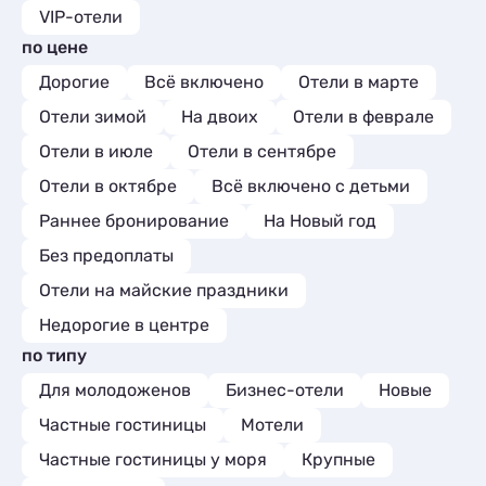
отелем расположены столики ,где
VIP-отели
можно ужинать с вином и смотреть на
море,пляж в шаговой доступности со
по цене
своими шезлонгами и зонтиками.Мы
Дорогие
Всё включено
Отели в марте
отдыхаем в этом отеле каждый год и
всегда с отдыха привозим только
Отели зимой
На двоих
Отели в феврале
положительные эмоции.Огромное
Отели в июле
Отели в сентябре
спасибо Екатерине и администратору
Галине за предоставленный отдых.С
Отели в октябре
Всё включено с детьми
уважении Алексей и Ирина город
Воронеж.
Раннее бронирование
На Новый год
Без предоплаты
Отели на майские праздники
Недорогие в центре
по типу
Для молодоженов
Бизнес-отели
Новые
Частные гостиницы
Мотели
Частные гостиницы у моря
Крупные