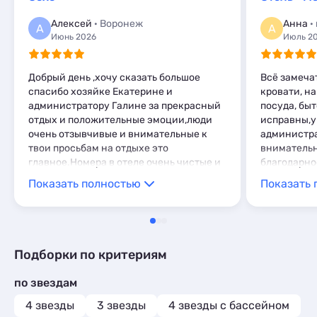
Базы отдыха
1
Комнаты
1
Алексей
· Воронеж
Анна
·
А
А
Мини-отели
1
Июнь 2026
Июль 2
Добрый день ,хочу сказать большое
Всё замеча
спасибо хозяйке Екатерине и
кровати, н
администратору Галине за прекрасный
посуда, бы
отдых и положительные эмоции,люди
исправны,у
очень отзывчивые и внимательные к
администра
твои просьбам на отдыхе это
вниматель
главное.Номера в отеле очень чистые и
благодарно
ухоженные,что также говорит о
на встречу
Показать полностью
Показать 
внимательности хозяйки и
Пляж в шаг
администратора к отдыхающим ,мебель
магазин гд
качественная, кровати широкие с
ортопедическими матрасами,что делает
отдых еще более приятным. Отель
Подборки по критериям
расположен на небольшом расстоянии
от основного променада,поэтому спать
по звездам
можно с открытым балконом и слышать
шум моря, а не отдыхающих.Перед
4 звезды
3 звезды
4 звезды с бассейном