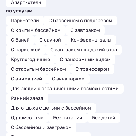
Апарт-отели
по услугам
Парк-отели
С бассейном с подогревом
С крытым бассейном
С завтраком
С баней
С сауной
Конференц-залы
С парковкой
С завтраком шведский стол
Круглогодичные
С панорамным видом
С открытым бассейном
С трансфером
С анимацией
С аквапарком
Для людей с ограниченными возможностями
Ранний заезд
Для отдыха с детьми с бассейном
Одноместные
Без питания
Без детей
С бассейном и завтраком