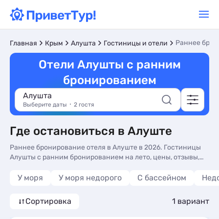
Раннее бро
Главная
Крым
Алушта
Гостиницы и отели
Отели Алушты с ранним
бронированием
Алушта
Выберите даты
2 гостя
Где остановиться в Алуште
Раннее бронирование отеля в Алуште в 2026. Гостиницы
Алушты с ранним бронированием на лето, цены, отзывы,
фото номеров, отдых без посредников.
У моря
У моря недорого
С бассейном
Нед
Сортировка
1 вариант