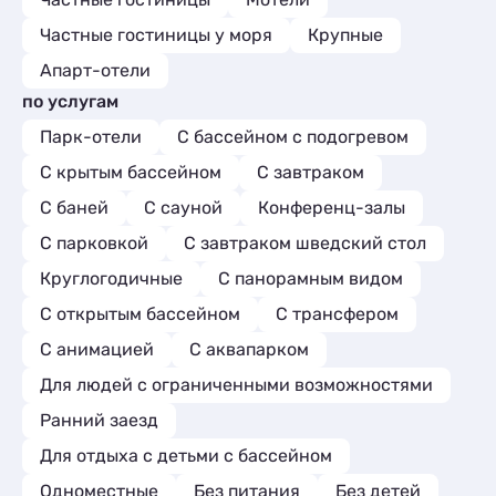
Частные гостиницы у моря
Крупные
Апарт-отели
по услугам
Парк-отели
С бассейном с подогревом
С крытым бассейном
С завтраком
С баней
С сауной
Конференц-залы
С парковкой
С завтраком шведский стол
Круглогодичные
С панорамным видом
С открытым бассейном
С трансфером
С анимацией
С аквапарком
Для людей с ограниченными возможностями
Ранний заезд
Для отдыха с детьми с бассейном
Одноместные
Без питания
Без детей