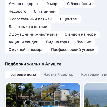
У моря недорого
У моря
С бассейном
Недорого
С питанием
С собственным пляжем
В центре
Для отдыха с детьми
С домашними животными
С видом на море
Акции и скидки
Вид на горы
Лучшие
C кухней в номере
Профессорский уголок
Подборки жилья в Алуште
Гостевые дома
Частный сектор
Коттеджи и д