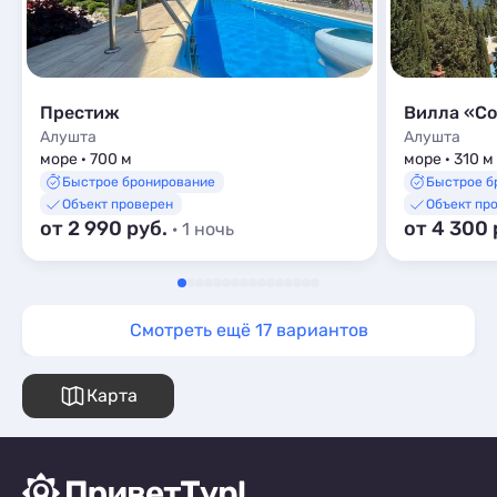
Престиж
Вилла «Со
Алушта
Алушта
море · 700 м
море · 310 м
Быстрое бронирование
Быстрое б
Объект проверен
Объект пр
от 2 990 руб.
от 4 300 
· 1 ночь
Смотреть ещё 17 вариантов
Карта