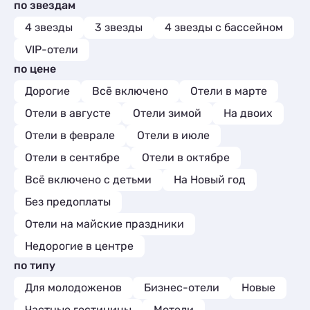
по звездам
Квартиры посуточно
3
Базы отдыха
1
4 звезды
3 звезды
4 звезды с бассейном
Комнаты
1
VIP-отели
Мини-отели
1
по цене
Дорогие
Всё включено
Отели в марте
Отели в августе
Отели зимой
На двоих
Отели в феврале
Отели в июле
Отели в сентябре
Отели в октябре
Всё включено с детьми
На Новый год
Без предоплаты
Отели на майские праздники
Недорогие в центре
по типу
Для молодоженов
Бизнес-отели
Новые
Частные гостиницы
Мотели