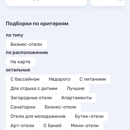
Подборки по критериям
по типу
Бизнес-отели
по расположению
На карте
остальные
С бассейном
Недорого
С питанием
Для отдыха с детьми
Лучшие
Загородные отели
Апартаменты
Санатории
Бизнес-отели
Отели для молодоженов
Бутик-отели
Арт-отели
С баней
Мини-отели