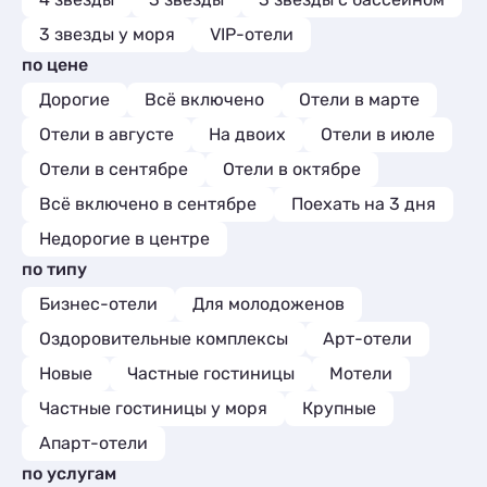
Комнаты
1
Шале
2
Апартаменты
14
3 звезды у моря
VIP-отели
Мини-отели
3
по цене
Пансионаты
1
Дорогие
Всё включено
Отели в марте
Отели в августе
На двоих
Отели в июле
Отели в сентябре
Отели в октябре
Всё включено в сентябре
Поехать на 3 дня
Недорогие в центре
по типу
Бизнес-отели
Для молодоженов
Оздоровительные комплексы
Арт-отели
Новые
Частные гостиницы
Мотели
Частные гостиницы у моря
Крупные
Апарт-отели
по услугам