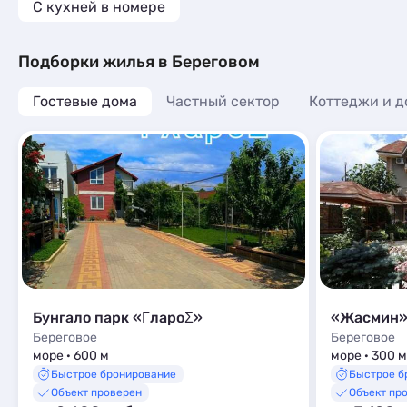
C кухней в номере
Подборки жилья в Береговом
Гостевые дома
Частный сектор
Коттеджи и д
Бунгало парк «ΓлароΣ»
«Жасмин
Береговое
Береговое
море · 600 м
море · 300 м
Быстрое бронирование
Быстрое б
Объект проверен
Объект пр