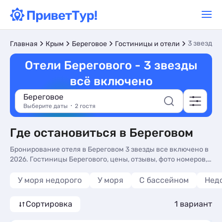
3 звезды 
Главная
Крым
Береговое
Гостиницы и отели
Отели Берегового - 3 звезды
всё включено
Береговое
Выберите даты
2 гостя
Где остановиться в Береговом
Бронирование отеля в Береговом 3 звезды все включено в
2026. Гостиницы Берегового, цены, отзывы, фото номеров,
отдых без посредников.
У моря недорого
У моря
С бассейном
Нед
Сортировка
1 вариант