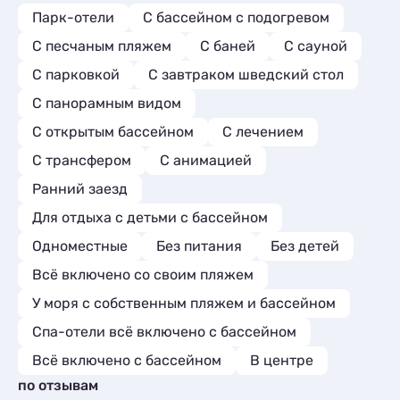
Парк-отели
С бассейном с подогревом
С песчаным пляжем
С баней
С сауной
С парковкой
С завтраком шведский стол
С панорамным видом
С открытым бассейном
С лечением
С трансфером
С анимацией
Ранний заезд
Для отдыха с детьми с бассейном
Одноместные
Без питания
Без детей
Всё включено со своим пляжем
У моря с собственным пляжем и бассейном
Спа-отели всё включено с бассейном
Всё включено с бассейном
В центре
по отзывам