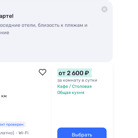
арте!
оседние отели, близость к пляжам и
ение
от 2 600 ₽
за комнату в сутки
Кафе / Столовая
Общая кухня
1 км
ект проверен
платно)
Wi-Fi
Выбрать