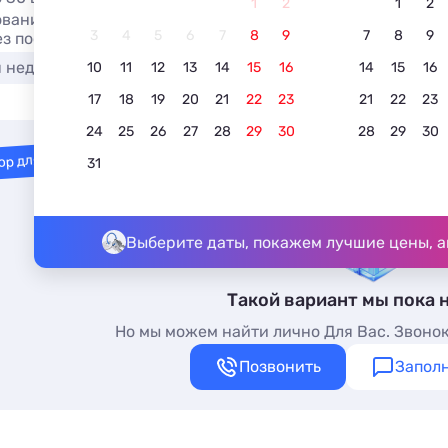
1
2
1
2
вание отеля в Береговом лучшие для детей в 2026. Гости
3
4
5
6
7
8
9
7
8
9
ез посредников.
я недорого
У моря
С бассейном
Недорого
10
11
12
13
14
15
16
14
15
16
17
18
19
20
21
22
23
21
22
23
24
25
26
27
28
29
30
28
29
30
ор для вас
31
Выберите даты, покажем лучшие цены, а
Такой вариант мы пока 
Но мы можем найти лично Для Вас. Звонок
Позвонить
Заполн