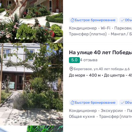
Быстрое бронирование
Объ
Кондиционер
Wi-Fi
Парковк
Трансфер (платно)
Мангал / 
Кухня в номере
Уборка
На улице 40 лет Побед
5.0
4 отзыва
Береговое, ул.40 лет победы д.6
До моря - 400 м • До центра - 4
Быстрое бронирование
Объ
Кондиционер
Экскурсии
Па
Общая кухня
Трансфер (плат
Кухня в номере
Мангал / Бар