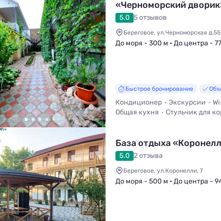
«Черноморский дворик
5.0
5 отзывов
Береговое, ул.Черноморская д.55
До моря - 300 м • До центра - 7
Быстрое бронирование
Объ
Кондиционер
Экскурсии
Wi
Общая кухня
Стульчик для к
Мангал / Барбекю
База отдыха «Коронел
5.0
2 отзыва
Береговое, ул.Коронелли, 7
До моря - 500 м • До центра - 9