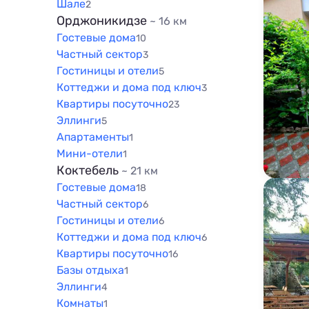
Шале
2
Орджоникидзе
~ 16 км
Гостевые дома
10
Частный сектор
3
Гостиницы и отели
5
Коттеджи и дома под ключ
3
Квартиры посуточно
23
Эллинги
5
Апартаменты
1
Мини-отели
1
Коктебель
~ 21 км
Гостевые дома
18
Частный сектор
6
Гостиницы и отели
6
Коттеджи и дома под ключ
6
Квартиры посуточно
16
Базы отдыха
1
Эллинги
4
Комнаты
1