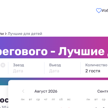
Из
ли
Лучшие для детей
егового - Лучшие
Заезд
Выезд
Количество
Дата
Дата
2 гостя
Август 2026
Сент
 остановиться в Береговом
пн
вт
ср
чт
пт
сб
вс
пн
вт
ср
 30 вариантов жилья из 30