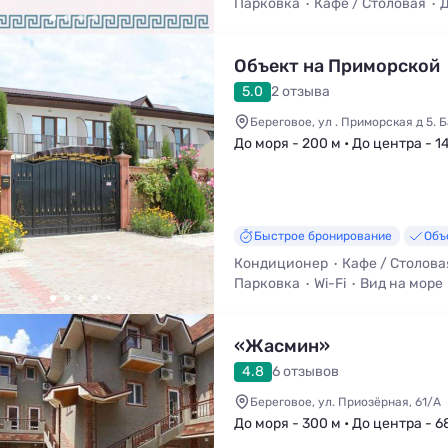
Парковка
Кафе / Столовая
Д
Общая кухня
Объект на Приморской
5.0
2 отзыва
Береговое, ул . Приморская д 5. 
До моря - 200 м • До центра - 1
Быстрое бронирование
Объ
Кондиционер
Кафе / Столова
Парковка
Wi-Fi
Вид на море
«Жасмин»
4.8
6 отзывов
Береговое, ул. Приозёрная, 61/А
До моря - 300 м • До центра - 6