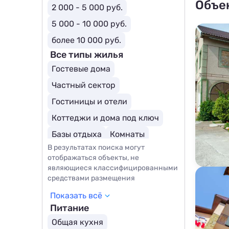
Объе
2 000 - 5 000 руб.
5 000 - 10 000 руб.
более 10 000 руб.
Все типы жилья
Гостевые дома
Частный сектор
Гостиницы и отели
Коттеджи и дома под ключ
Базы отдыха
Комнаты
В результатах поиска могут
Бутик-отели
отображаться объекты, не
Отели для молодоженов
являющиеся классифицированными
средствами размещения
Курортные отели
Показать всё
Молодежные отели
Питание
Общая кухня