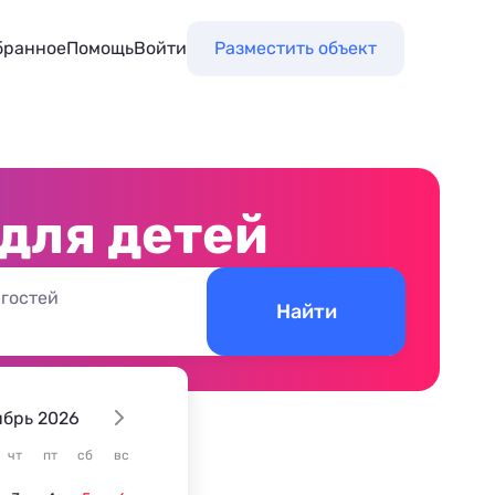
бранное
Помощь
Войти
Разместить объект
 для детей
 гостей
Найти
ябрь 2026
чт
пт
сб
вс