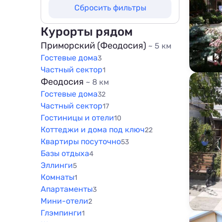
Не выбрано
Сбросить фильтры
200 м
50 м
500 м
100 м
Курорты рядом
800 м
200 м
Приморский (Феодосия)
~ 5 км
1000 м
Гостевые дома
500 м
3
1500 м
Частный сектор
1
800 м
Феодосия
~ 8 км
1000 м
Гостевые дома
32
1500 м
Частный сектор
17
Гостиницы и отели
10
Коттеджи и дома под ключ
22
Квартиры посуточно
53
Базы отдыха
4
Эллинги
5
Комнаты
1
Апартаменты
3
Мини-отели
2
Глэмпинги
1