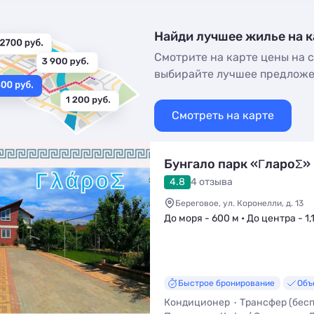
Найди лучшее жилье на к
Смотрите на карте цены на с
выбирайте лучшее предлож
Смотреть на карте
Бунгало парк «ΓлароΣ»
4.8
4 отзыва
Береговое, ул. Коронелли, д. 13
До моря - 600 м • До центра - 1,
Быстрое бронирование
Объ
Кондиционер
Трансфер (бес