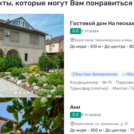
кты, которые могут Вам понравиться
Гостевой дом На песка
5.0
2 отзыва
Береговое, Черноморская улица,
До моря - 510 м • До центра - 8
Быстрое бронирование
Объ
Кондиционер
Wi-Fi
Парковк
Трансфер (платно)
Мангал / 
Смена белья
Ани
5.0
5 отзывов
Береговое, ул. Школьная, д. 37
До моря - 300 м • До центра - 7