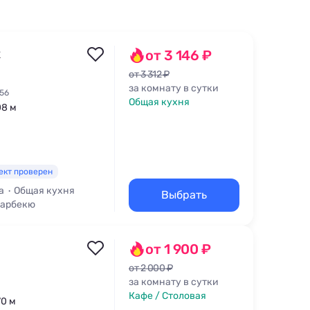
х
от 3 146 ₽
от 3 312 ₽
за комнату в сутки
 56
Общая кухня
08 м
ект проверен
а
Общая кухня
Выбрать
Барбекю
от 1 900 ₽
от 2 000 ₽
за комнату в сутки
Кафе / Столовая
70 м