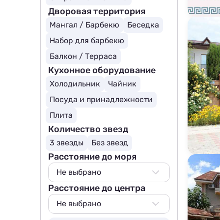
Дворовая территория
Мангал / Барбекю
Беседка
Набор для барбекю
Балкон / Терраса
Кухонное оборудование
Холодильник
Чайник
Посуда и принадлежности
Плита
Количество звезд
3 звезды
Без звезд
Расстояние до моря
Не выбрано
Расстояние до центра
Не выбрано
50 м
Не выбрано
100 м