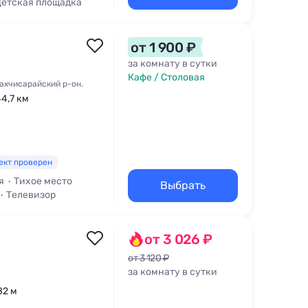
етская площадка
от 1 900 ₽
за комнату в сутки
Кафе / Столовая
Бахчисарайский р-он.
44,7 км
ект проверен
я
Тихое место
Выбрать
Телевизор
от 3 026 ₽
от 3 120 ₽
за комнату в сутки
82 м