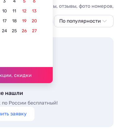
3
4
5
6
ницы Берегового, цены, отзывы, фото номеров,
10
11
12
13
С питанием
В центре
По популярности
Всё включено
Для 
17
18
19
20
24
25
26
27
По популярности
Сначала дешевле
Сначала дороже
Ближе к морю
Ближе к центру
кции, скидки
По рейтингу
не нашли
 по России бесплатный!
ить заявку