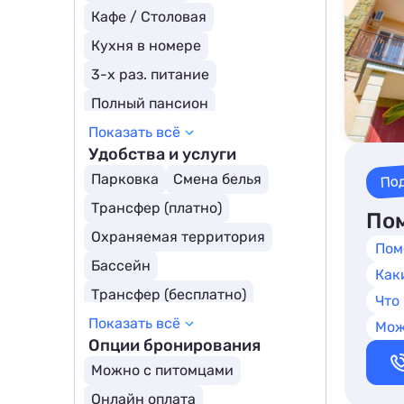
Кафе / Столовая
Кухня в номере
3-х раз. питание
Полный пансион
Показать всё
Шведский стол
Полупансион
Удобства и услуги
Детское меню
Ресторан
По
Парковка
Смена белья
Заказное меню
Трансфер (платно)
Пом
Все включено
Охраняемая территория
Пом
Бассейн
Как
Трансфер (бесплатно)
Что
Показать всё
Открытый бассейн
Мож
Опции бронирования
Бассейн с подогревом
Можно с питомцами
Детский бассейн
Онлайн оплата