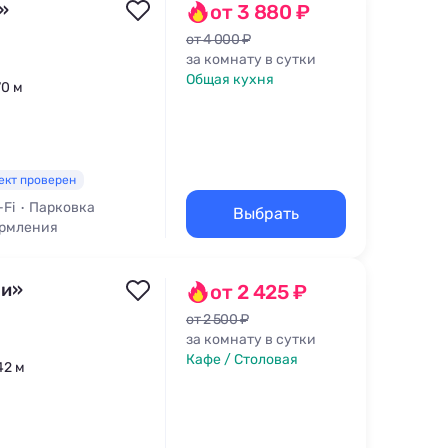
»
от 3 880 ₽
от 4 000 ₽
за комнату в сутки
Общая кухня
70 м
ект проверен
-Fi
Парковка
Выбрать
ормления
ли»
от 2 425 ₽
от 2 500 ₽
за комнату в сутки
Кафе / Столовая
42 м