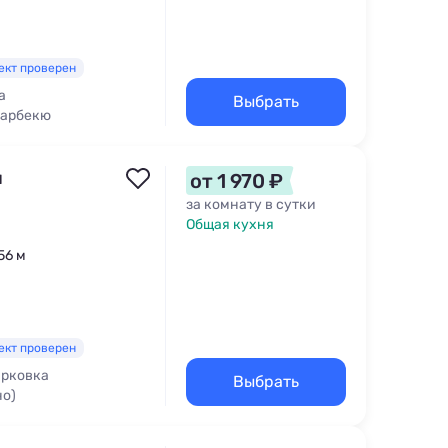
ект проверен
а
Выбрать
Барбекю
ы
от 1 970 ₽
за комнату в сутки
Общая кухня
56 м
ект проверен
рковка
Выбрать
но)
бекю