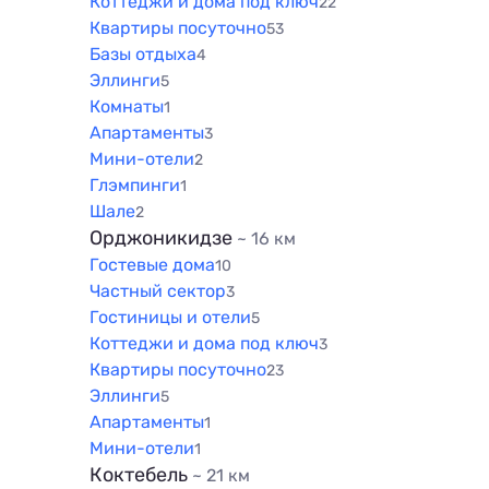
Коттеджи и дома под ключ
22
Квартиры посуточно
53
Базы отдыха
4
Эллинги
5
Комнаты
1
Апартаменты
3
Мини-отели
2
Глэмпинги
1
Шале
2
Орджоникидзе
~ 16 км
Гостевые дома
10
Частный сектор
3
Гостиницы и отели
5
Коттеджи и дома под ключ
3
Квартиры посуточно
23
Эллинги
5
Апартаменты
1
Мини-отели
1
Коктебель
~ 21 км