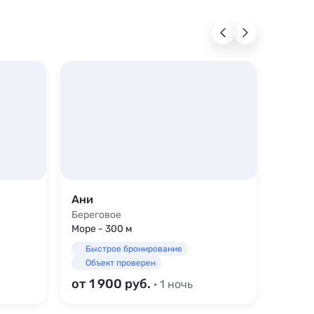
Ани
Гости
Береговое
Берег
Море - 300 м
Море -
Быстрое бронирование
Быс
Объект проверен
Объ
от 1 900
от 3 
· 1 ночь