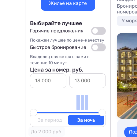
Жильё на карте
Брониро
номеров
У мор
Выбирайте лучшее
Горячие предложения
Покажем лучшее по цене-качеству
Быстрое бронирование
Владелец свяжется с вами в
течение 10 минут
Цена за номер, руб.
За период
За ночь
По
До 2 000 руб.