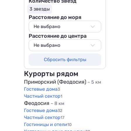
Количество звезд
3 звезды
Расстояние до моря
Не выбрано
Расстояние до центра
Не выбрано
500 м
Не выбрано
800 м
Не выбрано
Сбросить фильтры
1000 м
50 м
1500 м
100 м
Курорты рядом
200 м
Приморский (Феодосия)
~ 5 км
Гостевые дома
500 м
3
Частный сектор
1
800 м
Феодосия
~ 8 км
1000 м
Гостевые дома
32
1500 м
Частный сектор
17
Гостиницы и отели
10