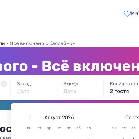
Из
ли
Всё включено с бассейном
ого - Всё включе
Заезд
Выезд
Количество
Дата
Дата
2 гостя
Август 2026
Сент
 остановиться в Береговом
пн
вт
ср
чт
пт
сб
вс
пн
вт
ср
1 вариант жилья из 1