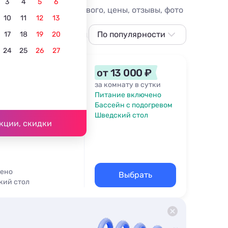
3
4
5
6
6. Гостиницы Берегового, цены, отзывы, фото
10
11
12
13
С питанием
В центре
По популярности
Всё включено
Для 
17
18
19
20
24
25
26
27
По популярности
Сначала дешевле
ника
от 13 000 ₽
Сначала дороже
за комнату в сутки
Питание включено
7
Ближе к морю
Бассейн с подогревом
0 м
Шведский стол
Ближе к центру
кции, скидки
По рейтингу
чено
Выбрать
кий стол
Бассейн