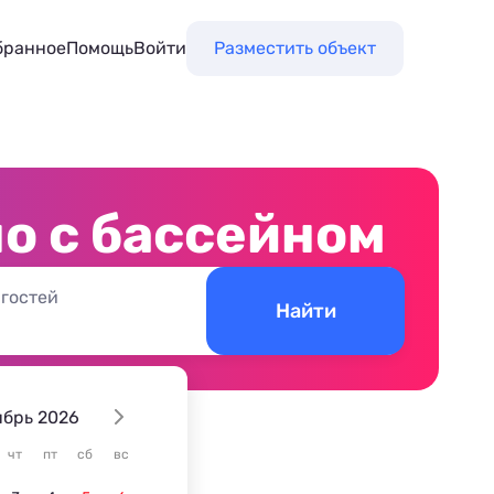
бранное
Помощь
Войти
Разместить объект
но с бассейном
 гостей
Найти
ябрь 2026
чт
пт
сб
вс