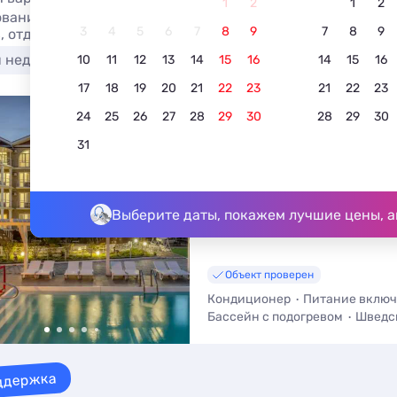
1
2
1
2
вание отеля в Береговом всё включено с бассейном в 202
3
4
5
6
7
8
9
7
8
9
, отдых без посредников.
я недорого
У моря
С бассейном
Недорого
10
11
12
13
14
15
16
14
15
16
17
18
19
20
21
22
23
21
22
23
24
25
26
27
28
29
30
28
29
30
3
Гостевой дом Доми
31
4.6
5 отзывов
Береговое, Интернациональная 3
До моря - 400 м • До центра - 1
Выберите даты, покажем лучшие цены, а
Объект проверен
Кондиционер
Питание вклю
Бассейн с подогревом
Шведс
Полный пансион
Парковка
ддержка