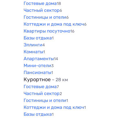
Гостевые дома
18
Частный сектор
6
Гостиницы и отели
6
Коттеджи и дома под ключ
6
Квартиры посуточно
16
Базы отдыха
1
Эллинги
4
Комнаты
1
Апартаменты
14
Мини-отели
3
Пансионаты
1
Курортное
~ 28 км
Гостевые дома
7
Частный сектор
2
Гостиницы и отели
1
Коттеджи и дома под ключ
1
Базы отдыха
1