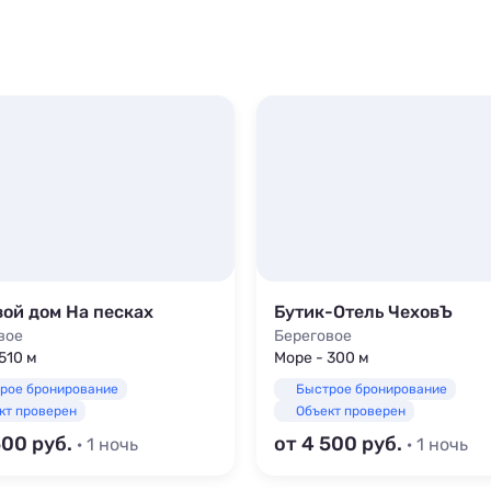
вой дом На песках
Бутик-Отель ЧеховЪ
вое
Береговое
510 м
Море - 300 м
рое бронирование
Быстрое бронирование
кт проверен
Объект проверен
500
от 4 500
· 1 ночь
· 1 ночь