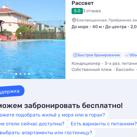
Рассвет
5.0
3 отзыва
Благовещенская, Прибрежная зон
До моря - 40 м • До центра - 2,0
Быстрое бронирование
Объ
Кондиционер
3-х раз. питан
Собственный пляж
Бассейн
ддержка
ожем забронировать бесплатно!
ожете подобрать жильё у моря или в горах?
ие отели сейчас доступны?
Есть варианты с питанием?
 выбрать: апартаменты или гостиницу?