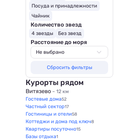
Посуда и принадлежности
Чайник
Количество звезд
4 звезды
Без звезд
Расстояние до моря
Не выбрано
Не выбрано
Сбросить фильтры
50 м
100 м
Курорты рядом
200 м
Витязево
~ 12 км
Гостевые дома
500 м
52
Частный сектор
17
800 м
Гостиницы и отели
58
1000 м
Коттеджи и дома под ключ
8
1500 м
Квартиры посуточно
15
Базы отдыха
1