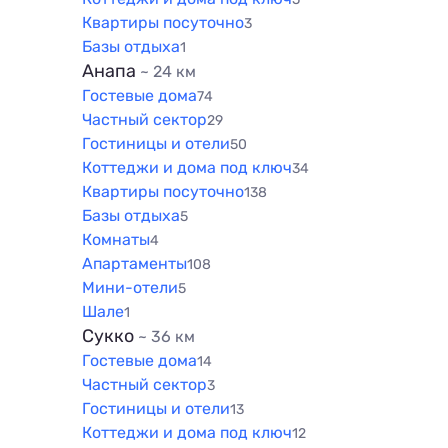
Квартиры посуточно
3
Базы отдыха
1
Анапа
~ 24 км
Гостевые дома
74
Частный сектор
29
Гостиницы и отели
50
Коттеджи и дома под ключ
34
Квартиры посуточно
138
Базы отдыха
5
Комнаты
4
Апартаменты
108
Мини-отели
5
Шале
1
Сукко
~ 36 км
Гостевые дома
14
Частный сектор
3
Гостиницы и отели
13
Коттеджи и дома под ключ
12