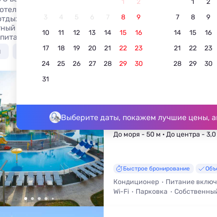
1
2
1
2
отели с бассейном у моря в Благовещенской в 2026 году
3
4
5
6
7
8
9
7
8
9
отдыхающих с фотографиями. Бронируйте номера в гост
ный отдых с бассейном на Чёрном море без посредников -
10
11
12
13
14
15
16
14
15
16
 питанием, завтрак включен и кухней в номере.
17
18
19
20
21
22
23
21
22
23
я
С бассейном
С питанием
С собственным 
24
25
26
27
28
29
30
28
29
30
31
4
Отель Aurum Family
Resort & SPA
4.7
3 отзыва
Выберите даты, покажем лучшие цены, а
Благовещенская, ул. Прибрежная
До моря - 50 м • До центра - 3,0
Быстрое бронирование
Объ
Кондиционер
Питание вклю
Wi-Fi
Парковка
Собственны