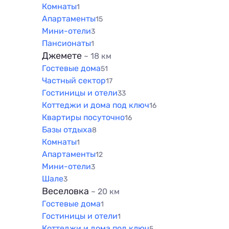
Комнаты
1
Апартаменты
15
Мини-отели
3
Пансионаты
1
Джемете
~ 18 км
Гостевые дома
51
Частный сектор
17
Гостиницы и отели
33
Коттеджи и дома под ключ
16
Квартиры посуточно
16
Базы отдыха
8
Комнаты
1
Апартаменты
12
Мини-отели
3
Шале
3
Веселовка
~ 20 км
Гостевые дома
1
Гостиницы и отели
1
Коттеджи и дома под ключ
5