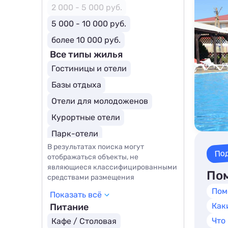
2 000 - 5 000 руб.
5 000 - 10 000 руб.
более 10 000 руб.
Все типы жилья
Гостиницы и отели
Базы отдыха
Отели для молодоженов
Курортные отели
Парк-отели
В результатах поиска могут
Загородные отели
SPA-отели
По
отображаться объекты, не
являющиеся классифицированными
Пом
средствами размещения
Пом
Показать всё
Как
Питание
Что
Кафе / Столовая