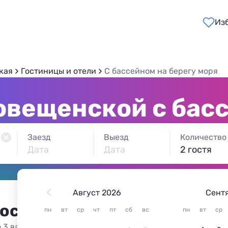
Из
кая
Гостиницы и отели
С бассейном на берегу моря
овещенской с бас
Заезд
Выезд
Количество
Дата
Дата
2 гостя
Август 2026
Сент
 остановиться в Благовеще
пн
вт
ср
чт
пт
сб
вс
пн
вт
ср
 3 варианта жилья из 3