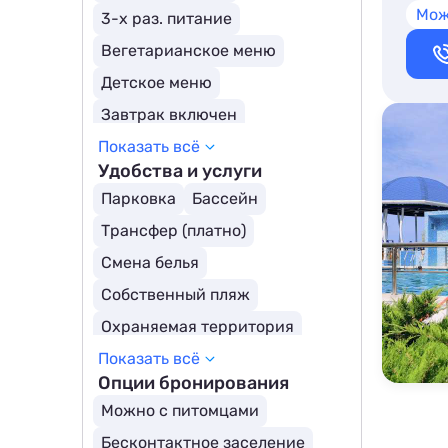
Мож
3-х раз. питание
Вегетарианское меню
Детское меню
Завтрак включен
Показать всё
Кухня в номере
Удобства и услуги
Все включено
Парковка
Бассейн
Шведский стол
Ресторан
Трансфер (платно)
Полный пансион
Смена белья
Собственный пляж
Охраняемая территория
Показать всё
Открытый бассейн
Опции бронирования
Детский бассейн
Можно с питомцами
Бесконтактное заселение