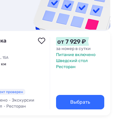
нка
от 7 929 ₽
за номер в сутки
Питание включено
, 15А
Шведский стол
1 км
Ресторан
ект проверен
чено
Экскурсии
Выбрать
л
Ресторан