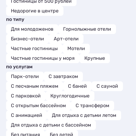
Гостиницы от 500 рублей
Недорогие в центре
по типу
Для молодоженов
Горнолыжные отели
Бизнес-отели
Арт-отели
Частные гостиницы
Мотели
Частные гостиницы у моря
Крупные
по услугам
Парк-отели
С завтраком
С песчаным пляжем
С баней
С сауной
С парковкой
Круглогодичные
С открытым бассейном
С трансфером
С анимацией
Для отдыха с детьми летом
Для отдыха с детьми с бассейном
Без питания
Без детей