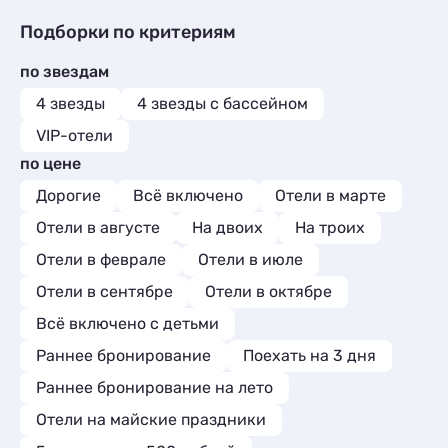
Частный сектор
3
Мини-отели
Коттеджи и дома под ключ
3
12
Базы отдыха
5
Гостиницы и отели
13
Подборки по критериям
Шале
Квартиры посуточно
3
52
Комнаты
4
Коттеджи и дома под ключ
12
Базы отдыха
2
Апартаменты
108
по звездам
Квартиры посуточно
52
Апартаменты
6
Мини-отели
5
Базы отдыха
2
4 звезды
4 звезды с бассейном
Мини-отели
2
Шале
1
Апартаменты
6
Глэмпинги
1
VIP-отели
Мини-отели
2
Шале
1
по цене
Глэмпинги
1
Дорогие
Шале
Всё включено
Отели в марте
1
Отели в августе
На двоих
На троих
Отели в феврале
Отели в июле
Отели в сентябре
Отели в октябре
Всё включено с детьми
Раннее бронирование
Поехать на 3 дня
Раннее бронирование на лето
Отели на майские праздники