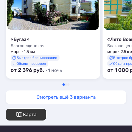
«Бугаз»
«Лето Все
Благовещенская
Благовещен
море · 1,5 км
море · 2,5 к
Быстрое бронирование
Быстрое б
Объект проверен
Объект пр
от 2 396 руб.
от 1 000 
· 1 ночь
Смотреть ещё 3 варианта
Карта