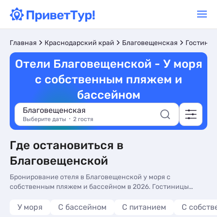
Главная
Краснодарский край
Благовещенская
Гостиниц
Отели Благовещенской - У моря
с собственным пляжем и
бассейном
Благовещенская
Выберите даты
2 гостя
Где остановиться в
Благовещенской
Бронирование отеля в Благовещенской у моря с
собственным пляжем и бассейном в 2026. Гостиницы
Благовещенской, цены, отзывы, фото номеров, отдых без
посредников.
У моря
С бассейном
С питанием
С собст