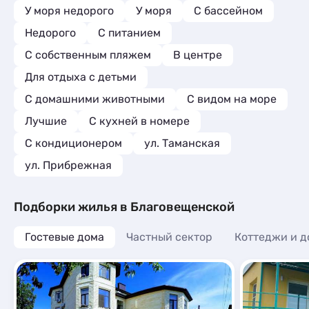
У моря недорого
У моря
С бассейном
Недорого
С питанием
С собственным пляжем
В центре
Для отдыха с детьми
С домашними животными
С видом на море
Лучшие
C кухней в номере
С кондиционером
ул. Таманская
ул. Прибрежная
Подборки жилья в Благовещенской
Гостевые дома
Частный сектор
Коттеджи и д