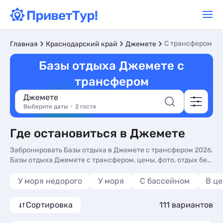
С трансфером
Главная
Краснодарский край
Джемете
Базы отдыха Джемете с
трансфером
Джемете
Выберите даты
2 гостя
Где остановиться в Джемете
Забронировать Базы отдыха в Джемете с трансфером 2026.
Базы отдыха Джемете с трансфером, цены, фото, отдых без
посредников.
У моря недорого
У моря
С бассейном
В ц
Сортировка
111 вариантов