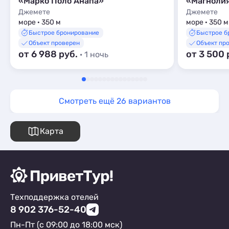
«Марко Поло Анапа»
«Магнолия
Джемете
Джемете
море · 350 м
море · 350 м
Быстрое бронирование
Быстрое б
Объект проверен
Объект пр
от 6 988 руб.
от 3 500 
· 1 ночь
Смотреть ещё 26 вариантов
Карта
Техподдержка отелей
8 902 376-52-40
Пн-Пт (с 09:00 до 18:00 мск)