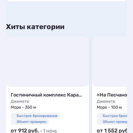
Хиты категории
Гостиничный комплекс Караван
«На Песчаной»
Джемете
Джемете
Море - 350 м
Море - 100 м
Быстрое бронирование
Быстрое бронир
Объект проверен
Объект проверен
от 912
от 1 552
· 1 ночь
·