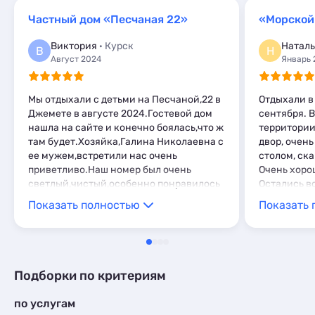
Мини-отели
2
Шале
Базы отдыха
1
1
Апартаменты
6
Глэмпинги
Частный дом «Песчаная 22»
«Морской
1
Мини-отели
2
Шале
1
Виктория
· Курск
Наталь
Глэмпинги
1
В
Н
Август 2024
Январь 
Шале
1
Мы отдыхали с детьми на Песчаной,22 в
Отдыхали в 
Джемете в августе 2024.Гостевой дом
сентября. В
нашла на сайте и конечно боялась,что ж
территории 
там будет.Хозяйка,Галина Николаевна с
двор, очень
ее мужем,встретили нас очень
столом, ска
приветливо.Наш номер был очень
Очень хоро
светлый,чистый,особенно понравилось
Остались в
наличие шкафчиков в ванной
Показать полностью
Показать 
комнате,где можно разложить все
необходимые крема.В гостевом доме
есть гладильная,кухня для
самостоятельного приготовления
пищи.До пляжа идти минут 5,также идти
Подборки по критериям
до магазинов Пятёрочка и Магнит,в них
есть банкоматы Сбербанка.Нам очень
по услугам
понравился отдых,приедем сюда ещё и