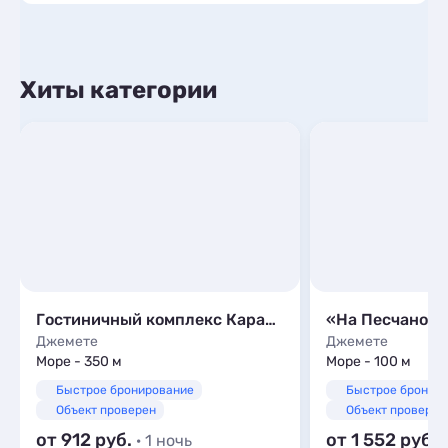
Хиты категории
Гостиничный комплекс Караван
«На Песчаной»
Джемете
Джемете
Море - 350 м
Море - 100 м
Быстрое бронирование
Быстрое бронир
Объект проверен
Объект проверен
от 912
от 1 552
· 1 ночь
·