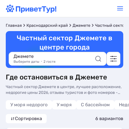
Главная
Краснодарский край
Джемете
Частный сектор
Частный сектор Джемете в
центре города
Джемете
Выберите даты
2 гостя
Где остановиться в Джемете
Частный сектор Джемете в центре, лучшее расположение,
недорогие цены 2026, отзывы туристов и фото номеров -
бронируйте на сайте. Частный сектор в центре Джемете -
более 10 вариантов, от 1083 руб, номера с общей кухней,
У моря недорого
У моря
С бассейном
Нед
кухней в номере и трансфером (платно).
Сортировка
6 вариантов