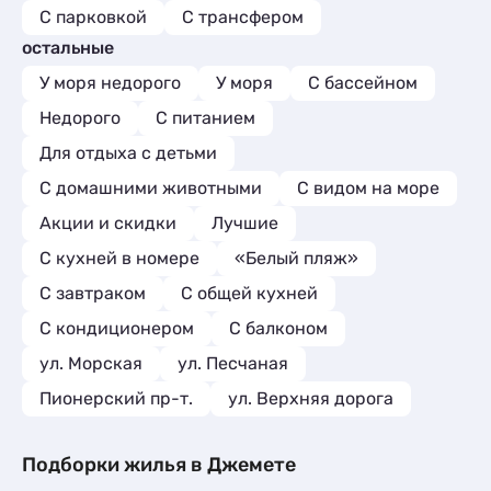
всем советуем!!!!
С парковкой
С трансфером
остальные
У моря недорого
У моря
С бассейном
Недорого
С питанием
Для отдыха с детьми
С домашними животными
С видом на море
Акции и скидки
Лучшие
C кухней в номере
«Белый пляж»
С завтраком
С общей кухней
С кондиционером
С балконом
ул. Морская
ул. Песчаная
Пионерский пр-т.
ул. Верхняя дорога
Подборки жилья в Джемете