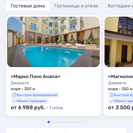
Гостевые дома
Гостиницы и отели
Коттеджи 
«Марко Поло Анапа»
«Магнолия
Джемете
Джемете
море · 350 м
море · 350 м
Быстрое бронирование
Быстрое б
Объект проверен
Объект пр
от 6 988 руб.
от 3 500 
· 1 ночь