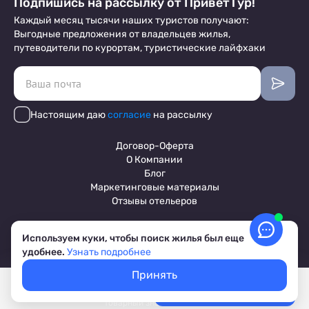
Подпишись на рассылку от ПриветТур!
Каждый месяц тысячи наших туристов получают:
Выгодные предложения от владельцев жилья,
путеводители по курортам, туристические лайфхаки
Настоящим даю
согласие
на рассылку
Договор-Оферта
О Компании
Блог
Маркетинговые материалы
Отзывы отельеров
Используем куки, чтобы поиск жилья был еще
Пользовательское соглашение
удобнее.
Узнать подробнее
Обработка персональных данных
Условия бронирования объектов
Принять
© 2017-2026 ПриветТур™
Покажем свободное жилье
Выбрать даты
Российский сервис бронирования жилья, официальный сайт,
Лучшие цены, акции, скидки
товарный знак №842642