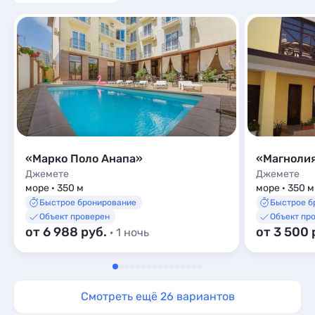
«Марко Поло Анапа»
«Магнолия
Джемете
Джемете
море · 350 м
море · 350 м
Быстрое бронирование
Быстрое б
Объект проверен
Объект пр
от 6 988 руб.
от 3 500 
· 1 ночь
Смотреть ещё 26 вариантов