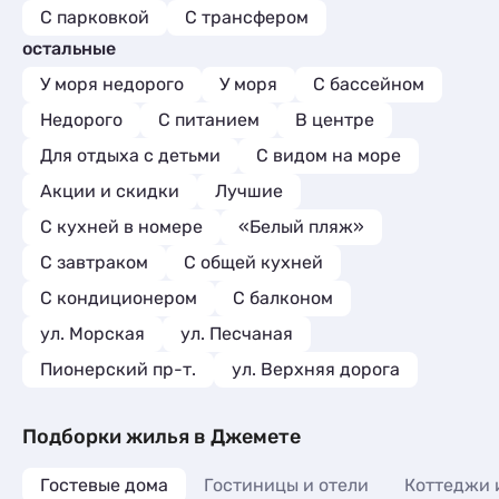
магазины и кафе, аптеки, что
С парковкой
С трансфером
значительно упрощало повседневные
остальные
дела. Особенно хочу отметить чистоту
на территории, в номерах и в
У моря недорого
У моря
С бассейном
общественных местах. Везде было
Недорого
С питанием
В центре
безупречно убрано, что создавало
ощущение заботы о гостях. Много
Для отдыха с детьми
С видом на море
цветов, детская площадка, тенисный
Акции и скидки
Лучшие
стол. На территории шикарный бассейн
с оборудованной зоной отдыха с
C кухней в номере
«Белый пляж»
лежаками. С удовольствием вернемся
снова. Рекомендую этот замечательный
С завтраком
С общей кухней
гостевой доме всем, кто ищет
С кондиционером
С балконом
комфортное и приятное место для
отдыха!!!Огромное спасибо Ольга и
ул. Морская
ул. Песчаная
Андрей за ваш замечательный гостевой
Пионерский пр-т.
ул. Верхняя дорога
дом!!!Желаю Вам процветания,
благополучия!!!!
Подборки жилья в Джемете
Гостевые дома
Гостиницы и отели
Коттеджи 