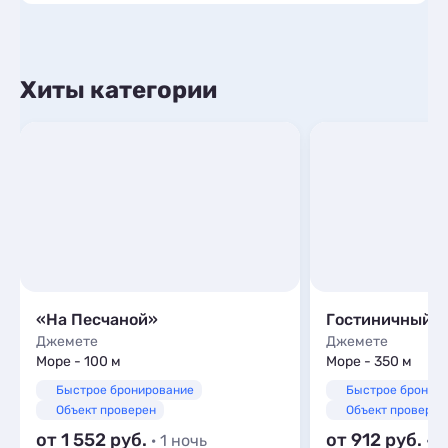
Хиты категории
«На Песчаной»
Джемете
Джемете
Море - 100 м
Море - 350 м
Быстрое бронирование
Быстрое бронир
Объект проверен
Объект проверен
от 1 552
от 912
· 1 ночь
· 1