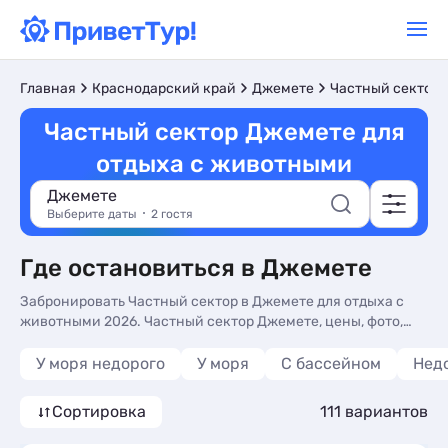
Главная
Краснодарский край
Джемете
Частный сектор
Частный сектор Джемете для
отдыха с животными
Джемете
Выберите даты
2 гостя
Где остановиться в Джемете
Забронировать Частный сектор в Джемете для отдыха с
животными 2026. Частный сектор Джемете, цены, фото,
отдых без посредников.
У моря недорого
У моря
С бассейном
Нед
Сортировка
111 вариантов