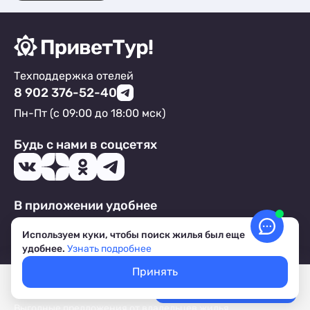
Техподдержка отелей
8 902 376-52-40
Пн-Пт (с 09:00 до 18:00 мск)
Будь с нами в соцсетях
В приложении удобнее
Используем куки, чтобы поиск жилья был еще
удобнее.
Узнать подробнее
Принять
Подпишись на рассылку от ПриветТур!
Покажем свободное жилье
Выбрать даты
Лучшие цены, акции, скидки
Каждый месяц тысячи наших туристов получают:
Выгодные предложения от владельцев жилья,