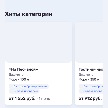
Хиты категории
«На Песчаной»
Джемете
Джемете
Море - 100 м
Море - 350 м
Быстрое бронирование
Быстрое бронир
Объект проверен
Объект проверен
от 1 552
от 912
· 1 ночь
· 1