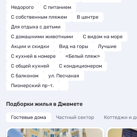
Недорого
С питанием
С собственным пляжем
В центре
Для отдыха с детьми
С домашними животными
С видом на море
Акции и скидки
Вид на горы
Лучшие
C кухней в номере
«Белый пляж»
С общей кухней
С кондиционером
С балконом
ул. Песчаная
Пионерский пр-т.
Подборки жилья в Джемете
Гостевые дома
Частный сектор
Коттеджи и д