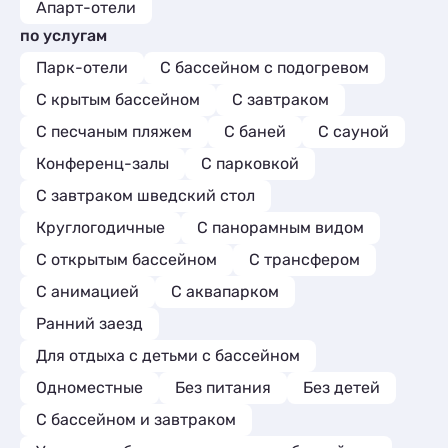
Апарт-отели
по услугам
Парк-отели
С бассейном с подогревом
С крытым бассейном
С завтраком
С песчаным пляжем
С баней
С сауной
Конференц-залы
С парковкой
С завтраком шведский стол
Круглогодичные
С панорамным видом
С открытым бассейном
С трансфером
С анимацией
С аквапарком
Ранний заезд
Для отдыха с детьми с бассейном
Одноместные
Без питания
Без детей
С бассейном и завтраком