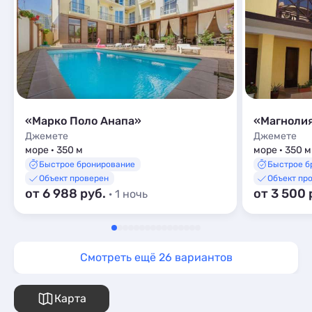
«Марко Поло Анапа»
«Магнолия
Джемете
Джемете
море · 350 м
море · 350 м
Быстрое бронирование
Быстрое б
Объект проверен
Объект пр
от 6 988 руб.
от 3 500 
· 1 ночь
Смотреть ещё 26 вариантов
Карта