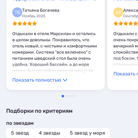
Мини-отели
2
Шале
1
Татьяна Богачева
Алекса
Глэмпинги
1
ТБ
АК
Ноябрь 2025
Сентябр
Шале
1
Отдыхали в отеле Марсилан и остались
Отдыхали с 
в целом довольны. Понравилось, что
очень понр
отель новый, с чистыми и комфортными
вечерний м
номерами. Система "все включено" с
спокойствие
питанием шведский стол была очень
под боком.
удобна. Хороший бассейн, а до моря
отзывчивый
можно быстро дойти пешком минут за
Показать 
10-12. Отличный вариант для
Показать полностью
спокойного семейного отдыха в Анапе
Подборки по критериям
по звездам
5 звезд
4 звезды
5 звезд у моря