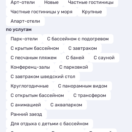
Арт-отели
Новые
Частные гостиницы
Частные гостиницы у моря
Крупные
Апарт-отели
по услугам
Парк-отели
С бассейном с подогревом
С крытым бассейном
С завтраком
С песчаным пляжем
С баней
С сауной
Конференц-залы
С парковкой
С завтраком шведский стол
Круглогодичные
С панорамным видом
С открытым бассейном
С трансфером
С анимацией
С аквапарком
Ранний заезд
Для отдыха с детьми с бассейном