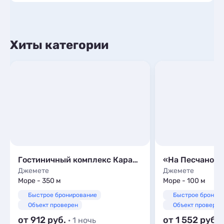
Хиты категории
Гостиничный комплекс Караван
«На Песчаной»
Джемете
Джемете
Море - 350 м
Море - 100 м
Быстрое бронирование
Быстрое бронир
Объект проверен
Объект проверен
от 912
от 1 552
· 1 ночь
·