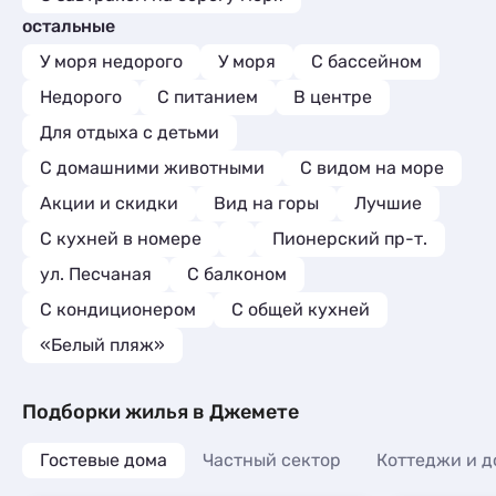
остальные
У моря недорого
У моря
С бассейном
Недорого
С питанием
В центре
Для отдыха с детьми
С домашними животными
С видом на море
Акции и скидки
Вид на горы
Лучшие
C кухней в номере
Пионерский пр-т.
ул. Песчаная
С балконом
С кондиционером
С общей кухней
«Белый пляж»
Подборки жилья в Джемете
Гостевые дома
Частный сектор
Коттеджи и д