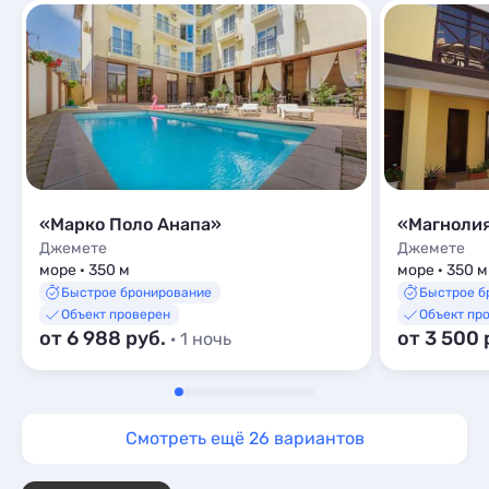
«Марко Поло Анапа»
«Магнолия
Джемете
Джемете
море · 350 м
море · 350 м
Быстрое бронирование
Быстрое б
Объект проверен
Объект пр
от 6 988 руб.
от 3 500 
· 1 ночь
Смотреть ещё 26 вариантов