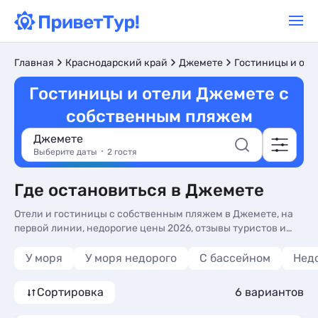
Главная
Краснодарский край
Джемете
Гостиницы и оте
Гостиницы и отели Джемете с
собственным пляжем
Джемете
Выберите даты
2 гостя
Где остановиться в Джемете
Отели и гостиницы с собственным пляжем в Джемете, на
первой линии, недорогие цены 2026, отзывы туристов и
фото. Бронируйте номера у моря в гостиницах и отелях с
собственным пляжем - более 10 вариантов, от 4200 руб,
У моря
У моря недорого
С бассейном
Нед
номера с все включено, завтрак включен и сменой белья.
Сортировка
6 вариантов