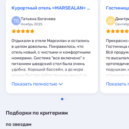
Мини-отели
2
Шале
Базы отдыха
1
1
Апартаменты
6
Глэмпинги
Курортный отель «MARSEALAN» Resort Hotel All inclusive
Гостиниц
1
Мини-отели
2
Шале
1
Татьяна Богачева
Дмитри
Глэмпинги
1
ТБ
ДБ
Ноябрь 2025
Сентябр
Шале
1
Отдыхали в отеле Марсилан и остались
Прекрасно 
в целом довольны. Понравилось, что
Гостиница 
отель новый, с чистыми и комфортными
Всё продум
номерами. Система "все включено" с
то высыпал
питанием шведский стол была очень
ортопедиче
удобна. Хороший бассейн, а до моря
подушкам, 
можно быстро дойти пешком минут за
отличном с
10-12. Отличный вариант для
ноутбуком 
Показать полностью
Показать 
спокойного семейного отдыха в Анапе
бесперебой
питание! Го
такие, что 
спортсмена
— напор в 
Подборки по критериям
минут пешк
Однозначно
по звездам
любит комф