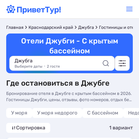
Главная
Краснодарский край
Джубга
Гостиницы и отел
Отели Джубги - С крытым
бассейном
Джубга
Выберите даты
2 гостя
Где остановиться в Джубге
Бронирование отеля в Джубге с крытым бассейном в 2026.
Гостиницы Джубги, цены, отзывы, фото номеров, отдых без
посредников.
У моря
У моря недорого
С бассейном
Нед
Сортировка
1 вариант