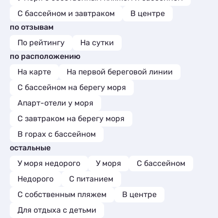
С бассейном и завтраком
В центре
по отзывам
По рейтингу
На сутки
по расположению
На карте
На первой береговой линии
С бассейном на берегу моря
Апарт-отели у моря
С завтраком на берегу моря
В горах с бассейном
остальные
У моря недорого
У моря
С бассейном
Недорого
С питанием
С собственным пляжем
В центре
Для отдыха с детьми