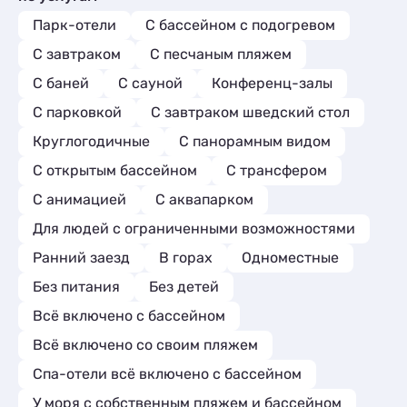
Парк-отели
С бассейном с подогревом
С завтраком
С песчаным пляжем
С баней
С сауной
Конференц-залы
С парковкой
С завтраком шведский стол
Круглогодичные
С панорамным видом
С открытым бассейном
С трансфером
С анимацией
С аквапарком
Для людей с ограниченными возможностями
Ранний заезд
В горах
Одноместные
Без питания
Без детей
Всё включено с бассейном
Всё включено со своим пляжем
Спа-отели всё включено с бассейном
У моря с собственным пляжем и бассейном