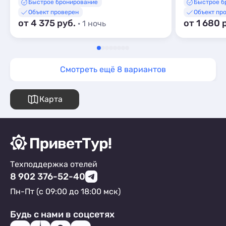
Быстрое бронирование
Быстрое б
Объект проверен
Объект пр
от 4 375 руб.
от 1 680 
· 1 ночь
Смотреть ещё 8 вариантов
Карта
Техподдержка отелей
8 902 376-52-40
Пн-Пт (с 09:00 до 18:00 мск)
Будь с нами в соцсетях