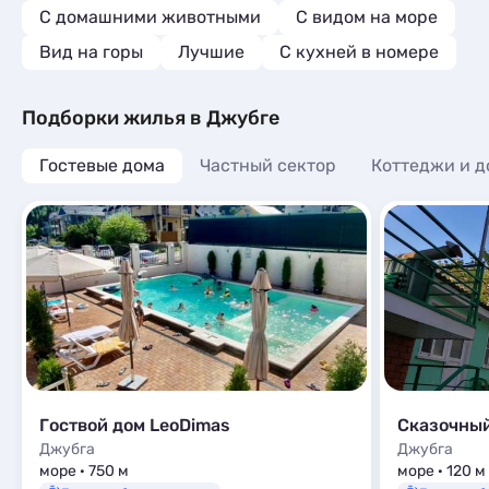
С домашними животными
С видом на море
Вид на горы
Лучшие
C кухней в номере
Подборки жилья в Джубге
Гостевые дома
Частный сектор
Коттеджи и д
Гоствой дом LeoDimas
Сказочны
Джубга
Джубга
море · 750 м
море · 120 м