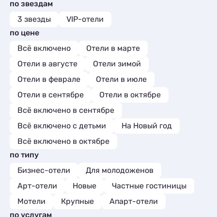
Мини-отели
2
по звездам
Квартиры посуточно
9
Апартаменты
8
Комнаты
1
3 звезды
VIP-отели
Мини-отели
1
по цене
Всё включено
Отели в марте
Отели в августе
Отели зимой
Отели в феврале
Отели в июле
Отели в сентябре
Отели в октябре
Всё включено в сентябре
Всё включено с детьми
На Новый год
Всё включено в октябре
по типу
Бизнес-отели
Для молодоженов
Арт-отели
Новые
Частные гостиницы
Мотели
Крупные
Апарт-отели
по услугам