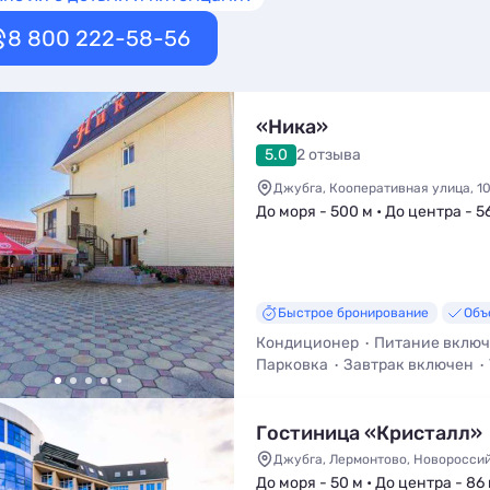
8 800 222-58-56
«Ника»
5.0
2 отзыва
Джубга, Кооперативная улица, 1
До моря - 500 м • До центра - 5
Быстрое бронирование
Объ
Кондиционер
Питание вклю
Парковка
Завтрак включен
Мангал / Барбекю
Гостиница «Кристалл»
Джубга, Лермонтово, Новороссийс
До моря - 50 м • До центра - 86