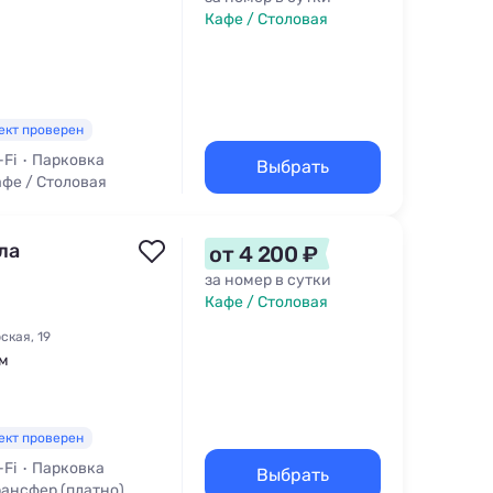
Кафе / Столовая
ект проверен
-Fi
Парковка
Выбрать
фе / Столовая
ла
от 4 200 ₽
за номер в сутки
Кафе / Столовая
ская, 19
 м
ект проверен
-Fi
Парковка
Выбрать
рансфер (платно)