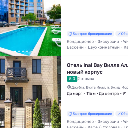
Быстрое бронирование
Объ
Кондиционер
Экскурсии
Wi
Бассейн
Двухкомнатный
Ка
Отель Inal Bay Вилла Ал
новый корпус
5.0
2 отзыва
Джубга, Бухта Инал, п. Бжид, Мор
До моря - 116 м • До центра - 91
Быстрое бронирование
Объ
Кондиционер
Экскурсии
Wi
Бассейн
Кафе / Столовая
Т