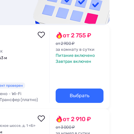
от 2 755 ₽
от 2 900 ₽
за комнату в сутки
0К
Питание включено
63 м
Завтрак включен
ект проверен
чено
Wi-Fi
Выбрать
Трансфер (платно)
от 2 910 ₽
кое шоссе, д. 1 «Б»
от 3 000 ₽
 м
за номер в сутки