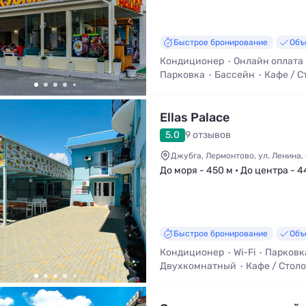
Быстрое бронирование
Объ
Кондиционер
Онлайн оплата
Парковка
Бассейн
Кафе / С
Ellas Palace
5.0
9 отзывов
Джубга, Лермонтово, ул. Ленина,
До моря - 450 м • До центра - 4
Быстрое бронирование
Объ
Кондиционер
Wi-Fi
Парковк
Двухкомнатный
Кафе / Стол
Трансфер (платно)