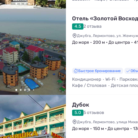
Отель «Золотой Восхо
4.5
2 отзыва
Джубга, Лермонтово, ул. Жемчуж
До моря - 200 м • До центра - 4
Быстрое бронирование
Объ
Кондиционер
Wi-Fi
Парковк
Кафе / Столовая
Детская пло
Детский бассейн
Дубок
5.0
5 отзывов
Джубга, Лермонтово, улица Миха
До моря - 150 м • До центра - 13