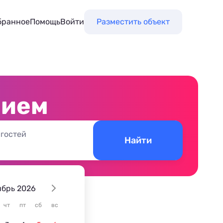
бранное
Помощь
Войти
Разместить объект
нием
 гостей
Найти
ябрь 2026
чт
пт
сб
вс