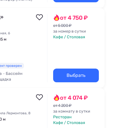
д»
от 4 750 ₽
от 5 000 ₽
за номер в сутки
ная, 6
Кафе / Столовая
15 м
ект проверен
а
Бассейн
Выбрать
щадка
от 4 074 ₽
от 4 200 ₽
за комнату в сутки
ила Лермонтова, 8
Ресторан
0 м
Кафе / Столовая