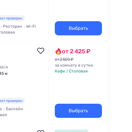
ект проверен
Ресторан
Wi-Fi
Выбрать
толовая
от 2 425 ₽
от 2 500 ₽
за комнату в сутки
 65/А
Кафе / Столовая
45 м
ект проверен
а
Бассейн
Выбрать
овая