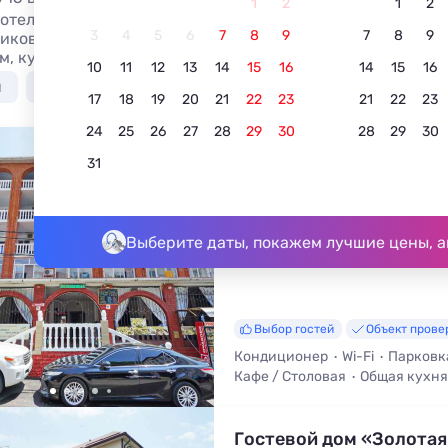
1
2
1
2
 отелях и гостиницах Джубги с питанием: цены 2026, отз
3
4
5
6
7
8
9
7
8
9
ков. Гостиницы и отели с питанием в Джубге - более 14 в
м, кухней в номере и общей кухней.
10
11
12
13
14
15
16
14
15
16
я
У моря недорого
С бассейном
Недорого
17
18
19
20
21
22
23
21
22
23
24
25
26
27
28
29
30
28
29
30
Гостиница «Давидар»
31
5.0
35 отзывов
Джубга, переулок Южный, д.6 Б
До моря - 100 м • До центра - 5
Выберите даты, покажем лучшие цены, а
Выбор гостей
Объект прове
Кондиционер
Wi-Fi
Парковк
Кафе / Столовая
Общая кухня
Гостевой дом «Золотая