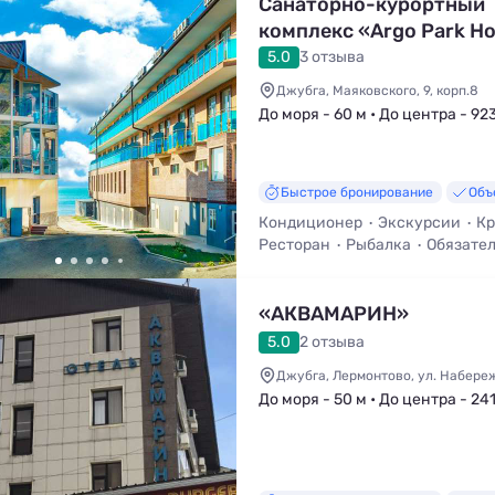
Санаторно-курортный
комплекс «Argo Park Ho
5.0
3 отзыва
Джубга, Маяковского, 9, корп.8
До моря - 60 м • До центра - 92
Быстрое бронирование
Объ
Кондиционер
Экскурсии
Кр
Ресторан
Рыбалка
Обязате
Wi-Fi
«АКВАМАРИН»
5.0
2 отзыва
Джубга, Лермонтово, ул. Набереж
До моря - 50 м • До центра - 24