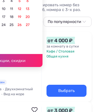
3
4
5
6
ывы гостей, фото, бронировать номер без
10
11
12
13
ариантов, от 2231 руб, номера с 3-х раз.
17
18
19
20
С собственным пляжем
По популярности
В центре
Всё включе
24
25
26
27
По популярности
Сначала дешевле
от 4 000 ₽
Сначала дороже
за комнату в сутки
Кафе / Столовая
Ближе к морю
Общая кухня
93 м
кции, скидки
Ближе к центру
По рейтингу
рен
а
Двухкомнатный
Выбрать
Вид на море
от 3 000 ₽