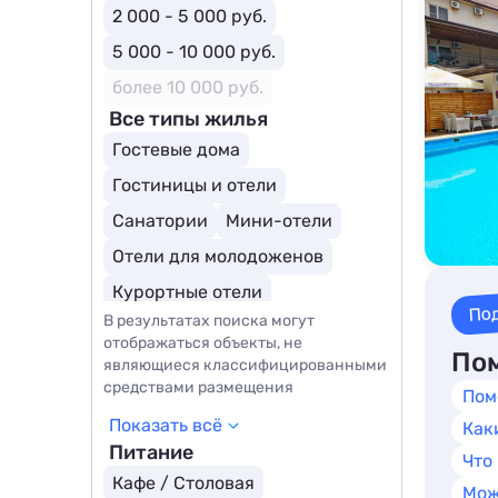
2 000 - 5 000 руб.
5 000 - 10 000 руб.
более 10 000 руб.
Все типы жилья
Гостевые дома
Гостиницы и отели
Санатории
Мини-отели
Отели для молодоженов
Курортные отели
По
В результатах поиска могут
Загородные отели
SPA-отели
отображаться объекты, не
Пом
являющиеся классифицированными
средствами размещения
Пом
Показать всё
Как
Питание
Что
Кафе / Столовая
Мож