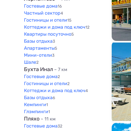
1000 м
Гостевые дома
800 м
16
1500 м
Частный сектор
4
1000 м
Гостиницы и отели
15
1500 м
Коттеджи и дома под ключ
12
Квартиры посуточно
5
Базы отдыха
3
Апартаменты
5
Мини-отели
3
Шале
2
Бухта Инал
~ 7 км
Гостевые дома
2
Гостиницы и отели
2
Коттеджи и дома под ключ
4
Базы отдыха
6
Кемпинги
1
Глэмпинги
1
Пляхо
~ 11 км
Гостевые дома
32