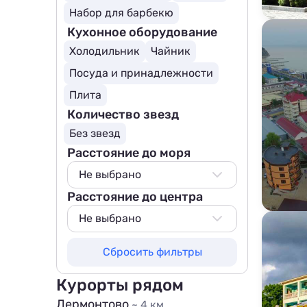
Набор для барбекю
Кухонное оборудование
Холодильник
Чайник
Посуда и принадлежности
Плита
Количество звезд
Без звезд
Расстояние до моря
Не выбрано
Расстояние до центра
Не выбрано
50 м
Не выбрано
100 м
Не выбрано
Сбросить фильтры
200 м
100 м
500 м
200 м
Курорты рядом
800 м
500 м
Лермонтово
~ 4 км