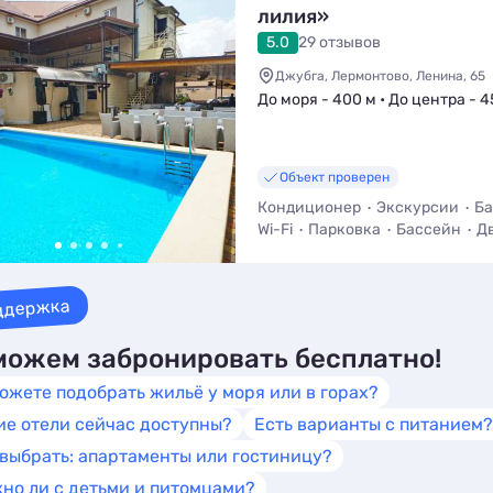
лилия»
5.0
29 отзывов
Джубга, Лермонтово, Ленина, 65
До моря - 400 м • До центра - 4
Объект проверен
Кондиционер
Экскурсии
Ба
Wi-Fi
Парковка
Бассейн
Д
ддержка
ожем забронировать бесплатно!
ожете подобрать жильё у моря или в горах?
ие отели сейчас доступны?
Есть варианты с питанием?
 выбрать: апартаменты или гостиницу?
но ли с детьми и питомцами?