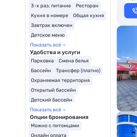
3-х раз. питание
Ресторан
Кухня в номере
Общая кухня
Завтрак включен
Детское меню
Показать всё
Заказное меню
Удобства и услуги
Парковка
Смена белья
Бассейн
Трансфер (платно)
Охраняемая территория
Открытый бассейн
Детский бассейн
Показать всё
Бассейн с подогревом
Опции бронирования
Собственный пляж
Можно с питомцами
Крытый бассейн
Онлайн оплата