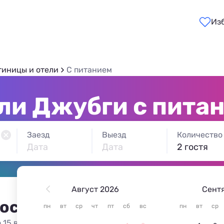
Из
тиницы и отели
С питанием
ли Джубги с пита
Заезд
Выезд
Количество
Дата
Дата
2 гостя
Август 2026
Сент
 остановиться в Джубге
пн
вт
ср
чт
пт
сб
вс
пн
вт
ср
 15 вариантов жилья из 15