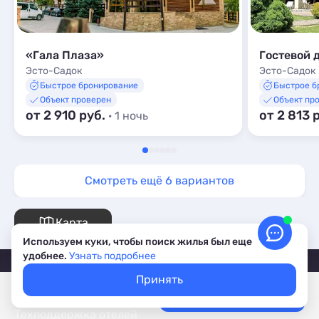
«Гала Плаза»
Гостевой 
Эсто-Садок
Эсто-Садок
Быстрое бронирование
Быстрое б
Объект проверен
Объект пр
от 2 910 руб.
от 2 813 
· 1 ночь
Смотреть ещё 6 вариантов
Карта
Используем куки, чтобы поиск жилья был еще
удобнее.
Узнать подробнее
Принять
Покажем свободное жилье
Выбрать даты
Лучшие цены, акции, скидки
Техподдержка отелей