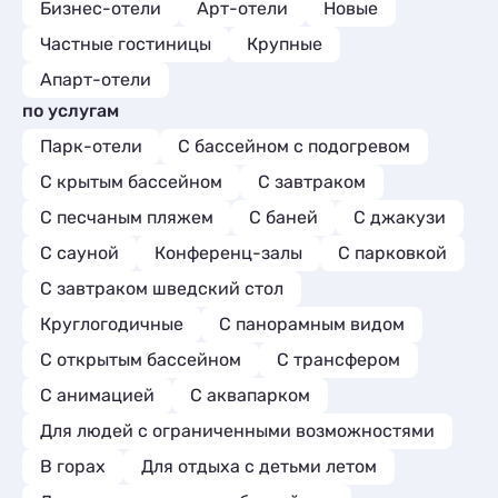
Бизнес-отели
Арт-отели
Новые
заветренных фруктов. Комментарий:
Обязательно вернусь еще и друзьям уже
Частные гостиницы
Крупные
посоветовала. Ребята, сохраните этот
Апарт-отели
уровень. Вы молодцы :)
по услугам
Парк-отели
С бассейном с подогревом
С крытым бассейном
С завтраком
С песчаным пляжем
С баней
С джакузи
С сауной
Конференц-залы
С парковкой
С завтраком шведский стол
Круглогодичные
С панорамным видом
С открытым бассейном
С трансфером
С анимацией
С аквапарком
Для людей с ограниченными возможностями
В горах
Для отдыха с детьми летом