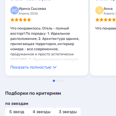
Шале
2
Мини-отели
10
Ирина Сысоева
Анна
Шале
15
ИС
А
Апрель 2026
Апрель 
Что понравилось: Отель - полный
Что понрав
восторг! По порядку: 1. Идеальное
расположение; 2. Архитектура здания,
прилегающая территория, интерьер
номера - все современное,
продуманное и просто эстетически
КРАСИВО; 3. Шумоизоляция в номерах
отличная, соседей не слышно; 4.
Показать полностью
Персонал: дружелюбные девушки на
ресепшен (без проблем выполняли
просьбы). Чудесные женщины Клининг -
всегда здороваются, ежедневная
уборка, своевременно ухаживают за
Подборки по критериям
зоной у бассейна и использованные
полотенца даже не успевают
по звездам
накапливаться. Добрые и активные
ребята в ресторане. 5. Бассейн!!! Это
5 звезд
4 звезды
3 звезды