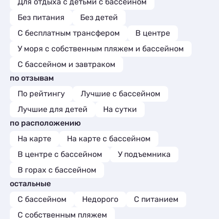
Для отдыха с детьми с бассейном
Без питания
Без детей
С бесплатным трансфером
В центре
У моря с собственным пляжем и бассейном
С бассейном и завтраком
по отзывам
По рейтингу
Лучшие с бассейном
Лучшие для детей
На сутки
по расположению
На карте
На карте с бассейном
В центре с бассейном
У подъемника
В горах с бассейном
остальные
С бассейном
Недорого
С питанием
С собственным пляжем