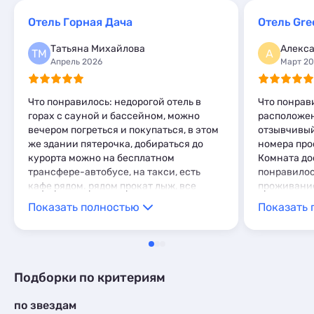
Глэмпинги
2
Шале
Апартаменты
41
11
Отель Горная Дача
Отель Gre
Шале
2
Мини-отели
10
Татьяна Михайлова
Алекс
Шале
15
ТМ
А
Апрель 2026
Март 2
Что понравилось: недорогой отель в
Что понрав
горах с сауной и бассейном, можно
расположен
вечером погреться и покупаться, в этом
отзывчивый 
же здании пятерочка, добираться до
номера про
курорта можно на бесплатном
Комната до
трансфере-автобусе, на такси, есть
понравилос
кафе рядом. рядом прокат лыж, все
проживание
удобно Что не понравилось:
комфортны
Показать полностью
Показать 
слышимость, что можно
центре пос
переговариваться за стенкой😁
магазины и
Комментарий: в целом все понравилось
доступност
Очень вежл
персонал !
Подборки по критериям
по звездам