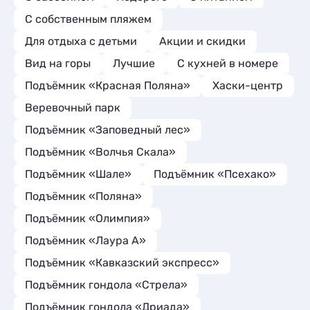
С собственным пляжем
Для отдыха с детьми
Акции и скидки
Вид на горы
Лучшие
C кухней в номере
Подъёмник «Красная Поляна»
Хаски-центр
Веревочный парк
Подъёмник «Заповедный лес»
Подъёмник «Волчья Скала»
Подъёмник «Шале»
Подъёмник «Псехако»
Подъёмник «Поляна»
Подъёмник «Олимпия»
Подъёмник «Лаура А»
Подъёмник «Кавказский экспресс»
Подъёмник гондола «Стрела»
Подъёмник гондола «Дриада»