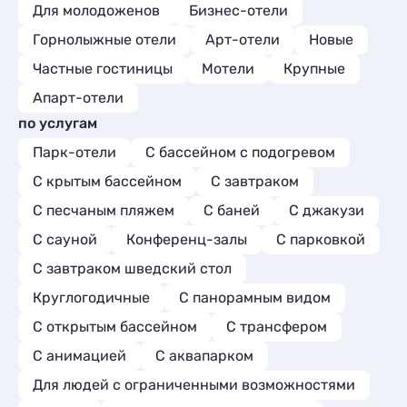
Для молодоженов
Бизнес-отели
Горнолыжные отели
Арт-отели
Новые
Частные гостиницы
Мотели
Крупные
Апарт-отели
по услугам
Парк-отели
С бассейном с подогревом
С крытым бассейном
С завтраком
С песчаным пляжем
С баней
С джакузи
С сауной
Конференц-залы
С парковкой
С завтраком шведский стол
Круглогодичные
С панорамным видом
С открытым бассейном
С трансфером
С анимацией
С аквапарком
Для людей с ограниченными возможностями