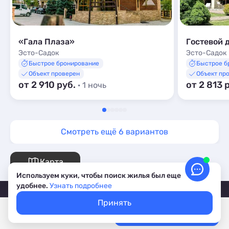
«Гала Плаза»
Гостевой 
Эсто-Садок
Эсто-Садок
Быстрое бронирование
Быстрое б
Объект проверен
Объект пр
от 2 910 руб.
от 2 813 
· 1 ночь
Смотреть ещё 6 вариантов
Карта
Используем куки, чтобы поиск жилья был еще
удобнее.
Узнать подробнее
Принять
Покажем свободное жилье
Выбрать даты
Лучшие цены, акции, скидки