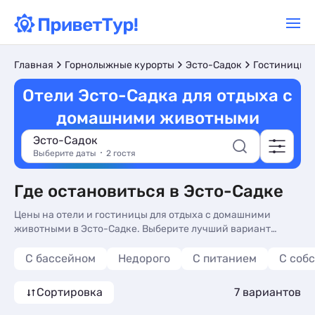
Главная
Горнолыжные курорты
Эсто-Садок
Гостиницы и
Отели Эсто-Садка для отдыха с
домашними животными
Эсто-Садок
Выберите даты
2 гостя
Где остановиться в Эсто-Садке
Цены на отели и гостиницы для отдыха с домашними
животными в Эсто-Садке. Выберите лучший вариант
ориентируясь на реальные отзывы. У нас вы найдете
жилье на любой вкус и кошелек.
С бассейном
Недорого
С питанием
С соб
Сортировка
7 вариантов