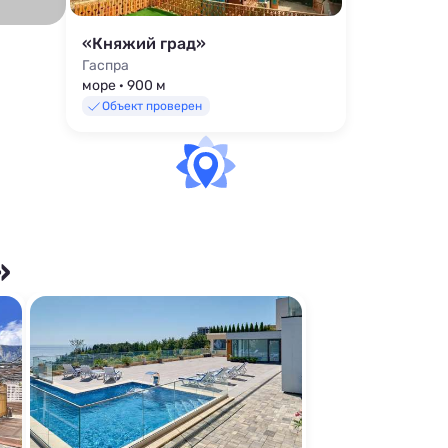
«Княжий град»
Гаспра
море · 900 м
Объект проверен
»