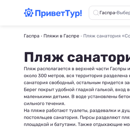
Гаспра
·
Выбер
Гаспра
Пляжи в Гаспре
Пляж санатория «С
Пляж санатор
Пляж располагается в верхней части
Гаспры
и
около 300 метров, вся территория разделена 
санатория свободный, остальным придется за
Берег покрыт удобной гладкой галькой, вход 
маленькими детьми. В воде установлены бетон
сильного течения.
На пляже работают туалеты, раздевалки и ду
постояльцев санатория. Пирсы разделяют пляж
площадкой и батутами. Также отдыхающие могу