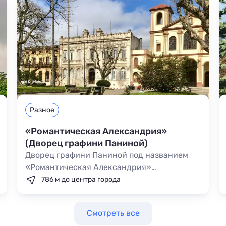
Разное
«Романтическая Александрия»
(Дворец графини Паниной)
Дворец графини Паниной под названием
«Романтическая Александрия»
располагается в центре Гаспры. Здание на
786 м до центра города
сегодняшний день принадлежит
санаторию, однако все желающие могут
Смотреть все
прогуляться по парку и осмотреть