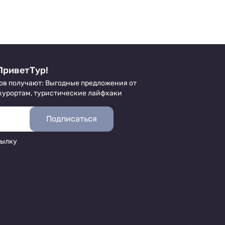
ПриветТур!
ов получают: Выгодные предложения от
 курортам, туристические лайфхаки
Подписаться
сылку