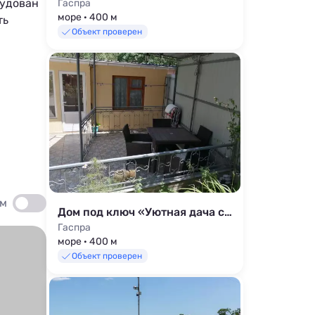
рудован
Гаспра
море · 400 м
ть
Объект проверен
ом
Дом под ключ «Уютная дача со всеми удобствами»
Гаспра
море · 400 м
Объект проверен