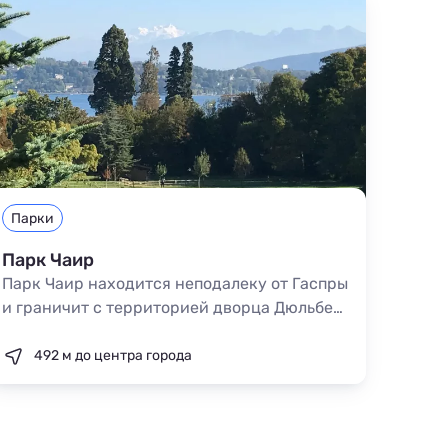
Парки
Парк Чаир
Парк Чаир находится неподалеку от Гаспры
и граничит с территорией дворца Дюльбер.
Дендросад известен своей уникальной
коллекцией редких тропических растений
492 м до центра города
и искусным ландшафтным дизайном. Вход
на территорию платный.