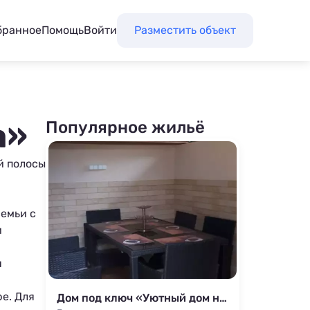
бранное
Помощь
Войти
Разместить объект
а»
Популярное жильё
й полосы
семьи с
и
я
е. Для
Дом под ключ «Уютный дом на две комнаты»