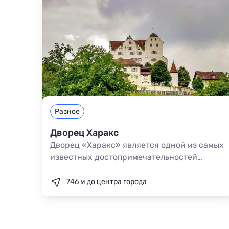
Разное
Дворец Харакс
Дворец «Харакс» является одной из самых
известных достопримечательностей
Гаспры. Усадьба находится на мысе Ай-
Тодор, ее первыми владельцами были члены
746 м до центра города
царской семьи. На сегодняшний день
территория принадлежит санаторию, но
попасть в парк и осмотреть