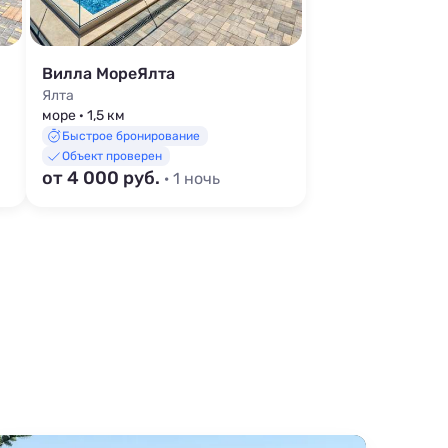
Вилла МореЯлта
Ялта
море · 1,5 км
Быстрое бронирование
Объект проверен
от 4 000 руб.
· 1 ночь