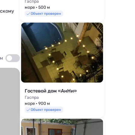
Гаспра
море · 500 м
нскому
Объект проверен
ом
Гостевой дом «АнНи»
Гаспра
море · 900 м
Объект проверен