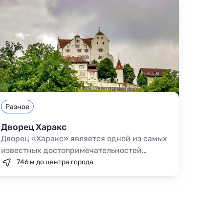
Разное
Дворец Харакс
Дворец «Харакс» является одной из самых
известных достопримечательностей
Гаспры. Усадьба находится на мысе Ай-
746 м до центра города
Тодор, ее первыми владельцами были члены
царской семьи. На сегодняшний день
территория принадлежит санаторию, но
попасть в парк и осмотреть