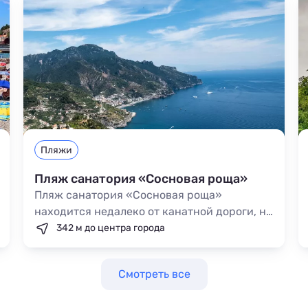
Пляжи
Пляж санатория «Сосновая роща»
Пляж санатория «Сосновая роща»
находится недалеко от канатной дороги, но
попасть к берегу можно только через
342 м до центра города
здравницу. Несмотря на необходимость
оплаты входа, ривьера пользуется
Смотреть все
популярностью среди туристов. Причиной
этому стали удобный заход в море,