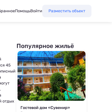
бранное
Помощь
Войти
Разместить объект
Популярное жильё
й
тся 45
вописный
а
могут
.
а
й отдых
Гостевой дом «Сувенир»