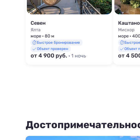
Севен
Каштано
Ялта
Мисхор
море · 80 м
море · 40
Быстрое бронирование
Быстрое
Объект проверен
Объект 
от 4 900 руб.
от 4 50
· 1 ночь
Достопримечательно