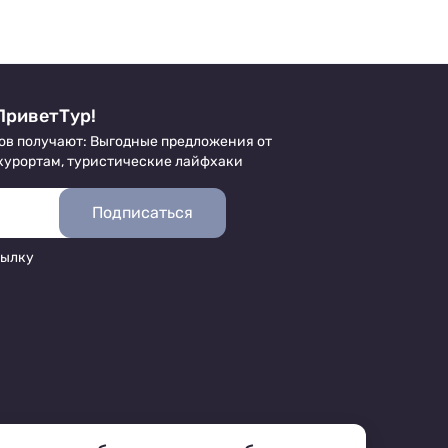
достопримечательность снаружи может
любой желающий.
ПриветТур!
ов получают: Выгодные предложения от
 курортам, туристические лайфхаки
Подписаться
сылку