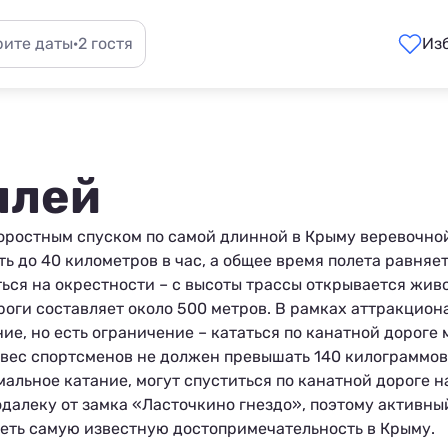
ите даты
·
2 гостя
Из
ллей
оростным спуском по самой длинной в
Крыму
веревочно
ть до 40 километров в час, а общее время полета равняе
ься на окрестности – с высоты трассы открывается жи
роги составляет около 500 метров. В рамках аттракцион
е, но есть ограничение – кататься по канатной дороге 
й вес спортсменов не должен превышать 140 килограммов
альное катание, могут спуститься по канатной дороге н
одалеку от замка «Ласточкино гнездо», поэтому активны
еть самую известную достопримечательность в Крыму.