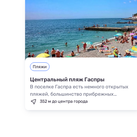
Пляжи
Центральный пляж Гаспры
В поселке Гаспра есть немного открытых
пляжей, большинство прибрежных
участков принадлежат санаториям.
352 м до центра города
Недалеко от канатной дороги расположен
муниципальный пляж, который пользуется
популярностью среди туристов.
Отдыхающим нравятся здесь красивые